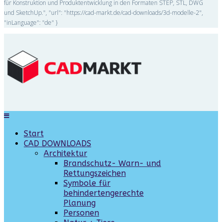
für Konstruktion und Produktentwicklung in den Formaten STEP, STL, DWG
und SketchUp.", "url": "https://cad-markt.de/cad-downloads/3d-modelle-2",
"inLanguage": "de" }
Start
CAD DOWNLOADS
Architektur
Brandschutz- Warn- und
Rettungszeichen
Symbole für
behindertengerechte
Planung
Personen