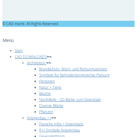
© CAD-markt. All Rights Reserved.
Menü
Start
CAD DOWNLOADS
Architektur
Brandschutz- Warn- und Rettungszeichen
Symbole für behindertengerechte Planung
Personen
Natur + Tiere
Bäume
Nordpfeile - 2D-Böcke zum Download
Diverse Blöcke
Pflanzen
Anlagenbau >>
Flansche Infos + Downloads
R+I Symbole Anlagenbau
Gewindefittings