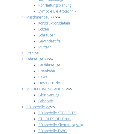
Rohrleitungsplanung
Symbole Elektrotechnik
Maschinenbau >>
Konstruktionsdetails
Bolzen
Schrauben
Gewindestifte
Muttern
Stahlbau
Fahrzeuge >>
Baufahrzeuge
Eisenbahn
PKWs
LKWs - Trucks
MODELLBAHNPLANUNG
Gleisplanung
Bahnhöfe
3D-Modelle >>
3D-Modelle STEP-FILES
STL-FILES (3D-Druck)
3D-Modelle SketchUp (.skp)
3D-Modelle DWG