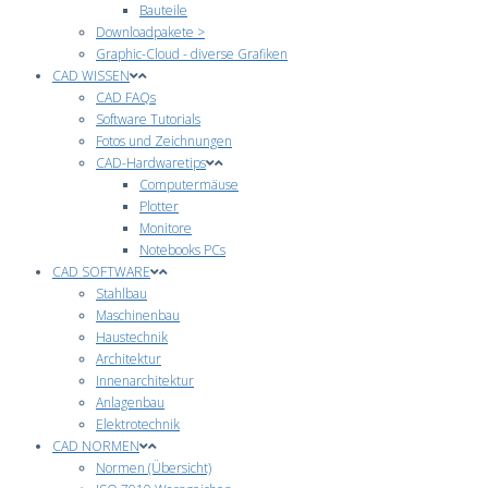
Bauteile
Downloadpakete >
Graphic-Cloud - diverse Grafiken
CAD WISSEN
CAD FAQs
Software Tutorials
Fotos und Zeichnungen
CAD-Hardwaretips
Computermäuse
Plotter
Monitore
Notebooks PCs
CAD SOFTWARE
Stahlbau
Maschinenbau
Haustechnik
Architektur
Innenarchitektur
Anlagenbau
Elektrotechnik
CAD NORMEN
Normen (Übersicht)