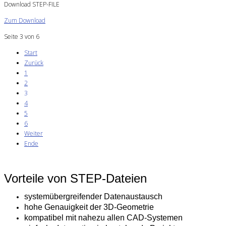
Download STEP-FILE
Zum Download
Seite 3 von 6
Start
Zurück
1
2
3
4
5
6
Weiter
Ende
Vorteile von STEP-Dateien
systemübergreifender Datenaustausch
hohe Genauigkeit der 3D-Geometrie
kompatibel mit nahezu allen CAD-Systemen