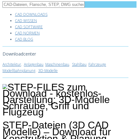
CAD DOWNLOADS
CAD WISSEN
CAD SOFTWARE
CAD NORMEN
CAD BLOG
Downloadcenter
Architektur
.
Anlagenbau
Maschinenbau
.
Stahlbau
Fahrzeuge
Modellbahnplanung
.
3D-Modelle
STEP-Dateien (3D CAD
Modelle) – Download für
Konstruktion & Planung