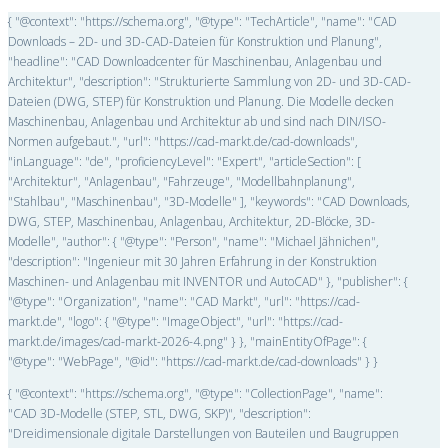
{ "@context": "https://schema.org", "@type": "TechArticle", "name": "CAD
Downloads – 2D- und 3D-CAD-Dateien für Konstruktion und Planung",
"headline": "CAD Downloadcenter für Maschinenbau, Anlagenbau und
Architektur", "description": "Strukturierte Sammlung von 2D- und 3D-CAD-
Dateien (DWG, STEP) für Konstruktion und Planung. Die Modelle decken
Maschinenbau, Anlagenbau und Architektur ab und sind nach DIN/ISO-
Normen aufgebaut.", "url": "https://cad-markt.de/cad-downloads",
"inLanguage": "de", "proficiencyLevel": "Expert", "articleSection": [
"Architektur", "Anlagenbau", "Fahrzeuge", "Modellbahnplanung",
"Stahlbau", "Maschinenbau", "3D-Modelle" ], "keywords": "CAD Downloads,
DWG, STEP, Maschinenbau, Anlagenbau, Architektur, 2D-Blöcke, 3D-
Modelle", "author": { "@type": "Person", "name": "Michael Jähnichen",
"description": "Ingenieur mit 30 Jahren Erfahrung in der Konstruktion
Maschinen- und Anlagenbau mit INVENTOR und AutoCAD" }, "publisher": {
"@type": "Organization", "name": "CAD Markt", "url": "https://cad-
markt.de", "logo": { "@type": "ImageObject", "url": "https://cad-
markt.de/images/cad-markt-2026-4.png" } }, "mainEntityOfPage": {
"@type": "WebPage", "@id": "https://cad-markt.de/cad-downloads" } }
{ "@context": "https://schema.org", "@type": "CollectionPage", "name":
"CAD 3D-Modelle (STEP, STL, DWG, SKP)", "description":
"Dreidimensionale digitale Darstellungen von Bauteilen und Baugruppen