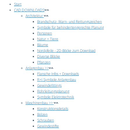
Start
CAD DOWNLOADS
Architektur
Brandschutz- Warn- und Rettungszeichen
Symbole für behindertengerechte Planung
Personen
Natur + Tiere
Bäume
Nordpfeile - 2D-Böcke zum Download
Diverse Blöcke
Pflanzen
Anlagenbau >>
Flansche Infos + Downloads
R+I Symbole Anlagenbau
Gewindefittings
Rohrleitungsplanung
Symbole Elektrotechnik
Maschinenbau >>
Konstruktionsdetails
Bolzen
Schrauben
Gewindestifte