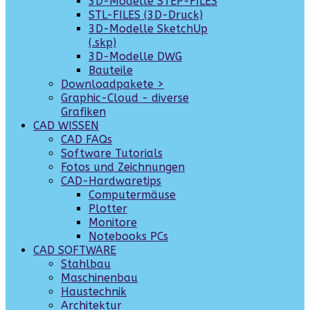
3D-Modelle STEP-FILES
STL-FILES (3D-Druck)
3D-Modelle SketchUp
(.skp)
3D-Modelle DWG
Bauteile
Downloadpakete >
Graphic-Cloud - diverse
Grafiken
CAD WISSEN
CAD FAQs
Software Tutorials
Fotos und Zeichnungen
CAD-Hardwaretips
Computermäuse
Plotter
Monitore
Notebooks PCs
CAD SOFTWARE
Stahlbau
Maschinenbau
Haustechnik
Architektur