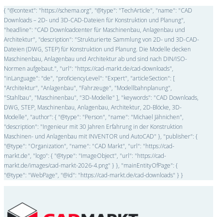
{ "@context": "https://schema.org", "@type": "TechArticle", "name": "CAD
Downloads – 2D- und 3D-CAD-Dateien für Konstruktion und Planung",
"headline": "CAD Downloadcenter für Maschinenbau, Anlagenbau und
Architektur", "description": "Strukturierte Sammlung von 2D- und 3D-CAD-
Dateien (DWG, STEP) für Konstruktion und Planung. Die Modelle decken
Maschinenbau, Anlagenbau und Architektur ab und sind nach DIN/ISO-
Normen aufgebaut.", "url": "https://cad-markt.de/cad-downloads",
"inLanguage": "de", "proficiencyLevel": "Expert", "articleSection": [
"Architektur", "Anlagenbau", "Fahrzeuge", "Modellbahnplanung",
"Stahlbau", "Maschinenbau", "3D-Modelle" ], "keywords": "CAD Downloads,
DWG, STEP, Maschinenbau, Anlagenbau, Architektur, 2D-Blöcke, 3D-
Modelle", "author": { "@type": "Person", "name": "Michael Jähnichen",
"description": "Ingenieur mit 30 Jahren Erfahrung in der Konstruktion
Maschinen- und Anlagenbau mit INVENTOR und AutoCAD" }, "publisher": {
"@type": "Organization", "name": "CAD Markt", "url": "https://cad-
markt.de", "logo": { "@type": "ImageObject", "url": "https://cad-
markt.de/images/cad-markt-2026-4.png" } }, "mainEntityOfPage": {
"@type": "WebPage", "@id": "https://cad-markt.de/cad-downloads" } }