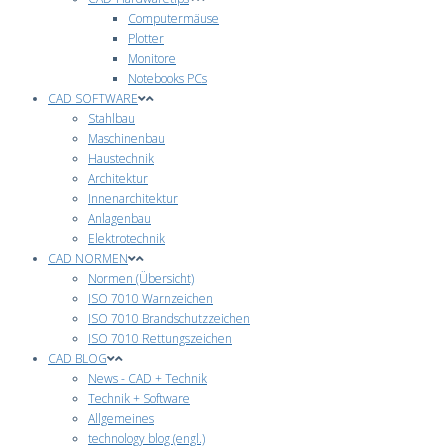
Computermäuse
Plotter
Monitore
Notebooks PCs
CAD SOFTWARE
Stahlbau
Maschinenbau
Haustechnik
Architektur
Innenarchitektur
Anlagenbau
Elektrotechnik
CAD NORMEN
Normen (Übersicht)
ISO 7010 Warnzeichen
ISO 7010 Brandschutzzeichen
ISO 7010 Rettungszeichen
CAD BLOG
News - CAD + Technik
Technik + Software
Allgemeines
technology blog (engl.)