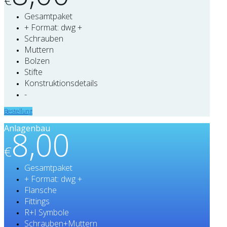
Gesamtpaket
+ Format: dwg +
Schrauben
Muttern
Bolzen
Stifte
Konstruktionsdetails
-
Bestellung
Anlagenbau
8,00
€
Gesamtpaket
+ Format: dwg +
Flansche
Fittings
R+I Symbole
Schrauben+Muttern