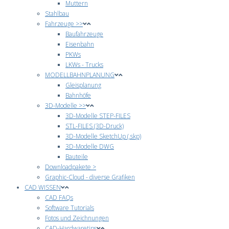
Muttern
Stahlbau
Fahrzeuge >>
Baufahrzeuge
Eisenbahn
PKWs
LKWs - Trucks
MODELLBAHNPLANUNG
Gleisplanung
Bahnhöfe
3D-Modelle >>
3D-Modelle STEP-FILES
STL-FILES (3D-Druck)
3D-Modelle SketchUp (.skp)
3D-Modelle DWG
Bauteile
Downloadpakete >
Graphic-Cloud - diverse Grafiken
CAD WISSEN
CAD FAQs
Software Tutorials
Fotos und Zeichnungen
CAD-Hardwaretips