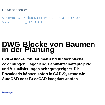
Downloadcenter
Architektur
.
Anlagenbau
Maschinenbau
.
Stahlbau
Fahrzeuge
Modellbahnplanung
.
3D-Modelle
DWG-Blöcke von Bäumen
in der Planung
DWG‑Blöcke von Bäumen sind für technische
Zeichnungen, Lagepläne, Landwirtschaftsprojekte
und Visualisierungen sehr gut geeignet. Die
Downloads können sofort in CAD‑Systeme wie
AutoCAD oder BricsCAD integriert werden.
Anzeige: