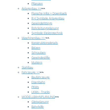
Pflanzen
Anlagenbau >>
Flansche Infos + Downloads
R+I Symbole Anlagenbau
Gewindefittings
Rohrleitungsplanung
Symbole Elektrotechnik
Maschinenbau >>
Konstruktionsdetails
Bolzen
Schrauben
Gewindestifte
Muttern
Stahlbau
Fahrzeuge >>
Baufahrzeuge
Eisenbahn
PKWs
LKWs - Trucks
MODELLBAHNPLANUNG
Gleisplanung
Bahnhöfe