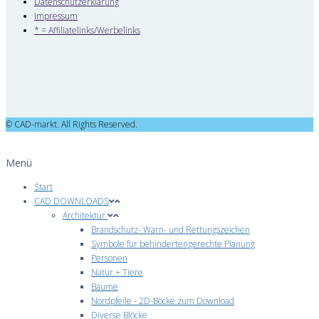
Datenschutzerklärung
Impressum
* = Affiliatelinks/Werbelinks
© CAD-markt. All Rights Reserved.
Menü
Start
CAD DOWNLOADS
Architektur
Brandschutz- Warn- und Rettungszeichen
Symbole für behindertengerechte Planung
Personen
Natur + Tiere
Bäume
Nordpfeile - 2D-Böcke zum Download
Diverse Blöcke