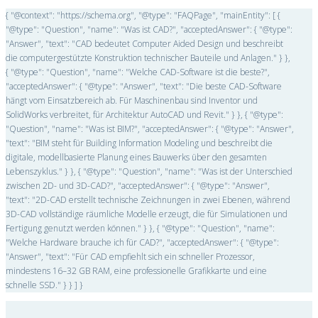
{ "@context": "https://schema.org", "@type": "FAQPage", "mainEntity": [ {
"@type": "Question", "name": "Was ist CAD?", "acceptedAnswer": { "@type":
"Answer", "text": "CAD bedeutet Computer Aided Design und beschreibt
die computergestützte Konstruktion technischer Bauteile und Anlagen." } },
{ "@type": "Question", "name": "Welche CAD-Software ist die beste?",
"acceptedAnswer": { "@type": "Answer", "text": "Die beste CAD-Software
hängt vom Einsatzbereich ab. Für Maschinenbau sind Inventor und
SolidWorks verbreitet, für Architektur AutoCAD und Revit." } }, { "@type":
"Question", "name": "Was ist BIM?", "acceptedAnswer": { "@type": "Answer",
"text": "BIM steht für Building Information Modeling und beschreibt die
digitale, modellbasierte Planung eines Bauwerks über den gesamten
Lebenszyklus." } }, { "@type": "Question", "name": "Was ist der Unterschied
zwischen 2D- und 3D-CAD?", "acceptedAnswer": { "@type": "Answer",
"text": "2D-CAD erstellt technische Zeichnungen in zwei Ebenen, während
3D-CAD vollständige räumliche Modelle erzeugt, die für Simulationen und
Fertigung genutzt werden können." } }, { "@type": "Question", "name":
"Welche Hardware brauche ich für CAD?", "acceptedAnswer": { "@type":
"Answer", "text": "Für CAD empfiehlt sich ein schneller Prozessor,
mindestens 16–32 GB RAM, eine professionelle Grafikkarte und eine
schnelle SSD." } } ] }