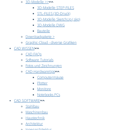
3D-Modelle >>
3D-Modelle STEP-FILES
STL-FILES (3D-Druck)
3D-Modelle SketchUp (.skp)
3D-Modelle DWG
Bauteile
Downloadpakete >
Graphic-Cloud - diverse Grafiken
CAD WISSEN
CAD FAQs
Software Tutorials
Fotos und Zeichnungen
CAD-Hardwaretips
Computermäuse
Plotter
Monitore
Notebooks PCs
CAD SOFTWARE
Stahlbau
Maschinenbau
Haustechnik
Architektur
Innenarchitektur