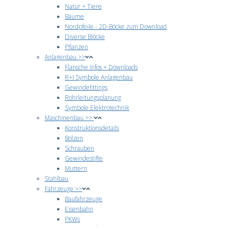
Natur + Tiere
Bäume
Nordpfeile - 2D-Böcke zum Download
Diverse Blöcke
Pflanzen
Anlagenbau >>
Flansche Infos + Downloads
R+I Symbole Anlagenbau
Gewindefittings
Rohrleitungsplanung
Symbole Elektrotechnik
Maschinenbau >>
Konstruktionsdetails
Bolzen
Schrauben
Gewindestifte
Muttern
Stahlbau
Fahrzeuge >>
Baufahrzeuge
Eisenbahn
PKWs