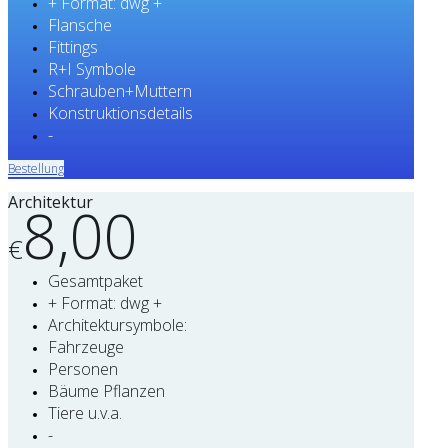
+ Format: dwg +
Flansche
Fittings
R+I Symbole
Schrauben+Muttern
Konstruktionsdetails
-
Bestellung
Architektur
8,00
€
Gesamtpaket
+ Format: dwg +
Architektursymbole:
Fahrzeuge
Personen
Bäume Pflanzen
Tiere u.v.a.
-