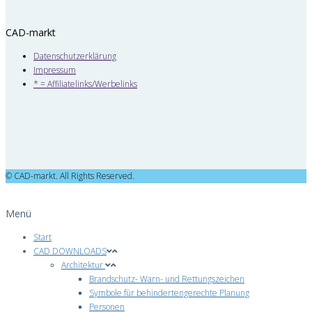
CAD-markt
Datenschutzerklärung
Impressum
* = Affiliatelinks/Werbelinks
© CAD-markt. All Rights Reserved.
Menü
Start
CAD DOWNLOADS
Architektur
Brandschutz- Warn- und Rettungszeichen
Symbole für behindertengerechte Planung
Personen