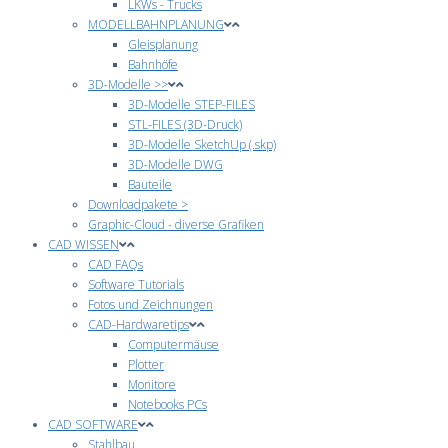
LKWs - Trucks
MODELLBAHNPLANUNG
Gleisplanung
Bahnhöfe
3D-Modelle >>
3D-Modelle STEP-FILES
STL-FILES (3D-Druck)
3D-Modelle SketchUp (.skp)
3D-Modelle DWG
Bauteile
Downloadpakete >
Graphic-Cloud - diverse Grafiken
CAD WISSEN
CAD FAQs
Software Tutorials
Fotos und Zeichnungen
CAD-Hardwaretips
Computermäuse
Plotter
Monitore
Notebooks PCs
CAD SOFTWARE
Stahlbau