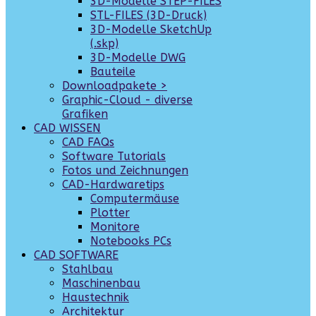
3D-Modelle STEP-FILES
STL-FILES (3D-Druck)
3D-Modelle SketchUp
(.skp)
3D-Modelle DWG
Bauteile
Downloadpakete >
Graphic-Cloud - diverse
Grafiken
CAD WISSEN
CAD FAQs
Software Tutorials
Fotos und Zeichnungen
CAD-Hardwaretips
Computermäuse
Plotter
Monitore
Notebooks PCs
CAD SOFTWARE
Stahlbau
Maschinenbau
Haustechnik
Architektur