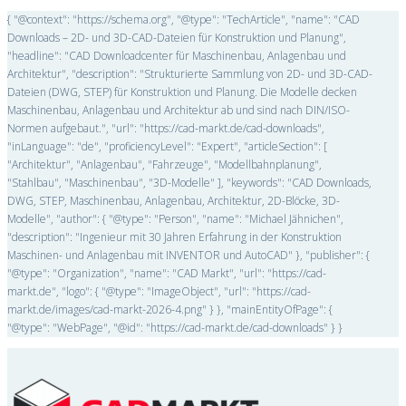
{ "@context": "https://schema.org", "@type": "TechArticle", "name": "CAD
Downloads – 2D- und 3D-CAD-Dateien für Konstruktion und Planung",
"headline": "CAD Downloadcenter für Maschinenbau, Anlagenbau und
Architektur", "description": "Strukturierte Sammlung von 2D- und 3D-CAD-
Dateien (DWG, STEP) für Konstruktion und Planung. Die Modelle decken
Maschinenbau, Anlagenbau und Architektur ab und sind nach DIN/ISO-
Normen aufgebaut.", "url": "https://cad-markt.de/cad-downloads",
"inLanguage": "de", "proficiencyLevel": "Expert", "articleSection": [
"Architektur", "Anlagenbau", "Fahrzeuge", "Modellbahnplanung",
"Stahlbau", "Maschinenbau", "3D-Modelle" ], "keywords": "CAD Downloads,
DWG, STEP, Maschinenbau, Anlagenbau, Architektur, 2D-Blöcke, 3D-
Modelle", "author": { "@type": "Person", "name": "Michael Jähnichen",
"description": "Ingenieur mit 30 Jahren Erfahrung in der Konstruktion
Maschinen- und Anlagenbau mit INVENTOR und AutoCAD" }, "publisher": {
"@type": "Organization", "name": "CAD Markt", "url": "https://cad-
markt.de", "logo": { "@type": "ImageObject", "url": "https://cad-
markt.de/images/cad-markt-2026-4.png" } }, "mainEntityOfPage": {
"@type": "WebPage", "@id": "https://cad-markt.de/cad-downloads" } }