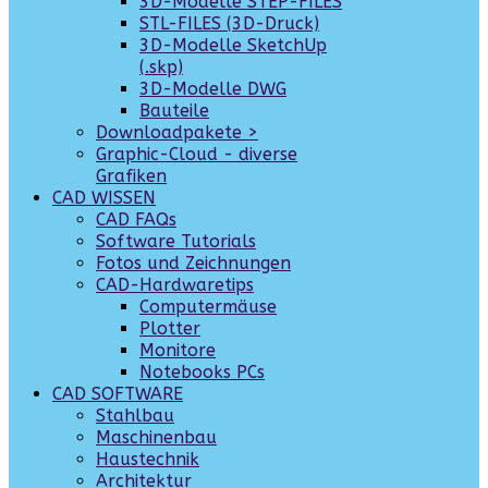
3D-Modelle STEP-FILES
STL-FILES (3D-Druck)
3D-Modelle SketchUp
(.skp)
3D-Modelle DWG
Bauteile
Downloadpakete >
Graphic-Cloud - diverse
Grafiken
CAD WISSEN
CAD FAQs
Software Tutorials
Fotos und Zeichnungen
CAD-Hardwaretips
Computermäuse
Plotter
Monitore
Notebooks PCs
CAD SOFTWARE
Stahlbau
Maschinenbau
Haustechnik
Architektur