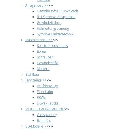
Anlagenbau >>
Flansche Infos + Downloads
R+I Symbole Anlagenbau
Gewindefittings
Rohrleitungsplanung
Symbole Elektrotechnik
Maschinenbau >>
Konstruktionsdetails
Bolzen
Schrauben
Gewindestifte
Muttern
Stahlbau
Fahrzeuge >>
Baufahrzeuge
Eisenbahn
PKWs
LKWs - Trucks
MODELLBAHNPLANUNG
Gleisplanung
Bahnhöfe
3D-Modelle >>