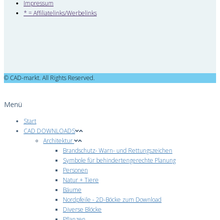
Impressum
* = Affiliatelinks/Werbelinks
© CAD-markt. All Rights Reserved.
Menü
Start
CAD DOWNLOADS
Architektur
Brandschutz- Warn- und Rettungszeichen
Symbole für behindertengerechte Planung
Personen
Natur + Tiere
Bäume
Nordpfeile - 2D-Böcke zum Download
Diverse Blöcke
Pflanzen