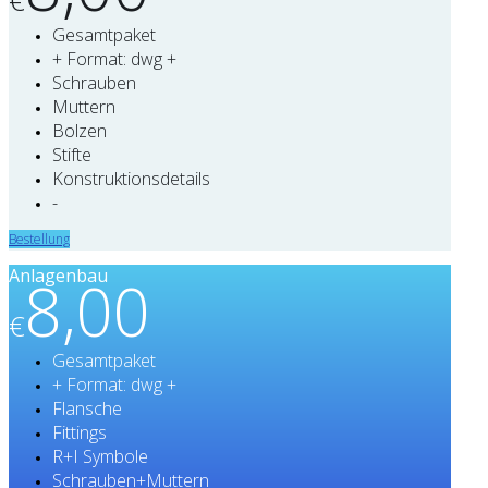
Gesamtpaket
+ Format: dwg +
Schrauben
Muttern
Bolzen
Stifte
Konstruktionsdetails
-
Bestellung
Anlagenbau
8,00
€
Gesamtpaket
+ Format: dwg +
Flansche
Fittings
R+I Symbole
Schrauben+Muttern