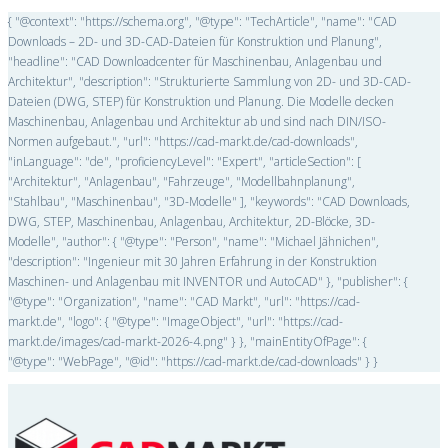
{ "@context": "https://schema.org", "@type": "TechArticle", "name": "CAD
Downloads – 2D- und 3D-CAD-Dateien für Konstruktion und Planung",
"headline": "CAD Downloadcenter für Maschinenbau, Anlagenbau und
Architektur", "description": "Strukturierte Sammlung von 2D- und 3D-CAD-
Dateien (DWG, STEP) für Konstruktion und Planung. Die Modelle decken
Maschinenbau, Anlagenbau und Architektur ab und sind nach DIN/ISO-
Normen aufgebaut.", "url": "https://cad-markt.de/cad-downloads",
"inLanguage": "de", "proficiencyLevel": "Expert", "articleSection": [
"Architektur", "Anlagenbau", "Fahrzeuge", "Modellbahnplanung",
"Stahlbau", "Maschinenbau", "3D-Modelle" ], "keywords": "CAD Downloads,
DWG, STEP, Maschinenbau, Anlagenbau, Architektur, 2D-Blöcke, 3D-
Modelle", "author": { "@type": "Person", "name": "Michael Jähnichen",
"description": "Ingenieur mit 30 Jahren Erfahrung in der Konstruktion
Maschinen- und Anlagenbau mit INVENTOR und AutoCAD" }, "publisher": {
"@type": "Organization", "name": "CAD Markt", "url": "https://cad-
markt.de", "logo": { "@type": "ImageObject", "url": "https://cad-
markt.de/images/cad-markt-2026-4.png" } }, "mainEntityOfPage": {
"@type": "WebPage", "@id": "https://cad-markt.de/cad-downloads" } }