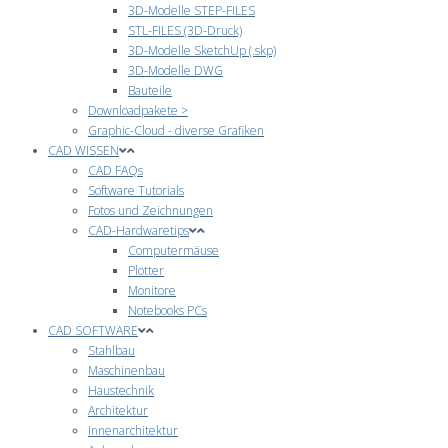
3D-Modelle STEP-FILES
STL-FILES (3D-Druck)
3D-Modelle SketchUp (.skp)
3D-Modelle DWG
Bauteile
Downloadpakete >
Graphic-Cloud - diverse Grafiken
CAD WISSEN
CAD FAQs
Software Tutorials
Fotos und Zeichnungen
CAD-Hardwaretips
Computermäuse
Plotter
Monitore
Notebooks PCs
CAD SOFTWARE
Stahlbau
Maschinenbau
Haustechnik
Architektur
Innenarchitektur