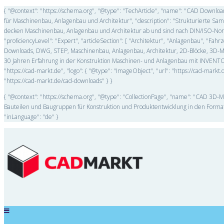
{ "@context": "https://schema.org", "@type": "TechArticle", "name": "CAD Downl
für Maschinenbau, Anlagenbau und Architektur", "description": "Strukturierte 
decken Maschinenbau, Anlagenbau und Architektur ab und sind nach DIN/ISO-Norme
"proficiencyLevel": "Expert", "articleSection": [ "Architektur", "Anlagenbau", "F
Downloads, DWG, STEP, Maschinenbau, Anlagenbau, Architektur, 2D-Blöcke, 3D-Mode
30 Jahren Erfahrung in der Konstruktion Maschinen- und Anlagenbau mit INVENTOR
"https://cad-markt.de", "logo": { "@type": "ImageObject", "url": "https://cad-mar
"https://cad-markt.de/cad-downloads" } }
{ "@context": "https://schema.org", "@type": "CollectionPage", "name": "CAD 3D-M
Bauteilen und Baugruppen für Konstruktion und Produktentwicklung in den Forma
"inLanguage": "de" }