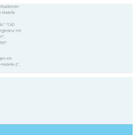
wnloadcenter
e Modelle
rds": "CAD
Ingenieur mit
l":
@id":
ngen von
-modelle-2",