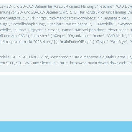
oads – 2D- und 3D-CAD-Dateien für Konstruktion und Planung", "headline": "CAD Do
Sammlung von 2D- und 3D-CAD-Dateien (DWG, STEP) für Konstruktion und Planung. Di
n aufgebaut.", "url": "https://cad-markt.de/cad-downloads", "inLanguage": "de",
ahrzeuge", "Modellbahnplanung", "Stahlbau", "Maschinenbau", "3D-Modelle" ], "keywo
lle", "author": { "@type": "Person", "name": "Michael Jähnichen", "description": "
 und AutoCAD" }, "publisher": { "@type": "Organization", "name": "CAD Markt", "ur
kt.de/images/cad-markt-2026-4.png" } }, "mainEntityOfPage": { "@type": "WebPage", "
odelle (STEP, STL, DWG, SKP)", "description": "Dreidimensionale digitale Darstellu
ten STEP, STL, DWG und SketchUp.", "url": "https://cad-markt.de/cad-downloads/3d