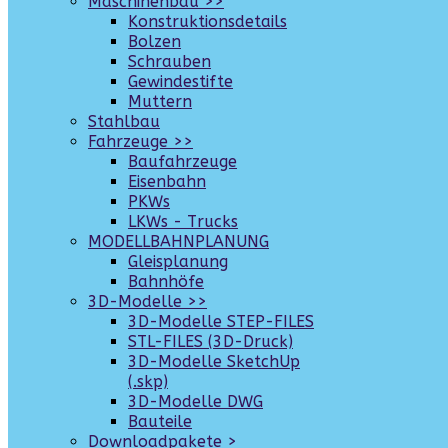
Maschinenbau >>
Konstruktionsdetails
Bolzen
Schrauben
Gewindestifte
Muttern
Stahlbau
Fahrzeuge >>
Baufahrzeuge
Eisenbahn
PKWs
LKWs - Trucks
MODELLBAHNPLANUNG
Gleisplanung
Bahnhöfe
3D-Modelle >>
3D-Modelle STEP-FILES
STL-FILES (3D-Druck)
3D-Modelle SketchUp
(.skp)
3D-Modelle DWG
Bauteile
Downloadpakete >