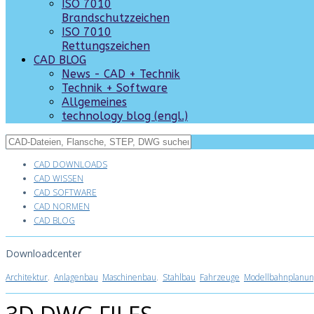
ISO 7010
Brandschutzzeichen
ISO 7010
Rettungszeichen
CAD BLOG
News - CAD + Technik
Technik + Software
Allgemeines
technology blog (engl.)
CAD DOWNLOADS
CAD WISSEN
CAD SOFTWARE
CAD NORMEN
CAD BLOG
Downloadcenter
Architektur
.
Anlagenbau
Maschinenbau
.
Stahlbau
Fahrzeuge
Modellbahnplanun