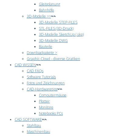
Gleisplanung
Bahnhöfe
3D-Modelle >>
3D-Modelle STEP-FILES
STL-FILES (3D-Druck)
3D-Modelle SketchUp (.skp)
3D-Modelle DWG
Bauteile
Downloadpakete >
Graphic-Cloud - diverse Grafiken
CAD WISSEN
CAD FAQs
Software Tutorials
Fotos und Zeichnungen
CAD-Hardwaretips
Computermäuse
Plotter
Monitore
Notebooks PCs
CAD SOFTWARE
Stahlbau
Maschinenbau