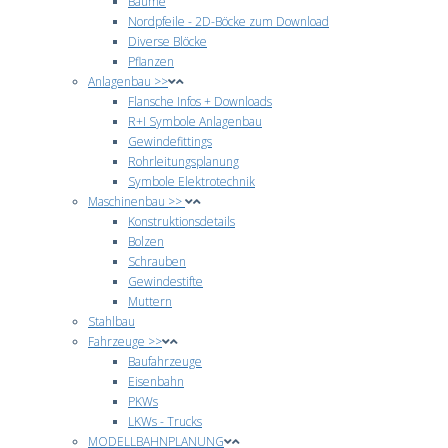
Bäume
Nordpfeile - 2D-Böcke zum Download
Diverse Blöcke
Pflanzen
Anlagenbau >>
Flansche Infos + Downloads
R+I Symbole Anlagenbau
Gewindefittings
Rohrleitungsplanung
Symbole Elektrotechnik
Maschinenbau >>
Konstruktionsdetails
Bolzen
Schrauben
Gewindestifte
Muttern
Stahlbau
Fahrzeuge >>
Baufahrzeuge
Eisenbahn
PKWs
LKWs - Trucks
MODELLBAHNPLANUNG