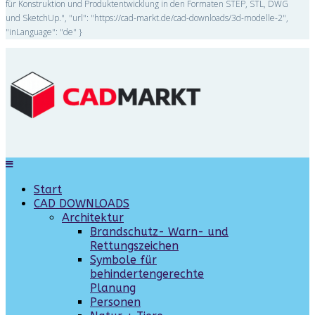
für Konstruktion und Produktentwicklung in den Formaten STEP, STL, DWG
und SketchUp.", "url": "https://cad-markt.de/cad-downloads/3d-modelle-2",
"inLanguage": "de" }
Start
CAD DOWNLOADS
Architektur
Brandschutz- Warn- und
Rettungszeichen
Symbole für
behindertengerechte
Planung
Personen