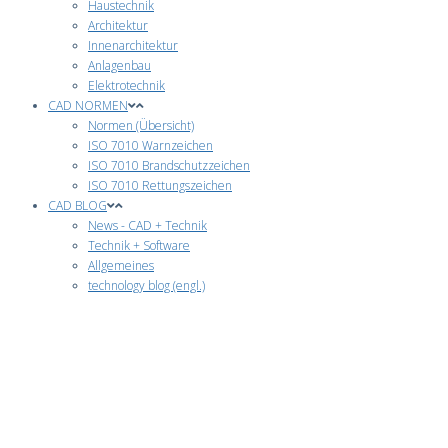
Haustechnik
Architektur
Innenarchitektur
Anlagenbau
Elektrotechnik
CAD NORMEN
Normen (Übersicht)
ISO 7010 Warnzeichen
ISO 7010 Brandschutzzeichen
ISO 7010 Rettungszeichen
CAD BLOG
News - CAD + Technik
Technik + Software
Allgemeines
technology blog (engl.)