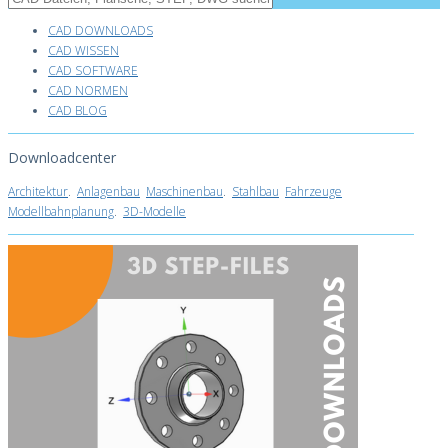
CAD DOWNLOADS
CAD WISSEN
CAD SOFTWARE
CAD NORMEN
CAD BLOG
Downloadcenter
Architektur
.
Anlagenbau
Maschinenbau
.
Stahlbau
Fahrzeuge
Modellbahnplanung
.
3D-Modelle