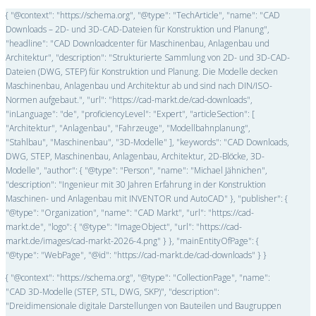
{ "@context": "https://schema.org", "@type": "TechArticle", "name": "CAD
Downloads – 2D- und 3D-CAD-Dateien für Konstruktion und Planung",
"headline": "CAD Downloadcenter für Maschinenbau, Anlagenbau und
Architektur", "description": "Strukturierte Sammlung von 2D- und 3D-CAD-
Dateien (DWG, STEP) für Konstruktion und Planung. Die Modelle decken
Maschinenbau, Anlagenbau und Architektur ab und sind nach DIN/ISO-
Normen aufgebaut.", "url": "https://cad-markt.de/cad-downloads",
"inLanguage": "de", "proficiencyLevel": "Expert", "articleSection": [
"Architektur", "Anlagenbau", "Fahrzeuge", "Modellbahnplanung",
"Stahlbau", "Maschinenbau", "3D-Modelle" ], "keywords": "CAD Downloads,
DWG, STEP, Maschinenbau, Anlagenbau, Architektur, 2D-Blöcke, 3D-
Modelle", "author": { "@type": "Person", "name": "Michael Jähnichen",
"description": "Ingenieur mit 30 Jahren Erfahrung in der Konstruktion
Maschinen- und Anlagenbau mit INVENTOR und AutoCAD" }, "publisher": {
"@type": "Organization", "name": "CAD Markt", "url": "https://cad-
markt.de", "logo": { "@type": "ImageObject", "url": "https://cad-
markt.de/images/cad-markt-2026-4.png" } }, "mainEntityOfPage": {
"@type": "WebPage", "@id": "https://cad-markt.de/cad-downloads" } }
{ "@context": "https://schema.org", "@type": "CollectionPage", "name":
"CAD 3D-Modelle (STEP, STL, DWG, SKP)", "description":
"Dreidimensionale digitale Darstellungen von Bauteilen und Baugruppen