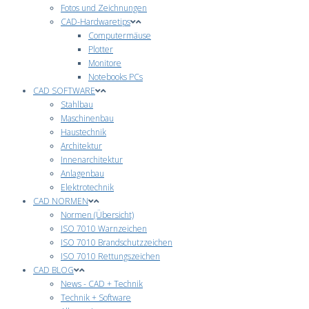
Fotos und Zeichnungen
CAD-Hardwaretips
Computermäuse
Plotter
Monitore
Notebooks PCs
CAD SOFTWARE
Stahlbau
Maschinenbau
Haustechnik
Architektur
Innenarchitektur
Anlagenbau
Elektrotechnik
CAD NORMEN
Normen (Übersicht)
ISO 7010 Warnzeichen
ISO 7010 Brandschutzzeichen
ISO 7010 Rettungszeichen
CAD BLOG
News - CAD + Technik
Technik + Software