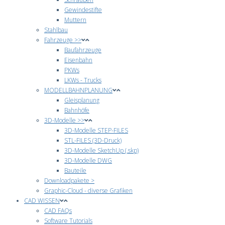
Gewindestifte
Muttern
Stahlbau
Fahrzeuge >>
Baufahrzeuge
Eisenbahn
PKWs
LKWs - Trucks
MODELLBAHNPLANUNG
Gleisplanung
Bahnhöfe
3D-Modelle >>
3D-Modelle STEP-FILES
STL-FILES (3D-Druck)
3D-Modelle SketchUp (.skp)
3D-Modelle DWG
Bauteile
Downloadpakete >
Graphic-Cloud - diverse Grafiken
CAD WISSEN
CAD FAQs
Software Tutorials