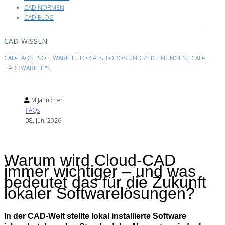
CAD NORMEN
CAD BLOG
CAD-WISSEN
CAD-FAQS
.
SOFTWARE TUTORIALS
FOROS UND ZEICHNUNGEN
.
CAD-
HARDWARETIPS
M.Jähnichen
FAQs
08. Juni 2026
Warum wird Cloud-CAD
immer wichtiger – und was
bedeutet das für die Zukunft
lokaler Softwarelösungen?
In der CAD-Welt stellte lokal installierte Software