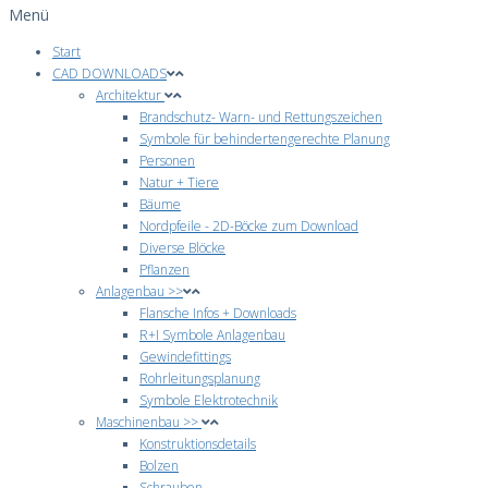
Menü
Start
CAD DOWNLOADS
Architektur
Brandschutz- Warn- und Rettungszeichen
Symbole für behindertengerechte Planung
Personen
Natur + Tiere
Bäume
Nordpfeile - 2D-Böcke zum Download
Diverse Blöcke
Pflanzen
Anlagenbau >>
Flansche Infos + Downloads
R+I Symbole Anlagenbau
Gewindefittings
Rohrleitungsplanung
Symbole Elektrotechnik
Maschinenbau >>
Konstruktionsdetails
Bolzen
Schrauben