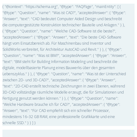
{ "@context": "https://schema.org", "@type": "FAQPage", "mainEntity": [ {
"@type": "Question", "name": "Was ist CAD?", "acceptedAnswer": { "@type":
"Answer", "text": "CAD bedeutet Computer Aided Design und beschreibt
die computergestützte Konstruktion technischer Bauteile und Anlagen." } },
{ "@type": "Question", "name": "Welche CAD-Software ist die beste?",
"acceptedAnswer": { "@type": "Answer", "text": "Die beste CAD-Software
hängt vom Einsatzbereich ab. Für Maschinenbau sind Inventor und
SolidWorks verbreitet, für Architektur AutoCAD und Revit." } }, { "@type":
"Question", "name": "Was ist BIM?", "acceptedAnswer": { "@type": "Answer",
"text": "BIM steht für Building Information Modeling und beschreibt die
digitale, modellbasierte Planung eines Bauwerks über den gesamten
Lebenszyklus." } }, { "@type": "Question", "name": "Was ist der Unterschied
zwischen 2D- und 3D-CAD?", "acceptedAnswer": { "@type": "Answer",
"text": "2D-CAD erstellt technische Zeichnungen in zwei Ebenen, während
3D-CAD vollständige räumliche Modelle erzeugt, die für Simulationen und
Fertigung genutzt werden können." } }, { "@type": "Question", "name":
"Welche Hardware brauche ich für CAD?", "acceptedAnswer": { "@type":
"Answer", "text": "Für CAD empfiehlt sich ein schneller Prozessor,
mindestens 16–32 GB RAM, eine professionelle Grafikkarte und eine
schnelle SSD." } } ] }