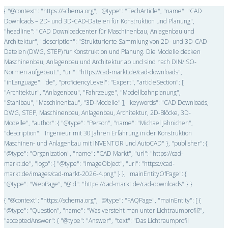
{ "@context": "https://schema.org", "@type": "TechArticle", "name": "CAD
Downloads – 2D- und 3D-CAD-Dateien für Konstruktion und Planung",
"headline": "CAD Downloadcenter für Maschinenbau, Anlagenbau und
Architektur", "description": "Strukturierte Sammlung von 2D- und 3D-CAD-
Dateien (DWG, STEP) für Konstruktion und Planung. Die Modelle decken
Maschinenbau, Anlagenbau und Architektur ab und sind nach DIN/ISO-
Normen aufgebaut.", "url": "https://cad-markt.de/cad-downloads",
"inLanguage": "de", "proficiencyLevel": "Expert", "articleSection": [
"Architektur", "Anlagenbau", "Fahrzeuge", "Modellbahnplanung",
"Stahlbau", "Maschinenbau", "3D-Modelle" ], "keywords": "CAD Downloads,
DWG, STEP, Maschinenbau, Anlagenbau, Architektur, 2D-Blöcke, 3D-
Modelle", "author": { "@type": "Person", "name": "Michael Jähnichen",
"description": "Ingenieur mit 30 Jahren Erfahrung in der Konstruktion
Maschinen- und Anlagenbau mit INVENTOR und AutoCAD" }, "publisher": {
"@type": "Organization", "name": "CAD Markt", "url": "https://cad-
markt.de", "logo": { "@type": "ImageObject", "url": "https://cad-
markt.de/images/cad-markt-2026-4.png" } }, "mainEntityOfPage": {
"@type": "WebPage", "@id": "https://cad-markt.de/cad-downloads" } }
{ "@context": "https://schema.org", "@type": "FAQPage", "mainEntity": [ {
"@type": "Question", "name": "Was versteht man unter Lichtraumprofil?",
"acceptedAnswer": { "@type": "Answer", "text": "Das Lichtraumprofil