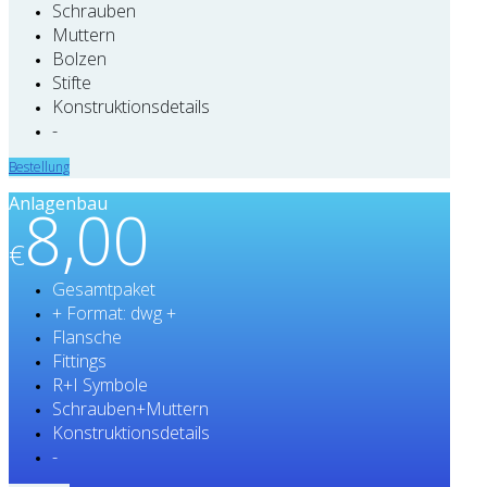
Schrauben
Muttern
Bolzen
Stifte
Konstruktionsdetails
-
Bestellung
Anlagenbau
8,00
€
Gesamtpaket
+ Format: dwg +
Flansche
Fittings
R+I Symbole
Schrauben+Muttern
Konstruktionsdetails
-