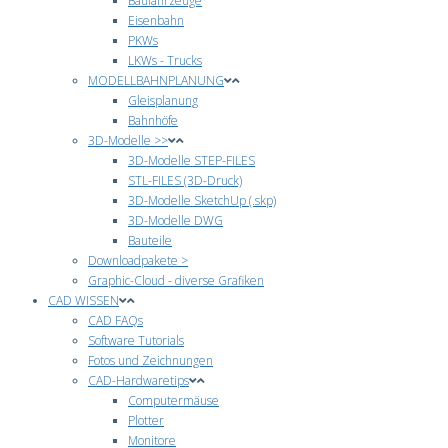
Baufahrzeuge
Eisenbahn
PKWs
LKWs - Trucks
MODELLBAHNPLANUNG
Gleisplanung
Bahnhöfe
3D-Modelle >>
3D-Modelle STEP-FILES
STL-FILES (3D-Druck)
3D-Modelle SketchUp (.skp)
3D-Modelle DWG
Bauteile
Downloadpakete >
Graphic-Cloud - diverse Grafiken
CAD WISSEN
CAD FAQs
Software Tutorials
Fotos und Zeichnungen
CAD-Hardwaretips
Computermäuse
Plotter
Monitore