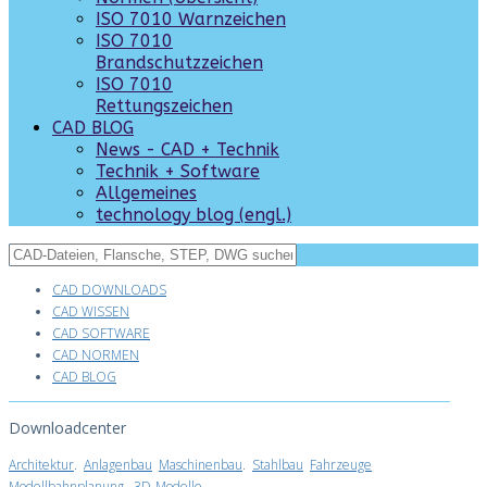
ISO 7010 Warnzeichen
ISO 7010
Brandschutzzeichen
ISO 7010
Rettungszeichen
CAD BLOG
News - CAD + Technik
Technik + Software
Allgemeines
technology blog (engl.)
CAD DOWNLOADS
CAD WISSEN
CAD SOFTWARE
CAD NORMEN
CAD BLOG
Downloadcenter
Architektur
.
Anlagenbau
Maschinenbau
.
Stahlbau
Fahrzeuge
Modellbahnplanung
.
3D-Modelle