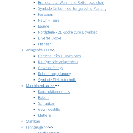
Brandschutz- Warn- und Rettungszeichen
Symbole für behindertengerechte Planung
Personen
Natur + Tiere
Bäume
Nordpfeile - 2D-Böcke zum Download
Diverse Blöcke
Pflanzen
Anlagenbau >>
Flansche Infos + Downloads
R+I Symbole Anlagenbau
Gewindefittings
Rohrleitungsplanung
Symbole Elektrotechnik
Maschinenbau >>
Konstruktionsdetails
Bolzen
Schrauben
Gewindestifte
Muttern
Stahlbau
Fahrzeuge >>