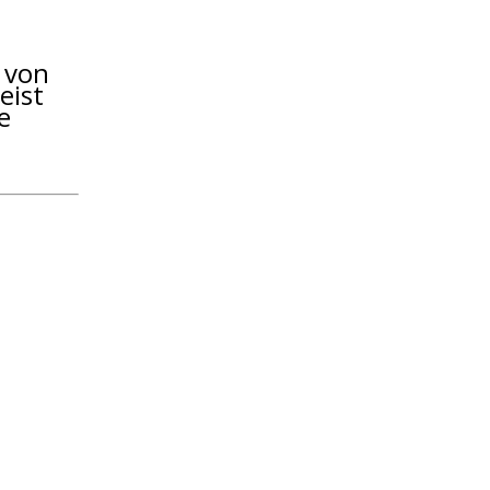
 von
eist
e