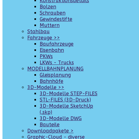
Konstruktionsdetails
Bolzen
Schrauben
Gewindestifte
Muttern
Stahlbau
Fahrzeuge >>
Baufahrzeuge
Eisenbahn
PKWs
LKWs - Trucks
MODELLBAHNPLANUNG
Gleisplanung
Bahnhöfe
3D-Modelle >>
3D-Modelle STEP-FILES
STL-FILES (3D-Druck)
3D-Modelle SketchUp
(.skp)
3D-Modelle DWG
Bauteile
Downloadpakete >
Graphic-Cloud - diverse