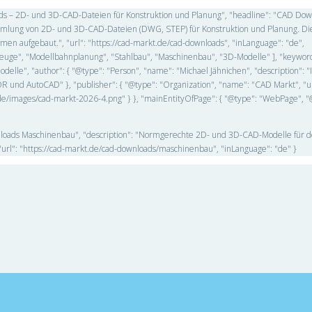
oads – 2D- und 3D-CAD-Dateien für Konstruktion und Planung", "headline": "CAD Do
Sammlung von 2D- und 3D-CAD-Dateien (DWG, STEP) für Konstruktion und Planung. Di
n aufgebaut.", "url": "https://cad-markt.de/cad-downloads", "inLanguage": "de",
ahrzeuge", "Modellbahnplanung", "Stahlbau", "Maschinenbau", "3D-Modelle" ], "keywo
lle", "author": { "@type": "Person", "name": "Michael Jähnichen", "description": "
 und AutoCAD" }, "publisher": { "@type": "Organization", "name": "CAD Markt", "ur
kt.de/images/cad-markt-2026-4.png" } }, "mainEntityOfPage": { "@type": "WebPage", "
wnloads Maschinenbau", "description": "Normgerechte 2D- und 3D-CAD-Modelle für 
l": "https://cad-markt.de/cad-downloads/maschinenbau", "inLanguage": "de" }