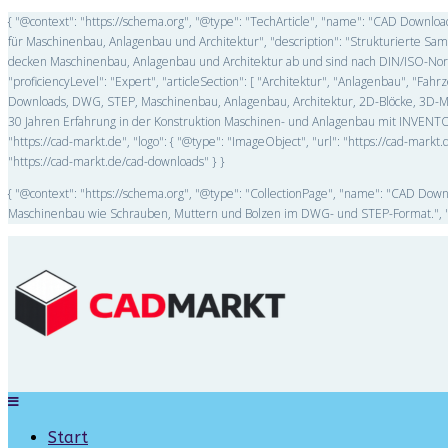
{ "@context": "https://schema.org", "@type": "TechArticle", "name": "CAD Downl
für Maschinenbau, Anlagenbau und Architektur", "description": "Strukturierte 
decken Maschinenbau, Anlagenbau und Architektur ab und sind nach DIN/ISO-Norme
"proficiencyLevel": "Expert", "articleSection": [ "Architektur", "Anlagenbau", "F
Downloads, DWG, STEP, Maschinenbau, Anlagenbau, Architektur, 2D-Blöcke, 3D-Mode
30 Jahren Erfahrung in der Konstruktion Maschinen- und Anlagenbau mit INVENTOR
"https://cad-markt.de", "logo": { "@type": "ImageObject", "url": "https://cad-mar
"https://cad-markt.de/cad-downloads" } }
{ "@context": "https://schema.org", "@type": "CollectionPage", "name": "CAD Do
Maschinenbau wie Schrauben, Muttern und Bolzen im DWG- und STEP-Format.", "ur
Start