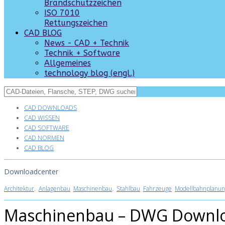
Brandschutzzeichen
ISO 7010
Rettungszeichen
CAD BLOG
News - CAD + Technik
Technik + Software
Allgemeines
technology blog (engl.)
CAD DOWNLOADS
CAD WISSEN
CAD SOFTWARE
CAD NORMEN
CAD BLOG
Downloadcenter
Architektur
.
Anlagenbau
Maschinenbau
.
Stahlbau
Fahrzeuge
Modellbahnplanun
Maschinenbau – DWG Downl