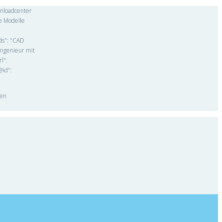
wnloadcenter
e Modelle
rds": "CAD
Ingenieur mit
l":
@id":
den