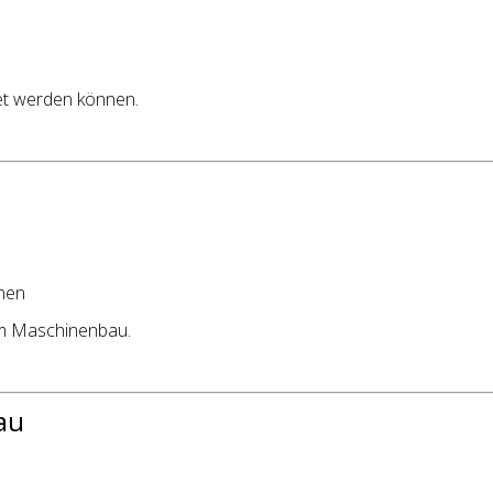
det werden können.
men
im Maschinenbau.
au