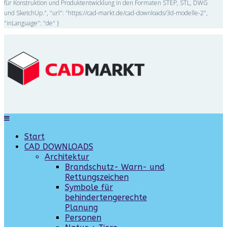
für Konstruktion und Produktentwicklung in den Formaten STEP, STL, DWG
und SketchUp.", "url": "https://cad-markt.de/cad-downloads/3d-modelle-2",
"inLanguage": "de" }
Start
CAD DOWNLOADS
Architektur
Brandschutz- Warn- und
Rettungszeichen
Symbole für
behindertengerechte
Planung
Personen