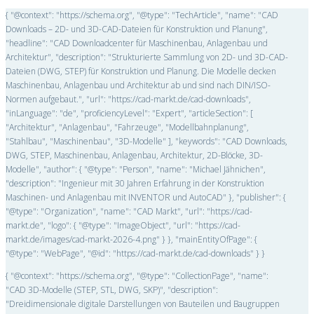
{ "@context": "https://schema.org", "@type": "TechArticle", "name": "CAD
Downloads – 2D- und 3D-CAD-Dateien für Konstruktion und Planung",
"headline": "CAD Downloadcenter für Maschinenbau, Anlagenbau und
Architektur", "description": "Strukturierte Sammlung von 2D- und 3D-CAD-
Dateien (DWG, STEP) für Konstruktion und Planung. Die Modelle decken
Maschinenbau, Anlagenbau und Architektur ab und sind nach DIN/ISO-
Normen aufgebaut.", "url": "https://cad-markt.de/cad-downloads",
"inLanguage": "de", "proficiencyLevel": "Expert", "articleSection": [
"Architektur", "Anlagenbau", "Fahrzeuge", "Modellbahnplanung",
"Stahlbau", "Maschinenbau", "3D-Modelle" ], "keywords": "CAD Downloads,
DWG, STEP, Maschinenbau, Anlagenbau, Architektur, 2D-Blöcke, 3D-
Modelle", "author": { "@type": "Person", "name": "Michael Jähnichen",
"description": "Ingenieur mit 30 Jahren Erfahrung in der Konstruktion
Maschinen- und Anlagenbau mit INVENTOR und AutoCAD" }, "publisher": {
"@type": "Organization", "name": "CAD Markt", "url": "https://cad-
markt.de", "logo": { "@type": "ImageObject", "url": "https://cad-
markt.de/images/cad-markt-2026-4.png" } }, "mainEntityOfPage": {
"@type": "WebPage", "@id": "https://cad-markt.de/cad-downloads" } }
{ "@context": "https://schema.org", "@type": "CollectionPage", "name":
"CAD 3D-Modelle (STEP, STL, DWG, SKP)", "description":
"Dreidimensionale digitale Darstellungen von Bauteilen und Baugruppen