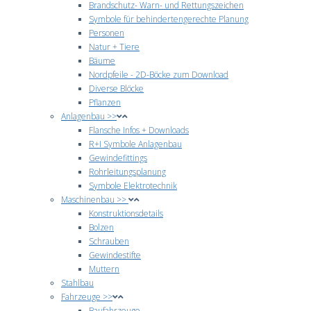
Brandschutz- Warn- und Rettungszeichen
Symbole für behindertengerechte Planung
Personen
Natur + Tiere
Bäume
Nordpfeile - 2D-Böcke zum Download
Diverse Blöcke
Pflanzen
Anlagenbau >>
Flansche Infos + Downloads
R+I Symbole Anlagenbau
Gewindefittings
Rohrleitungsplanung
Symbole Elektrotechnik
Maschinenbau >>
Konstruktionsdetails
Bolzen
Schrauben
Gewindestifte
Muttern
Stahlbau
Fahrzeuge >>
Baufahrzeuge