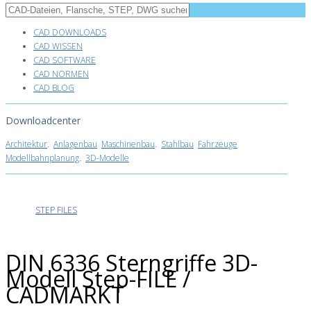
CAD DOWNLOADS
CAD WISSEN
CAD SOFTWARE
CAD NORMEN
CAD BLOG
Downloadcenter
Architektur
.
Anlagenbau
Maschinenbau
.
Stahlbau
Fahrzeuge
Modellbahnplanung
.
3D-Modelle
STEP FILES
DIN 6336 Sterngriffe 3D-
Modell Step-FILE /
CADMARKT