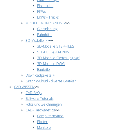
Eisenbahn
PKWs
LKWs - Trucks
MODELLBAHNPLANUNG
Gleisplanung
Bahnhöfe
3D-Modelle >>
3D-Modelle STEP-FILES
STL-FILES (3D-Druck)
3D-Modelle SketchUp (.skp)
3D-Modelle DWG
Bauteile
Downloadpakete >
Graphic-Cloud - diverse Grafiken
CAD WISSEN
CAD FAQs
Software Tutorials
Fotos und Zeichnungen
CAD-Hardwaretips
Computermäuse
Plotter
Monitore