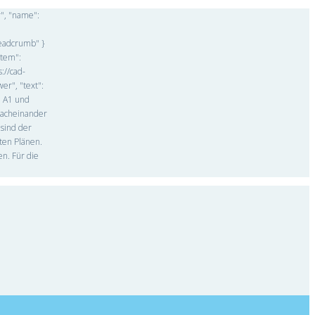
r", "name":
readcrumb" }
item":
s://cad-
er", "text":
N A1 und
nacheinander
 sind der
ten Plänen.
n. Für die