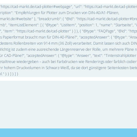
: "https://cad-markt.de/cad-plotter#webpage", "url": "https://cad-markt.de/cad-plotte
cription": "Empfehlungen für Plotter zum Drucken von DIN-A0/A1-Plänen,
d-markt.de/#website" }, "breadcrumb": { "@id": "https://cad-markt.de/cad-plotter#b
", "itemListElement": [ { "@type": "ListItem", "position": 1, "name": "Startseite", "
", "item": "https://cad-markt.de/cad-plotter" } ] }, { "@type": "FAQPage", "@id": "http
es Papierformat braucht man für DIN-A0-Pläne?", "acceptedAnswer": { "@type": "Answ
estens Rollenbreiten von 914 mm (36 Zoll) verarbeitet. Damit lassen sich auch DI
. Wichtig ist zudem eine ausreichende Längenreserve der Rolle, um mehrere Pläne 
ür CAD-Pläne?", "acceptedAnswer": { "@type": "Answer", "text": "Tintenstrahlplotter
Detailtreue wiedergeben – auch bei Farbdrucken wie Renderings oder farblich codier
ehr hohem Druckvolumen in Schwarz-Weiß, da sie dort günstigere Seitenkosten biete
 } } ] } ] }