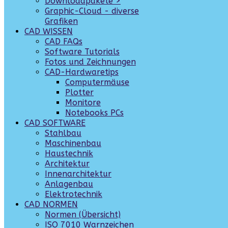
Downloadpakete >
Graphic-Cloud - diverse
Grafiken
CAD WISSEN
CAD FAQs
Software Tutorials
Fotos und Zeichnungen
CAD-Hardwaretips
Computermäuse
Plotter
Monitore
Notebooks PCs
CAD SOFTWARE
Stahlbau
Maschinenbau
Haustechnik
Architektur
Innenarchitektur
Anlagenbau
Elektrotechnik
CAD NORMEN
Normen (Übersicht)
ISO 7010 Warnzeichen