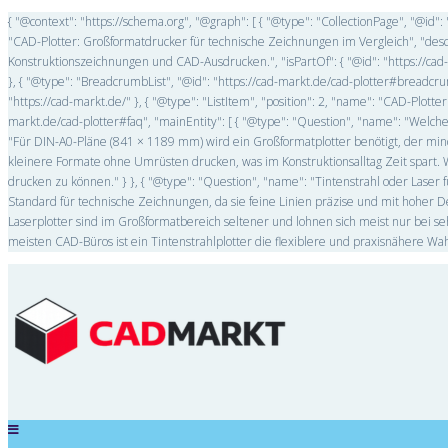
{ "@context": "https://schema.org", "@graph": [ { "@type": "CollectionPage", "@id"
"CAD-Plotter: Großformatdrucker für technische Zeichnungen im Vergleich", "des
Konstruktionszeichnungen und CAD-Ausdrucken.", "isPartOf": { "@id": "https://ca
}, { "@type": "BreadcrumbList", "@id": "https://cad-markt.de/cad-plotter#breadcrumb
"https://cad-markt.de/" }, { "@type": "ListItem", "position": 2, "name": "CAD-Plotter
markt.de/cad-plotter#faq", "mainEntity": [ { "@type": "Question", "name": "Welch
"Für DIN-A0-Pläne (841 × 1189 mm) wird ein Großformatplotter benötigt, der mind
kleinere Formate ohne Umrüsten drucken, was im Konstruktionsalltag Zeit spart
drucken zu können." } }, { "@type": "Question", "name": "Tintenstrahl oder Laser f
Standard für technische Zeichnungen, da sie feine Linien präzise und mit hoher 
Laserplotter sind im Großformatbereich seltener und lohnen sich meist nur bei s
meisten CAD-Büros ist ein Tintenstrahlplotter die flexiblere und praxisnähere Wahl."