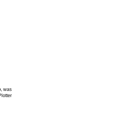
e
, was
lotter