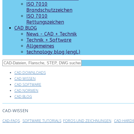
ISO 7010
Brandschutzzeichen
ISO 7010
Rettungszeichen
CAD BLOG
News - CAD + Technik
Technik + Software
Allgemeines
technology blog (engl.)
CAD DOWNLOADS
CAD WISSEN
CAD SOFTWARE
CAD NORMEN
CAD BLOG
CAD-WISSEN
CAD-FAQS
.
SOFTWARE TUTORIALS
FOROS UND ZEICHNUNGEN
.
CAD-HARDW