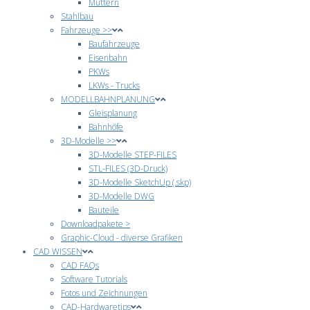
Muttern
Stahlbau
Fahrzeuge >>
Baufahrzeuge
Eisenbahn
PKWs
LKWs - Trucks
MODELLBAHNPLANUNG
Gleisplanung
Bahnhöfe
3D-Modelle >>
3D-Modelle STEP-FILES
STL-FILES (3D-Druck)
3D-Modelle SketchUp (.skp)
3D-Modelle DWG
Bauteile
Downloadpakete >
Graphic-Cloud - diverse Grafiken
CAD WISSEN
CAD FAQs
Software Tutorials
Fotos und Zeichnungen
CAD-Hardwaretips