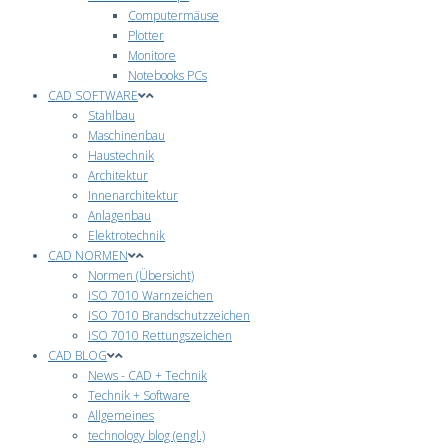
Computermäuse
Plotter
Monitore
Notebooks PCs
CAD SOFTWARE
Stahlbau
Maschinenbau
Haustechnik
Architektur
Innenarchitektur
Anlagenbau
Elektrotechnik
CAD NORMEN
Normen (Übersicht)
ISO 7010 Warnzeichen
ISO 7010 Brandschutzzeichen
ISO 7010 Rettungszeichen
CAD BLOG
News - CAD + Technik
Technik + Software
Allgemeines
technology blog (engl.)