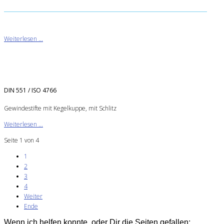
Weiterlesen ...
DIN 551 / ISO 4766
Gewindestifte mit Kegelkuppe, mit Schlitz
Weiterlesen ...
Seite 1 von 4
1
2
3
4
Weiter
Ende
Wenn ich helfen konnte, oder Dir die Seiten gefallen: