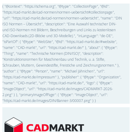
{ "@context": "https://schema.org", "@type": "CollectionPage", "@id":
"https://cad-markt.de/cad-normen/normen-uebersicht#collectionpage",
"url": "https://cad-markt.de/cad-normen/normen-uebersicht", "name": "DIN
ISO Normen – Übersicht", "description": "Eine Auswahl technischer DIN-
und ISO-Normen mit Bildern, Beschreibungen und Links zu kostenlosen
CAD-Downloads (2D-Blöcke und 3D-Modelle).", "inLanguage": "de-DE",
"isPartOf": { "@type": "WebSite", "@id": "https://cad-markt.de/#website",
"name": "CAD-markt", "url": "https://cad-markt.de/" }, "about": { "@type":
"Thing", "name": "Technische Normen (DIN/ISO)", "description":
"Konstruktionsnormen für Maschinenbau und Technik, u. a. Stifte,
Schrauben, Muttern, Gewindestifte, Freistiche und Zeichnungsnormen." },
"author": { "@type": "Person", "name": "Michael Jähnichen", "url":
"https://cad-markt.de/impressum" }, "publisher": { "@type": "Organization",
"name": "CAD-markt", "url": "https://cad-markt.de/", "logo": { "@type":
"ImageObject", "url": "https://cad-markt.de/images/CADMARKT-2026-
2.png" } }, "primaryImageOfPage": { "@type": "ImageObject", "url":
"https://cad-markt.de/images/DIN/Banner-3/00007.png" } }