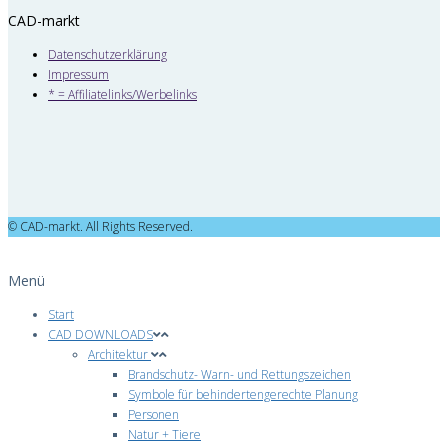
CAD-markt
Datenschutzerklärung
Impressum
* = Affiliatelinks/Werbelinks
© CAD-markt. All Rights Reserved.
Menü
Start
CAD DOWNLOADS
Architektur
Brandschutz- Warn- und Rettungszeichen
Symbole für behindertengerechte Planung
Personen
Natur + Tiere