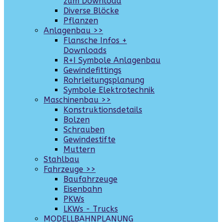
zum Download
Diverse Blöcke
Pflanzen
Anlagenbau >>
Flansche Infos +
Downloads
R+I Symbole Anlagenbau
Gewindefittings
Rohrleitungsplanung
Symbole Elektrotechnik
Maschinenbau >>
Konstruktionsdetails
Bolzen
Schrauben
Gewindestifte
Muttern
Stahlbau
Fahrzeuge >>
Baufahrzeuge
Eisenbahn
PKWs
LKWs - Trucks
MODELLBAHNPLANUNG