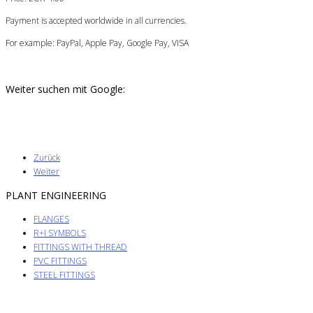
Payment is accepted worldwide in all currencies.
For example: PayPal, Apple Pay, Google Pay, VISA
Weiter suchen mit Google:
Zurück
Weiter
PLANT ENGINEERING
FLANGES
R+I SYMBOLS
FITTINGS WITH THREAD
PVC FITTINGS
STEEL FITTINGS