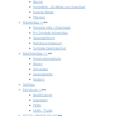
Bäume
Nordpfeile - 2D-Böcke zum Download
Diverse Blöcke
Pflanzen
Anlagenbau >>
Flansche Infos + Downloads
R+I Symbole Anlagenbau
Gewindefittings
Rohrleitungsplanung
Symbole Elektrotechnik
Maschinenbau >>
Konstruktionsdetails
Bolzen
Schrauben
Gewindestifte
Muttern
Stahlbau
Fahrzeuge >>
Baufahrzeuge
Eisenbahn
PKWs
LKWs - Trucks
MODELLBAHNPLANUNG