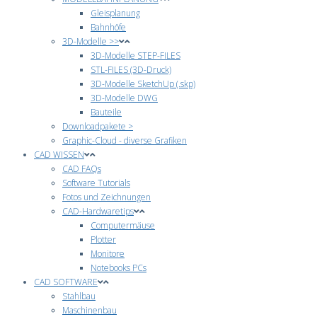
Gleisplanung
Bahnhöfe
3D-Modelle >>
3D-Modelle STEP-FILES
STL-FILES (3D-Druck)
3D-Modelle SketchUp (.skp)
3D-Modelle DWG
Bauteile
Downloadpakete >
Graphic-Cloud - diverse Grafiken
CAD WISSEN
CAD FAQs
Software Tutorials
Fotos und Zeichnungen
CAD-Hardwaretips
Computermäuse
Plotter
Monitore
Notebooks PCs
CAD SOFTWARE
Stahlbau
Maschinenbau