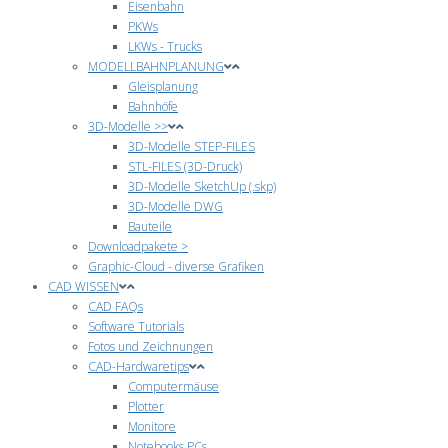
Eisenbahn
PKWs
LKWs - Trucks
MODELLBAHNPLANUNG
Gleisplanung
Bahnhöfe
3D-Modelle >>
3D-Modelle STEP-FILES
STL-FILES (3D-Druck)
3D-Modelle SketchUp (.skp)
3D-Modelle DWG
Bauteile
Downloadpakete >
Graphic-Cloud - diverse Grafiken
CAD WISSEN
CAD FAQs
Software Tutorials
Fotos und Zeichnungen
CAD-Hardwaretips
Computermäuse
Plotter
Monitore
Notebooks PCs