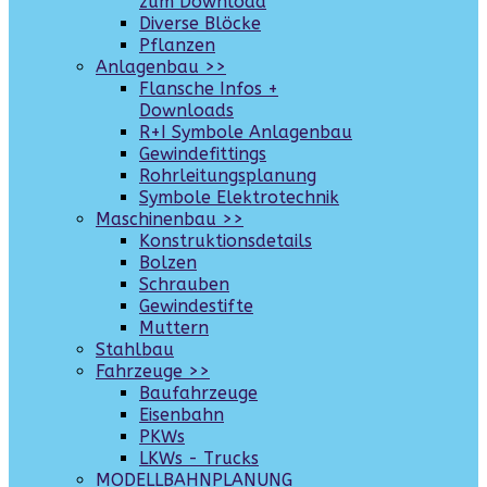
zum Download
Diverse Blöcke
Pflanzen
Anlagenbau >>
Flansche Infos +
Downloads
R+I Symbole Anlagenbau
Gewindefittings
Rohrleitungsplanung
Symbole Elektrotechnik
Maschinenbau >>
Konstruktionsdetails
Bolzen
Schrauben
Gewindestifte
Muttern
Stahlbau
Fahrzeuge >>
Baufahrzeuge
Eisenbahn
PKWs
LKWs - Trucks
MODELLBAHNPLANUNG