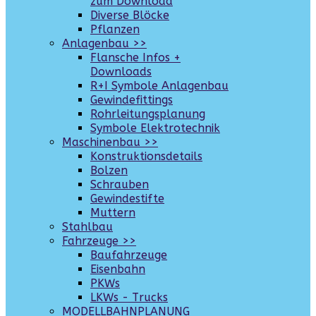
zum Download
Diverse Blöcke
Pflanzen
Anlagenbau >>
Flansche Infos +
Downloads
R+I Symbole Anlagenbau
Gewindefittings
Rohrleitungsplanung
Symbole Elektrotechnik
Maschinenbau >>
Konstruktionsdetails
Bolzen
Schrauben
Gewindestifte
Muttern
Stahlbau
Fahrzeuge >>
Baufahrzeuge
Eisenbahn
PKWs
LKWs - Trucks
MODELLBAHNPLANUNG