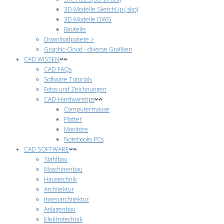
3D-Modelle SketchUp (.skp)
3D-Modelle DWG
Bauteile
Downloadpakete >
Graphic-Cloud - diverse Grafiken
CAD WISSEN
CAD FAQs
Software Tutorials
Fotos und Zeichnungen
CAD-Hardwaretips
Computermäuse
Plotter
Monitore
Notebooks PCs
CAD SOFTWARE
Stahlbau
Maschinenbau
Haustechnik
Architektur
Innenarchitektur
Anlagenbau
Elektrotechnik