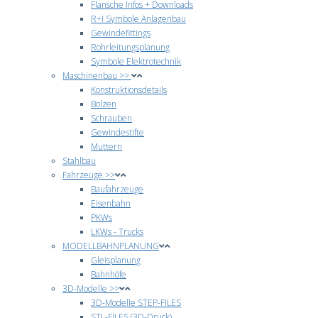
Flansche Infos + Downloads
R+I Symbole Anlagenbau
Gewindefittings
Rohrleitungsplanung
Symbole Elektrotechnik
Maschinenbau >>
Konstruktionsdetails
Bolzen
Schrauben
Gewindestifte
Muttern
Stahlbau
Fahrzeuge >>
Baufahrzeuge
Eisenbahn
PKWs
LKWs - Trucks
MODELLBAHNPLANUNG
Gleisplanung
Bahnhöfe
3D-Modelle >>
3D-Modelle STEP-FILES
STL-FILES (3D-Druck)