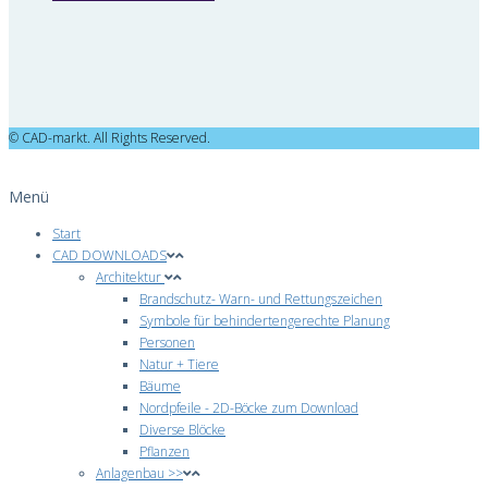
© CAD-markt. All Rights Reserved.
Menü
Start
CAD DOWNLOADS
Architektur
Brandschutz- Warn- und Rettungszeichen
Symbole für behindertengerechte Planung
Personen
Natur + Tiere
Bäume
Nordpfeile - 2D-Böcke zum Download
Diverse Blöcke
Pflanzen
Anlagenbau >>