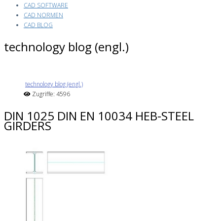
CAD SOFTWARE
CAD NORMEN
CAD BLOG
technology blog (engl.)
technology blog (engl.)
Zugriffe: 4596
DIN 1025 DIN EN 10034 HEB-STEEL
GIRDERS