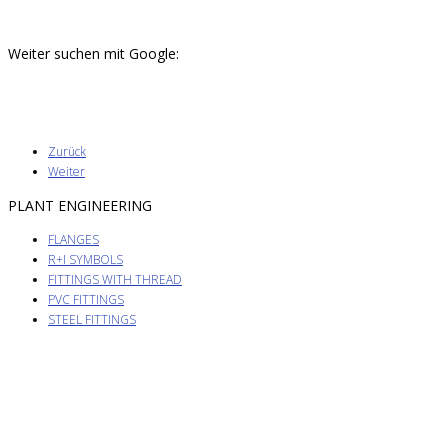
Weiter suchen mit Google:
Zurück
Weiter
PLANT ENGINEERING
FLANGES
R+I SYMBOLS
FITTINGS WITH THREAD
PVC FITTINGS
STEEL FITTINGS