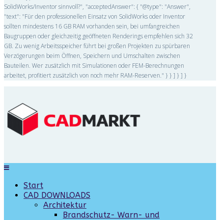
SolidWorks/Inventor sinnvoll?", "acceptedAnswer": { "@type": "Answer",
"text": "Für den professionellen Einsatz von SolidWorks oder Inventor
sollten mindestens 16 GB RAM vorhanden sein, bei umfangreichen
Baugruppen oder gleichzeitig geöffneten Renderings empfehlen sich 32
GB. Zu wenig Arbeitsspeicher führt bei großen Projekten zu spürbaren
Verzögerungen beim Öffnen, Speichern und Umschalten zwischen
Bauteilen. Wer zusätzlich mit Simulationen oder FEM-Berechnungen
arbeitet, profitiert zusätzlich von noch mehr RAM-Reserven." } } ] } ] }
Start
CAD DOWNLOADS
Architektur
Brandschutz- Warn- und