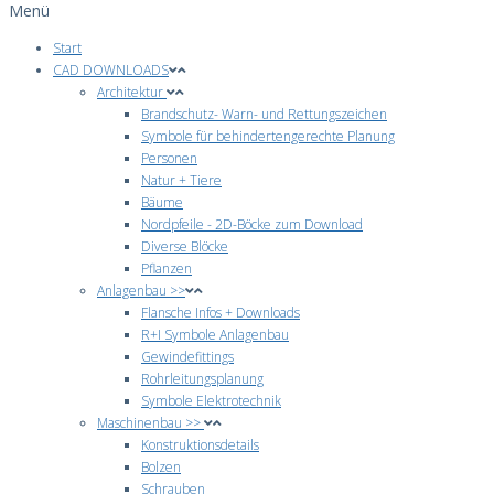
Menü
Start
CAD DOWNLOADS
Architektur
Brandschutz- Warn- und Rettungszeichen
Symbole für behindertengerechte Planung
Personen
Natur + Tiere
Bäume
Nordpfeile - 2D-Böcke zum Download
Diverse Blöcke
Pflanzen
Anlagenbau >>
Flansche Infos + Downloads
R+I Symbole Anlagenbau
Gewindefittings
Rohrleitungsplanung
Symbole Elektrotechnik
Maschinenbau >>
Konstruktionsdetails
Bolzen
Schrauben