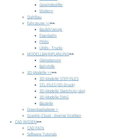
Gewindestifte
Muttern
Stahlbau
Fahrzeuge >>
Baufahrzeuge
Eisenbahn
PKWs
LKWs - Trucks
MODELLBAHNPLANUNG
Gleisplanung
Bahnhöfe
3D-Modelle >>
3D-Modelle STEP-FILES
STL-FILES (3D-Druck)
3D-Modelle SketchUp (.skp)
3D-Modelle DWG
Bauteile
Downloadpakete >
Graphic-Cloud - diverse Grafiken
CAD WISSEN
CAD FAQs
Software Tutorials