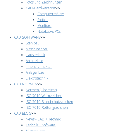
Fotos und Zeichnungen
CAD-Hardwaretips
Computermäuse
Plotter
Monitore
Notebooks PCs
CAD SOFTWARE
Stahlbau
Maschinenbau
Haustechnik
Architektur
Innenarchitektur
Anlagenbau
Elektrotechnik
CAD NORMEN
Normen (Übersicht)
ISO 7010 Warnzeichen
ISO 7010 Brandschutzzeichen
ISO 7010 Rettungszeichen
CAD BLOG
News - CAD + Technik
Technik + Software
Allgemeines