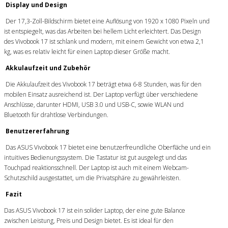
Display und Design
Der 17,3-Zoll-Bildschirm bietet eine Auflösung von 1920 x 1080 Pixeln und
ist entspiegelt, was das Arbeiten bei hellem Licht erleichtert. Das Design
des Vivobook 17 ist schlank und modern, mit einem Gewicht von etwa 2,1
kg, was es relativ leicht für einen Laptop dieser Größe macht.
Akkulaufzeit und Zubehör
Die Akkulaufzeit des Vivobook 17 beträgt etwa 6-8 Stunden, was für den
mobilen Einsatz ausreichend ist. Der Laptop verfügt über verschiedene
Anschlüsse, darunter HDMI, USB 3.0 und USB-C, sowie WLAN und
Bluetooth für drahtlose Verbindungen.
Benutzererfahrung
Das ASUS Vivobook 17 bietet eine benutzerfreundliche Oberfläche und ein
intuitives Bedienungssystem. Die Tastatur ist gut ausgelegt und das
Touchpad reaktionsschnell. Der Laptop ist auch mit einem Webcam-
Schutzschild ausgestattet, um die Privatsphäre zu gewährleisten.
Fazit
Das ASUS Vivobook 17 ist ein solider Laptop, der eine gute Balance
zwischen Leistung, Preis und Design bietet. Es ist ideal für den