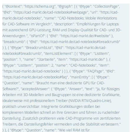
{ "@context": "https://schema.org", "@graph": [ { "@type": "CollectionPage",
"@id": "https://cad-markt.de/cad-notebooks#webpage", "url": "https://cad-
markt.de/cad-notebooks", "name": "CAD-Notebooks: Mobile Workstations
für CAD-Software im Vergleich", "description": "Empfehlungen für Laptops
mit ausreichend GPU-Leistung, RAM und Display-Qualität für CAD- und 3D-
Anwendungen.", "isPartOf": { "@id": "https://cad-markt.de/#website" },
"breadcrumb": { "@id": "https://cad-markt.de/cad-notebooks#breadcrumb"
} }, { "@type": "BreadcrumbList", "@id": "https://cad-markt.de/cad-
notebooks#breadcrumb", "itemListElement": [ { "@type": "ListItem",
"position": 1, "name": "Startseite", "item": "https://cad-markt.de/" }, {
"@type": "ListItem", "position": 2, "name": "CAD-Notebooks", "item":
"https://cad-markt.de/cad-notebooks" } ] }, { "@type": "FAQPage", "@id":
"https://cad-markt.de/cad-notebooks#faq", "mainEntity": [ { "@type":
"Question", "name": "Braucht man eine dedizierte GPU für CAD-
Software?", "acceptedAnswer": { "@type": "Answer", "text": "Ja, für flüssiges
Arbeiten mit 3D-Modellen und Baugruppen ist eine dedizierte Grafikkarte,
idealerweise mit professionellem Treiber (NVIDIA RTX/Quadro-Linie),
praktisch unverzichtbar. Integrierte Grafiklösungen stoßen bei
komplexeren Modellen schnell an ihre Grenzen und führen zu ruckelnder
Darstellung. Zusätzlich profitieren viele CAD-Programme von zertifizierten
Treibern, die Darstellungsfehler vermeiden und die Stabilität verbessern."
} }, { "@type": "Question", "name": "Wie viel RAM ist für