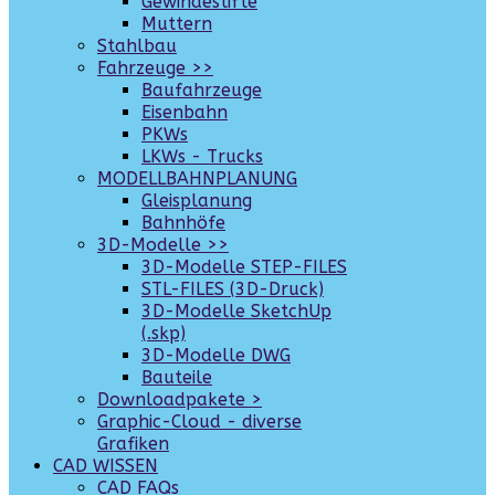
Gewindestifte
Muttern
Stahlbau
Fahrzeuge >>
Baufahrzeuge
Eisenbahn
PKWs
LKWs - Trucks
MODELLBAHNPLANUNG
Gleisplanung
Bahnhöfe
3D-Modelle >>
3D-Modelle STEP-FILES
STL-FILES (3D-Druck)
3D-Modelle SketchUp
(.skp)
3D-Modelle DWG
Bauteile
Downloadpakete >
Graphic-Cloud - diverse
Grafiken
CAD WISSEN
CAD FAQs