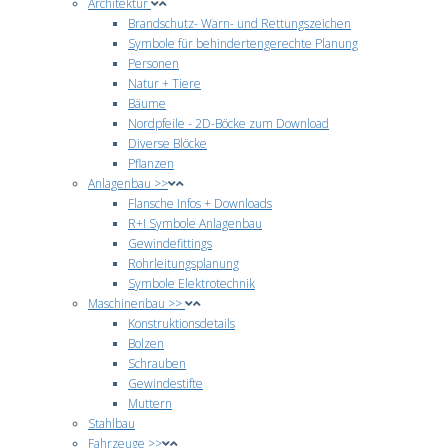
Architektur
Brandschutz- Warn- und Rettungszeichen
Symbole für behindertengerechte Planung
Personen
Natur + Tiere
Bäume
Nordpfeile - 2D-Böcke zum Download
Diverse Blöcke
Pflanzen
Anlagenbau >>
Flansche Infos + Downloads
R+I Symbole Anlagenbau
Gewindefittings
Rohrleitungsplanung
Symbole Elektrotechnik
Maschinenbau >>
Konstruktionsdetails
Bolzen
Schrauben
Gewindestifte
Muttern
Stahlbau
Fahrzeuge >>