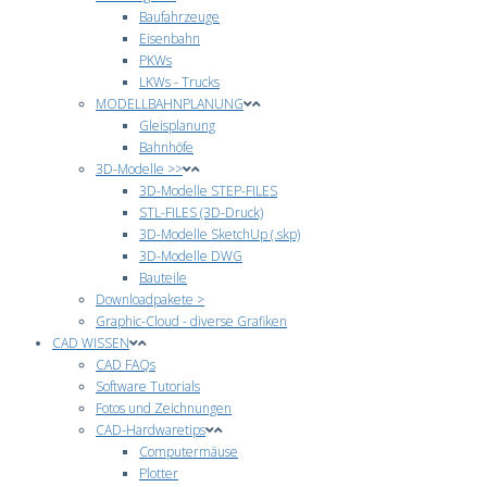
Baufahrzeuge
Eisenbahn
PKWs
LKWs - Trucks
MODELLBAHNPLANUNG
Gleisplanung
Bahnhöfe
3D-Modelle >>
3D-Modelle STEP-FILES
STL-FILES (3D-Druck)
3D-Modelle SketchUp (.skp)
3D-Modelle DWG
Bauteile
Downloadpakete >
Graphic-Cloud - diverse Grafiken
CAD WISSEN
CAD FAQs
Software Tutorials
Fotos und Zeichnungen
CAD-Hardwaretips
Computermäuse
Plotter