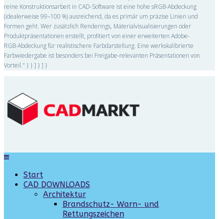
reine Konstruktionsarbeit in CAD-Software ist eine hohe sRGB-Abdeckung
(idealerweise 99–100 %) ausreichend, da es primär um präzise Linien und
Formen geht. Wer zusätzlich Renderings, Materialvisualisierungen oder
Produktpräsentationen erstellt, profitiert von einer erweiterten Adobe-
RGB-Abdeckung für realistischere Farbdarstellung. Eine werkskalibrierte
Farbwiedergabe ist besonders bei Freigabe-relevanten Präsentationen von
Vorteil." } } ] } ] }
Start
CAD DOWNLOADS
Architektur
Brandschutz- Warn- und
Rettungszeichen