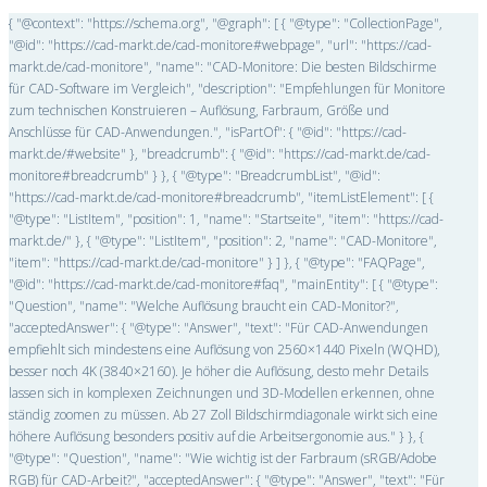
{ "@context": "https://schema.org", "@graph": [ { "@type": "CollectionPage",
"@id": "https://cad-markt.de/cad-monitore#webpage", "url": "https://cad-
markt.de/cad-monitore", "name": "CAD-Monitore: Die besten Bildschirme
für CAD-Software im Vergleich", "description": "Empfehlungen für Monitore
zum technischen Konstruieren – Auflösung, Farbraum, Größe und
Anschlüsse für CAD-Anwendungen.", "isPartOf": { "@id": "https://cad-
markt.de/#website" }, "breadcrumb": { "@id": "https://cad-markt.de/cad-
monitore#breadcrumb" } }, { "@type": "BreadcrumbList", "@id":
"https://cad-markt.de/cad-monitore#breadcrumb", "itemListElement": [ {
"@type": "ListItem", "position": 1, "name": "Startseite", "item": "https://cad-
markt.de/" }, { "@type": "ListItem", "position": 2, "name": "CAD-Monitore",
"item": "https://cad-markt.de/cad-monitore" } ] }, { "@type": "FAQPage",
"@id": "https://cad-markt.de/cad-monitore#faq", "mainEntity": [ { "@type":
"Question", "name": "Welche Auflösung braucht ein CAD-Monitor?",
"acceptedAnswer": { "@type": "Answer", "text": "Für CAD-Anwendungen
empfiehlt sich mindestens eine Auflösung von 2560×1440 Pixeln (WQHD),
besser noch 4K (3840×2160). Je höher die Auflösung, desto mehr Details
lassen sich in komplexen Zeichnungen und 3D-Modellen erkennen, ohne
ständig zoomen zu müssen. Ab 27 Zoll Bildschirmdiagonale wirkt sich eine
höhere Auflösung besonders positiv auf die Arbeitsergonomie aus." } }, {
"@type": "Question", "name": "Wie wichtig ist der Farbraum (sRGB/Adobe
RGB) für CAD-Arbeit?", "acceptedAnswer": { "@type": "Answer", "text": "Für