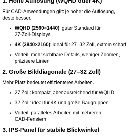
1. Hohe Auflösung (WQHD oder 4K)
Für CAD‑Anwendungen gilt: je höher die Auflösung,
desto besser.
WQHD (2560×1440)
: guter Standard für
27‑Zoll‑Displays
4K (3840×2160)
: ideal für 27–32 Zoll, extrem scharf
Vorteil: mehr sichtbare Details, weniger Zoomen,
präzisere Linien
2. Große Bilddiagonale (27–32 Zoll)
Mehr Platz bedeutet effizienteres Arbeiten.
27 Zoll: kompakt, aber ausreichend für WQHD
32 Zoll: ideal für 4K und große Baugruppen
Vorteil: paralleles Arbeiten mit mehreren
CAD‑Fenstern
3. IPS‑Panel für stabile Blickwinkel