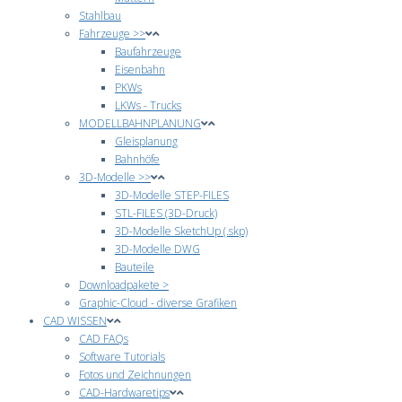
Stahlbau
Fahrzeuge >>
Baufahrzeuge
Eisenbahn
PKWs
LKWs - Trucks
MODELLBAHNPLANUNG
Gleisplanung
Bahnhöfe
3D-Modelle >>
3D-Modelle STEP-FILES
STL-FILES (3D-Druck)
3D-Modelle SketchUp (.skp)
3D-Modelle DWG
Bauteile
Downloadpakete >
Graphic-Cloud - diverse Grafiken
CAD WISSEN
CAD FAQs
Software Tutorials
Fotos und Zeichnungen
CAD-Hardwaretips