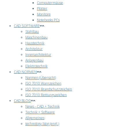
Computermäuse
Plotter
Monitore
Notebooks PCs
CAD SOFTWARE
Stahlbau
Maschinenbau
Haustechnik
Architektur
Innenarchitektur
Anlagenbau
Elektrotechnik
CAD NORMEN
Normen (Übersicht)
ISO 7010 Warnzeichen
ISO 7010 Brandschutzzeichen
ISO 7010 Rettungszeichen
CAD BLOG
News - CAD + Technik
Technik + Software
Allgemeines
technology blog (engl.)