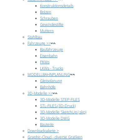
Konstruktionsdetails
Bolzen
Schrauben
Gewindestifte
Muttern
Stahlbau
Fahrzeuge >>
Baufahrzeuge
Eisenbahn
PKWs
LKWs - Trucks
MODELLBAHNPLANUNG
Gleisplanung
Bahnhöfe
3D-Modelle >>
3D-Modelle STEP-FILES
STL-FILES (3D-Druck)
3D-Modelle SketchUp (.skp)
3D-Modelle DWG
Bauteile
Downloadpakete >
Graphic-Cloud - diverse Grafiken