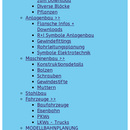
zum Download
Diverse Blöcke
Pflanzen
Anlagenbau >>
Flansche Infos +
Downloads
R+I Symbole Anlagenbau
Gewindefittings
Rohrleitungsplanung
Symbole Elektrotechnik
Maschinenbau >>
Konstruktionsdetails
Bolzen
Schrauben
Gewindestifte
Muttern
Stahlbau
Fahrzeuge >>
Baufahrzeuge
Eisenbahn
PKWs
LKWs - Trucks
MODELLBAHNPLANUNG