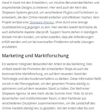
Hand in Hand mit den Entwicklern, um intuitive Benutzeroberflächen und
ansprechende Designs zu kreieren. Hier wird auch der Kern des
Shopware-Systems genutzt, um verschiedene Plugins und Funktionen zu
entwickeln, die den Online-Handel einfacher und effektiver machen. Kein
Projekt verlässt eine
Shopware Agentur
, ohne durch eine strenge
Qualitätssicherung gegangen zu sein. Hier werden sowohl technische als
auch ästhetische Aspekte überprüft. Support-Teams stehen in ständigem
Kontakt mit den Kunden, um sicherzustellen, dass alle Anforderungen
erfüllt werden und um bei eventuellen Problemen schnelle Lösungen
anzubieten.
Marketing und Marktforschung
Ein weiterer integraler Bestandteil der Arbeit ist das Marketing. Dies
umfasst sowohl die Promotion der entwickelten Shops als auch die
kontinuierliche Marktforschung, um auf dem neuesten Stand der
Technologie und des Kundenverhaltens zu bleiben. Diese Information fließt
zurück in die Planungsphase, um den gesamten Prozess ständig zu
optimieren und auf dem neuesten Stand zu halten. Die Welt einer
Shopware Agentur ist weit mehr als die Summe ihrer Teile. Es ist ein
dynamischer und multifunktionaler Raum, in dem Fachleute aus
verschiedenen Disziplinen zusammenkommen, um die Landschaft des
Online-Handels ständig neu zu gestalten. Von der ersten Idee bis zum