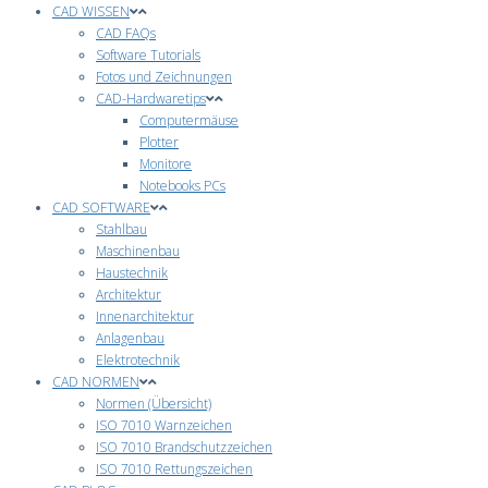
CAD WISSEN
CAD FAQs
Software Tutorials
Fotos und Zeichnungen
CAD-Hardwaretips
Computermäuse
Plotter
Monitore
Notebooks PCs
CAD SOFTWARE
Stahlbau
Maschinenbau
Haustechnik
Architektur
Innenarchitektur
Anlagenbau
Elektrotechnik
CAD NORMEN
Normen (Übersicht)
ISO 7010 Warnzeichen
ISO 7010 Brandschutzzeichen
ISO 7010 Rettungszeichen