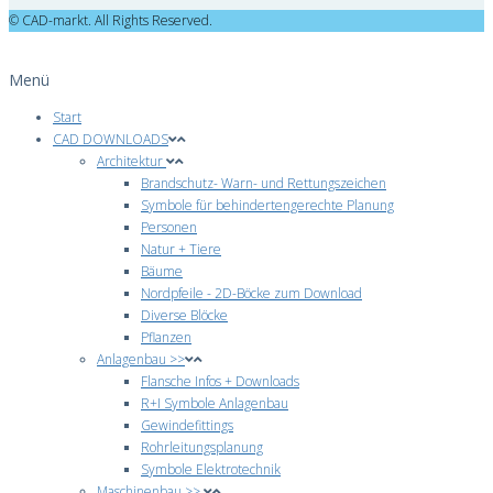
© CAD-markt. All Rights Reserved.
Menü
Start
CAD DOWNLOADS
Architektur
Brandschutz- Warn- und Rettungszeichen
Symbole für behindertengerechte Planung
Personen
Natur + Tiere
Bäume
Nordpfeile - 2D-Böcke zum Download
Diverse Blöcke
Pflanzen
Anlagenbau >>
Flansche Infos + Downloads
R+I Symbole Anlagenbau
Gewindefittings
Rohrleitungsplanung
Symbole Elektrotechnik
Maschinenbau >>