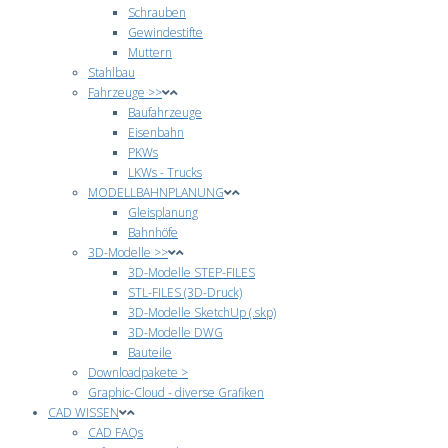
Schrauben
Gewindestifte
Muttern
Stahlbau
Fahrzeuge >>
Baufahrzeuge
Eisenbahn
PKWs
LKWs - Trucks
MODELLBAHNPLANUNG
Gleisplanung
Bahnhöfe
3D-Modelle >>
3D-Modelle STEP-FILES
STL-FILES (3D-Druck)
3D-Modelle SketchUp (.skp)
3D-Modelle DWG
Bauteile
Downloadpakete >
Graphic-Cloud - diverse Grafiken
CAD WISSEN
CAD FAQs