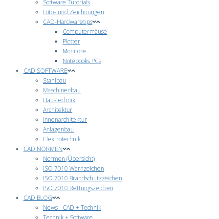
Software Tutorials
Fotos und Zeichnungen
CAD-Hardwaretips
Computermäuse
Plotter
Monitore
Notebooks PCs
CAD SOFTWARE
Stahlbau
Maschinenbau
Haustechnik
Architektur
Innenarchitektur
Anlagenbau
Elektrotechnik
CAD NORMEN
Normen (Übersicht)
ISO 7010 Warnzeichen
ISO 7010 Brandschutzzeichen
ISO 7010 Rettungszeichen
CAD BLOG
News - CAD + Technik
Technik + Software