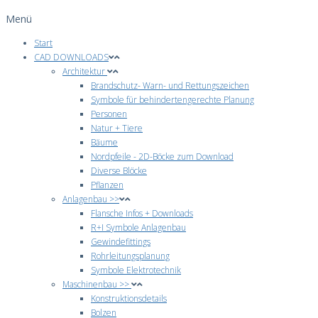
Menü
Start
CAD DOWNLOADS
Architektur
Brandschutz- Warn- und Rettungszeichen
Symbole für behindertengerechte Planung
Personen
Natur + Tiere
Bäume
Nordpfeile - 2D-Böcke zum Download
Diverse Blöcke
Pflanzen
Anlagenbau >>
Flansche Infos + Downloads
R+I Symbole Anlagenbau
Gewindefittings
Rohrleitungsplanung
Symbole Elektrotechnik
Maschinenbau >>
Konstruktionsdetails
Bolzen