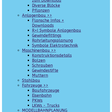
zum Download
Diverse Blöcke
Pflanzen
Anlagenbau >>
Flansche Infos +
Downloads
R+I Symbole Anlagenbau
Gewindefittings
Rohrleitungsplanung
Symbole Elektrotechnik
Maschinenbau >>
Konstruktionsdetails
Bolzen
Schrauben
Gewindestifte
Muttern
Stahlbau
Fahrzeuge >>
Baufahrzeuge
Eisenbahn
PKWs
LKWs - Trucks
MODELLBAHNPLANUNG