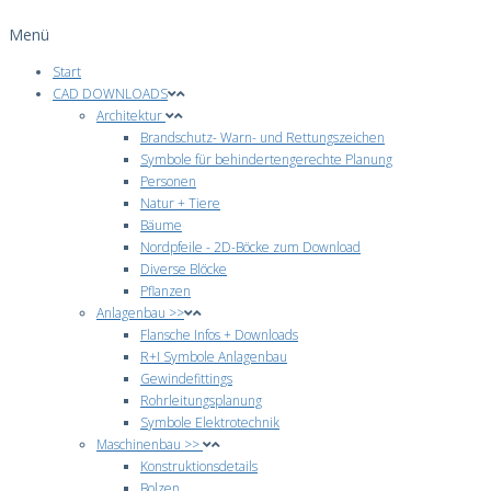
Menü
Start
CAD DOWNLOADS
Architektur
Brandschutz- Warn- und Rettungszeichen
Symbole für behindertengerechte Planung
Personen
Natur + Tiere
Bäume
Nordpfeile - 2D-Böcke zum Download
Diverse Blöcke
Pflanzen
Anlagenbau >>
Flansche Infos + Downloads
R+I Symbole Anlagenbau
Gewindefittings
Rohrleitungsplanung
Symbole Elektrotechnik
Maschinenbau >>
Konstruktionsdetails
Bolzen