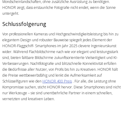
Mondscheinlandschaften, ohne zusätzliche Ausrüstung zu benötigen.
HONOR zeigt, dass erstaunliche Fotografie nicht endet, wenn die Sonne
untergeht.
Schlussfolgerung
Von professionellen Kameras und Hochgeschwindigkeitsleistung bis hin zu
elegantem Design und robuster Bauweise spiegelt jedes Element der
HONOR-Flaggschiff- Smartphones im Jahr 2025 clevere Ingenieurskunst
wider. Während Flachbildschirme nach wie vor elegant und leistungsstark
sind, bieten faltbare Bildschirme zukunftsorientierte Vielseitigkeit und KI-
Verbesserungen. Nachtfotografie und blitzschnelle Konnektivität erfüllen
die Bedürfnisse aller Nutzer, von Profis bis hin zu Kreativen. HONOR hält
die Preise wettbewerbsfähig und lenkt die Aufmerksamkeit auf
Schlüsselfiguren wie den
HONOR 400 Preis
. Für alle, die Leistung ohne
Kompromisse suchen, sticht HONOR hervor. Diese Smartphones sind nicht
nur Werkzeuge – sie sind unentbehrliche Partner in einem schnellen,
vernetzten und kreativen Leben.