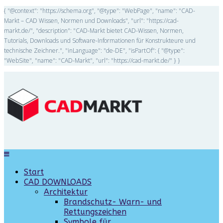
{ "@context": "https://schema.org", "@type": "WebPage", "name": "CAD-
Markt – CAD Wissen, Normen und Downloads", "url": "https://cad-
markt.de/", "description": "CAD-Markt bietet CAD-Wissen, Normen,
Tutorials, Downloads und Software-Informationen für Konstrukteure und
technische Zeichner.", "inLanguage": "de-DE", "isPartOf": { "@type":
"WebSite", "name": "CAD-Markt", "url": "https://cad-markt.de/" } }
Start
CAD DOWNLOADS
Architektur
Brandschutz- Warn- und
Rettungszeichen
Symbole für