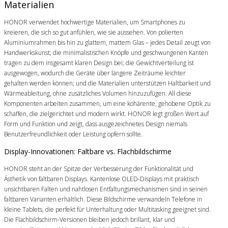
Materialien
HONOR verwendet hochwertige Materialien, um Smartphones zu
kreieren, die sich so gut anfühlen, wie sie aussehen. Von polierten
Aluminiumrahmen bis hin zu glattem, mattem Glas – jedes Detail zeugt von
Handwerkskunst; die minimalistischen Knöpfe und geschwungenen Kanten
tragen zu dem insgesamt klaren Design bei; die Gewichtverteilung ist
ausgewogen, wodurch die Geräte über längere Zeiträume leichter
gehalten werden können; und die Materialien unterstützen Haltbarkeit und
Wärmeableitung, ohne zusätzliches Volumen hinzuzufügen. All diese
Komponenten arbeiten zusammen, um eine kohärente, gehobene Optik zu
schaffen, die zielgerichtet und modern wirkt. HONOR legt großen Wert auf
Form und Funktion und zeigt, dass ausgezeichnetes Design niemals
Benutzerfreundlichkeit oder Leistung opfern sollte.
Display-Innovationen: Faltbare vs. Flachbildschirme
HONOR steht an der Spitze der Verbesserung der Funktionalität und
Ästhetik von faltbaren Displays. Kantenlose OLED-Displays mit praktisch
unsichtbaren Falten und nahtlosen Entfaltungsmechanismen sind in seinen
faltbaren Varianten erhältlich. Diese Bildschirme verwandeln Telefone in
kleine Tablets, die perfekt für Unterhaltung oder Multitasking geeignet sind.
Die Flachbildschirm-Versionen bleiben jedoch brillant, klar und