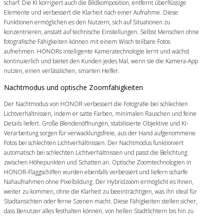
scharf. Die KI korrigiert auch die Bildkomposition, entfernt überflüssige
Elemente und verbessert die Klarheit nach einer Aufnahme. Diese
Funktionen ermöglichen es den Nutzern, sich auf Situationen zu
konzentrieren, anstatt auf technische Einstellungen. Selbst Menschen ohne
fotografische Fähigkeiten können mit einem Wisch teilbare Fotos
aufnehmen. HONORs intelligente Kameratechnologie lernt und wächst
kontinuierlich und bietet den Kunden jedes Mal, wenn sie die Kamera-App
nutzen, einen verlässlichen, smarten Helfer.
Nachtmodus und optische Zoomfähigkeiten
Der Nachtmodus von HONOR verbessert die Fotografie bei schlechten
Lichtverhältnissen, indem er satte Farben, minimalen Rauschen und feine
Details liefert. Große Blendenöffnungen, stabilisierte Objektive und KI-
Verarbeitung sorgen für verwacklungsfreie, aus der Hand aufgenommene
Fotos bei schlechten Lichtverhältnissen. Der Nachtmodus funktioniert
automatisch bei schlechten Lichtverhältnissen und passt die Belichtung
zwischen Höhepunkten und Schatten an. Optische Zoomtechnologien in
HONOR-Flaggschiffen wurden ebenfalls verbessert und liefern scharfe
Nahaufnahmen ohne Pixelbildung. Der Hybridzoom ermöglicht es Ihnen,
weiter zu kommen, ohne die Klarheit zu beeinträchtigen, was ihn ideal für
Stadtansichten oder ferne Szenen macht. Diese Fähigkeiten stellen sicher,
dass Benutzer alles festhalten können, von hellen Stadtlichtern bis hin zu