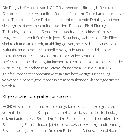
Die Flaggschiff-Modelle von HONOR verwenden Ultra-High-Resolution-
Sensoren, die eine erstaunliche Bildqualität bieten. Diese Kameras erfassen
feine Texturen, präzise Farben und atemberaubende Details, selbst wenn
sie vergrößert oder beschnitten werden. Dank der Pixel-Binning-
Technologie können die Sensoren auf wechselnde Lichtverhältnisse
reagieren und somit Schärfe in jeder Situation gewährleisten. Die Bilder
sind reich und farbenfroh, unabhängig davon, ob es sich um Landschaften,
Nahaufnahmen oder sich schnell bewegende Motive handelt. Diese
hochauflösenden Kameras bieten auch 8K-Video, Zeitlupe und
professionelle Bearbeitungsfunktionen. Nutzer benötigen keine zusätzliche
Ausrüstung, um hochwertige Fotos aufzunehmen – nur ein HONOR-
Telefon. Jeder Schnappschuss wird in eine hochwertige Erinnerung
verwandelt, bereit, geteilt oder in atemberaubender Klarheit gedruckt zu
werden.
KI-gestützte Fotografie-Funktionen
HONOR-Smartphones nutzen leistungsstarke KI, um die Fotografie zu
vereinfachen und die Bildqualität schnell zu verbessern. Die Technologie
erkennt automatisch Szenarien, ändert Einstellungen und optimiert die
Beleuchtung. Porträts haben jetzt eine verbesserte Hintergrundtrennung,
Essensbilder glänzen mit natürlichen Farben und Actionszenen bleiben