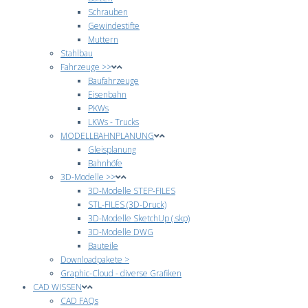
Schrauben
Gewindestifte
Muttern
Stahlbau
Fahrzeuge >>
Baufahrzeuge
Eisenbahn
PKWs
LKWs - Trucks
MODELLBAHNPLANUNG
Gleisplanung
Bahnhöfe
3D-Modelle >>
3D-Modelle STEP-FILES
STL-FILES (3D-Druck)
3D-Modelle SketchUp (.skp)
3D-Modelle DWG
Bauteile
Downloadpakete >
Graphic-Cloud - diverse Grafiken
CAD WISSEN
CAD FAQs