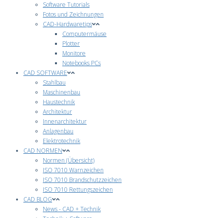
Software Tutorials
Fotos und Zeichnungen
CAD-Hardwaretips
Computermäuse
Plotter
Monitore
Notebooks PCs
CAD SOFTWARE
Stahlbau
Maschinenbau
Haustechnik
Architektur
Innenarchitektur
Anlagenbau
Elektrotechnik
CAD NORMEN
Normen (Übersicht)
ISO 7010 Warnzeichen
ISO 7010 Brandschutzzeichen
ISO 7010 Rettungszeichen
CAD BLOG
News - CAD + Technik