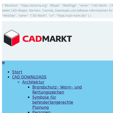
{ "@context": "https://schema.org", "@type": "WebPage", "name": "CAD-Markt – CA
bietet CAD-Wissen, Normen, Tutorials, Downloads und Software-Informationen für 
"WebSite", "name": "CAD-Markt", "url": "https://cad-markt.de/" } }
Start
CAD DOWNLOADS
Architektur
Brandschutz- Warn- und
Rettungszeichen
Symbole für
behindertengerechte
Planung
Personen