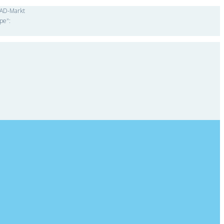
"CAD-Markt
pe":