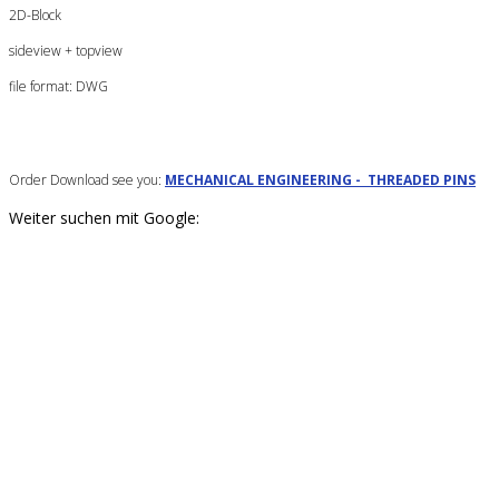
2D-Block
sideview + topview
file format: DWG
Order Download see you:
MECHANICAL ENGINEERING - THREADED PINS
Weiter suchen mit Google: