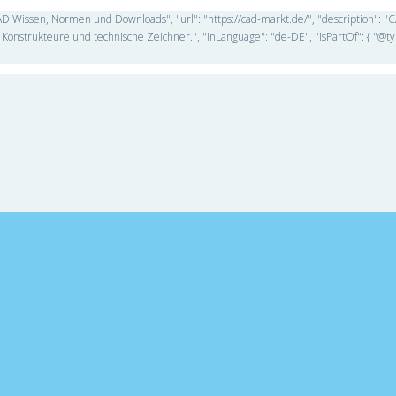
D Wissen, Normen und Downloads", "url": "https://cad-markt.de/", "description": 
Konstrukteure und technische Zeichner.", "inLanguage": "de-DE", "isPartOf": { "@ty