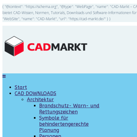
{ "@context": "https://schema.org", "@type": "WebPage", "name": "CAD-Markt – CA
bietet CAD-Wissen, Normen, Tutorials, Downloads und Software-Informationen für 
"WebSite", "name": "CAD-Markt", "url": "https://cad-markt.de/" } }
Start
CAD DOWNLOADS
Architektur
Brandschutz- Warn- und
Rettungszeichen
Symbole für
behindertengerechte
Planung
Personen