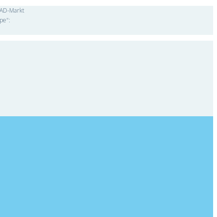
"CAD-Markt
pe":