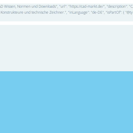
D Wissen, Normen und Downloads", "url": "https://cad-markt.de/", "description": 
Konstrukteure und technische Zeichner.", "inLanguage": "de-DE", "isPartOf": { "@ty