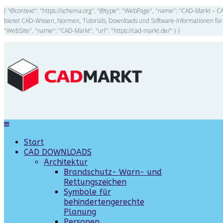
{ "@context": "https://schema.org", "@type": "WebPage", "name": "CAD-Markt – CA
bietet CAD-Wissen, Normen, Tutorials, Downloads und Software-Informationen für 
"WebSite", "name": "CAD-Markt", "url": "https://cad-markt.de/" } }
Start
CAD DOWNLOADS
Architektur
Brandschutz- Warn- und
Rettungszeichen
Symbole für
behindertengerechte
Planung
Personen