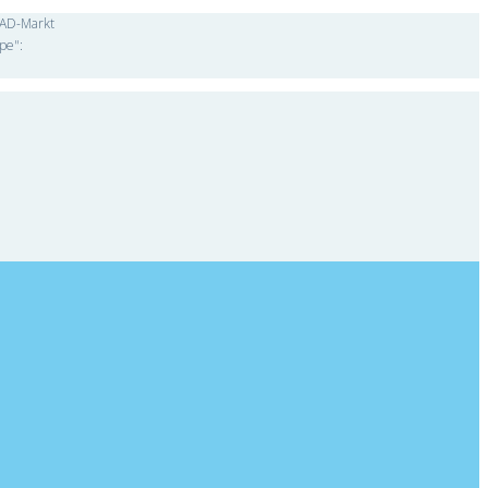
"CAD-Markt
pe":