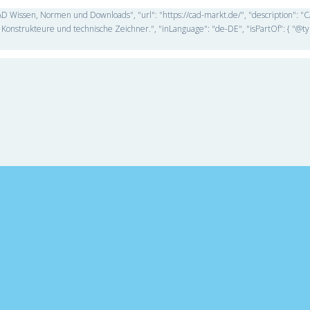
D Wissen, Normen und Downloads", "url": "https://cad-markt.de/", "description": 
Konstrukteure und technische Zeichner.", "inLanguage": "de-DE", "isPartOf": { "@ty