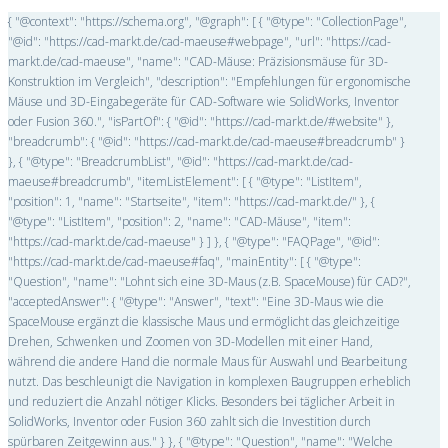
{ "@context": "https://schema.org", "@graph": [ { "@type": "CollectionPage",
"@id": "https://cad-markt.de/cad-maeuse#webpage", "url": "https://cad-
markt.de/cad-maeuse", "name": "CAD-Mäuse: Präzisionsmäuse für 3D-
Konstruktion im Vergleich", "description": "Empfehlungen für ergonomische
Mäuse und 3D-Eingabegeräte für CAD-Software wie SolidWorks, Inventor
oder Fusion 360.", "isPartOf": { "@id": "https://cad-markt.de/#website" },
"breadcrumb": { "@id": "https://cad-markt.de/cad-maeuse#breadcrumb" }
}, { "@type": "BreadcrumbList", "@id": "https://cad-markt.de/cad-
maeuse#breadcrumb", "itemListElement": [ { "@type": "ListItem",
"position": 1, "name": "Startseite", "item": "https://cad-markt.de/" }, {
"@type": "ListItem", "position": 2, "name": "CAD-Mäuse", "item":
"https://cad-markt.de/cad-maeuse" } ] }, { "@type": "FAQPage", "@id":
"https://cad-markt.de/cad-maeuse#faq", "mainEntity": [ { "@type":
"Question", "name": "Lohnt sich eine 3D-Maus (z.B. SpaceMouse) für CAD?",
"acceptedAnswer": { "@type": "Answer", "text": "Eine 3D-Maus wie die
SpaceMouse ergänzt die klassische Maus und ermöglicht das gleichzeitige
Drehen, Schwenken und Zoomen von 3D-Modellen mit einer Hand,
während die andere Hand die normale Maus für Auswahl und Bearbeitung
nutzt. Das beschleunigt die Navigation in komplexen Baugruppen erheblich
und reduziert die Anzahl nötiger Klicks. Besonders bei täglicher Arbeit in
SolidWorks, Inventor oder Fusion 360 zahlt sich die Investition durch
spürbaren Zeitgewinn aus." } }, { "@type": "Question", "name": "Welche