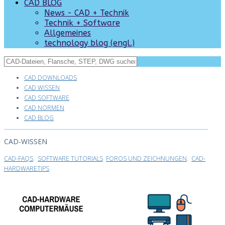
CAD BLOG
News - CAD + Technik
Technik + Software
Allgemeines
technology blog (engl.)
CAD DOWNLOADS
CAD WISSEN
CAD SOFTWARE
CAD NORMEN
CAD BLOG
CAD-WISSEN
CAD-FAQS
.
SOFTWARE TUTORIALS
FOROS UND ZEICHNUNGEN
.
CAD-
HARDWARETIPS