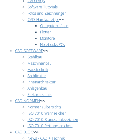
CAD FAQs
Software Tutorials
Fotos und Zeichnungen
CAD-Hardwaretips
Computermäuse
Plotter
Monitore
Notebooks PCs
CAD SOFTWARE
Stahlbau
Maschinenbau
Haustechnik
Architektur
Innenarchitektur
Anlagenbau
Elektrotechnik
CAD NORMEN
Normen (Übersicht)
ISO 7010 Warnzeichen
ISO 7010 Brandschutzzeichen
ISO 7010 Rettungszeichen
CAD BLOG
News - CAD + Technik