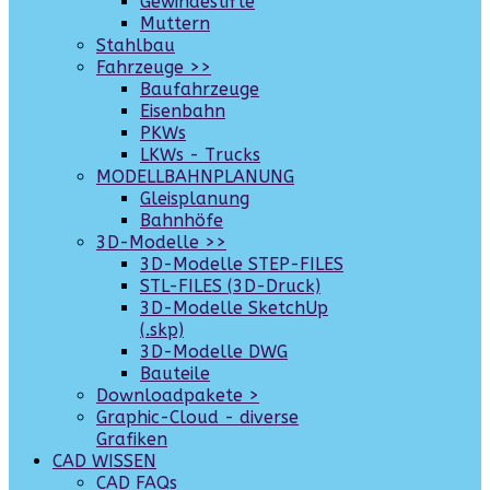
Gewindestifte
Muttern
Stahlbau
Fahrzeuge >>
Baufahrzeuge
Eisenbahn
PKWs
LKWs - Trucks
MODELLBAHNPLANUNG
Gleisplanung
Bahnhöfe
3D-Modelle >>
3D-Modelle STEP-FILES
STL-FILES (3D-Druck)
3D-Modelle SketchUp
(.skp)
3D-Modelle DWG
Bauteile
Downloadpakete >
Graphic-Cloud - diverse
Grafiken
CAD WISSEN
CAD FAQs