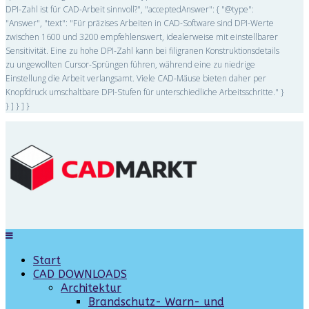
DPI-Zahl ist für CAD-Arbeit sinnvoll?", "acceptedAnswer": { "@type":
"Answer", "text": "Für präzises Arbeiten in CAD-Software sind DPI-Werte
zwischen 1600 und 3200 empfehlenswert, idealerweise mit einstellbarer
Sensitivität. Eine zu hohe DPI-Zahl kann bei filigranen Konstruktionsdetails
zu ungewollten Cursor-Sprüngen führen, während eine zu niedrige
Einstellung die Arbeit verlangsamt. Viele CAD-Mäuse bieten daher per
Knopfdruck umschaltbare DPI-Stufen für unterschiedliche Arbeitsschritte." }
} ] } ] }
Start
CAD DOWNLOADS
Architektur
Brandschutz- Warn- und