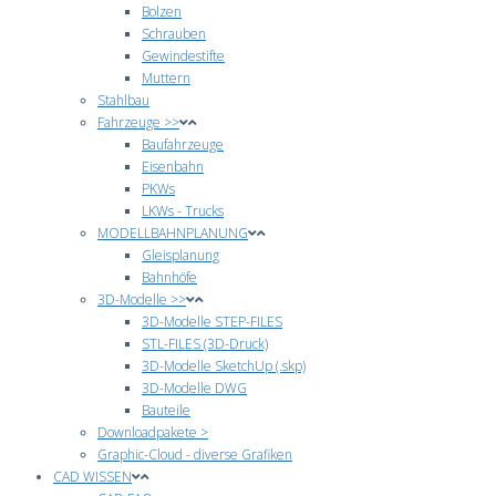
Bolzen
Schrauben
Gewindestifte
Muttern
Stahlbau
Fahrzeuge >>
Baufahrzeuge
Eisenbahn
PKWs
LKWs - Trucks
MODELLBAHNPLANUNG
Gleisplanung
Bahnhöfe
3D-Modelle >>
3D-Modelle STEP-FILES
STL-FILES (3D-Druck)
3D-Modelle SketchUp (.skp)
3D-Modelle DWG
Bauteile
Downloadpakete >
Graphic-Cloud - diverse Grafiken
CAD WISSEN