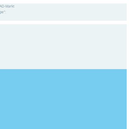
"CAD-Markt
pe":