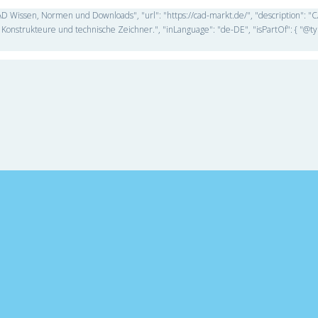
D Wissen, Normen und Downloads", "url": "https://cad-markt.de/", "description": 
Konstrukteure und technische Zeichner.", "inLanguage": "de-DE", "isPartOf": { "@ty