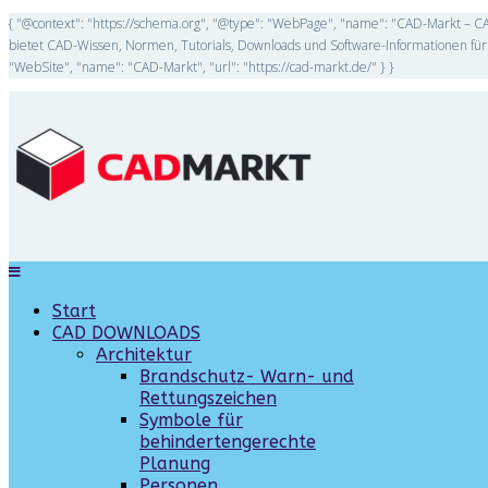
{ "@context": "https://schema.org", "@type": "WebPage", "name": "CAD-Markt – CA
bietet CAD-Wissen, Normen, Tutorials, Downloads und Software-Informationen für 
"WebSite", "name": "CAD-Markt", "url": "https://cad-markt.de/" } }
Start
CAD DOWNLOADS
Architektur
Brandschutz- Warn- und
Rettungszeichen
Symbole für
behindertengerechte
Planung
Personen