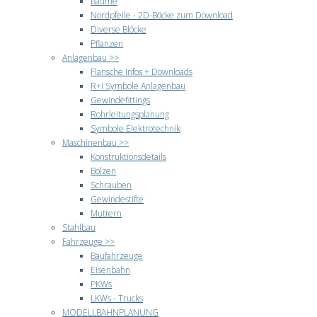
Bäume
Nordpfeile - 2D-Böcke zum Download
Diverse Blöcke
Pflanzen
Anlagenbau >>
Flansche Infos + Downloads
R+I Symbole Anlagenbau
Gewindefittings
Rohrleitungsplanung
Symbole Elektrotechnik
Maschinenbau >>
Konstruktionsdetails
Bolzen
Schrauben
Gewindestifte
Muttern
Stahlbau
Fahrzeuge >>
Baufahrzeuge
Eisenbahn
PKWs
LKWs - Trucks
MODELLBAHNPLANUNG