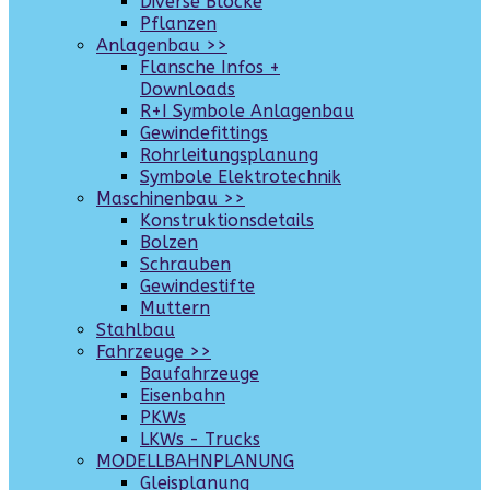
Diverse Blöcke
Pflanzen
Anlagenbau >>
Flansche Infos +
Downloads
R+I Symbole Anlagenbau
Gewindefittings
Rohrleitungsplanung
Symbole Elektrotechnik
Maschinenbau >>
Konstruktionsdetails
Bolzen
Schrauben
Gewindestifte
Muttern
Stahlbau
Fahrzeuge >>
Baufahrzeuge
Eisenbahn
PKWs
LKWs - Trucks
MODELLBAHNPLANUNG
Gleisplanung