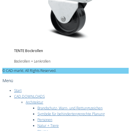
TENTE Bockrollen
Bockrollen + Lenkrollen
© CAD-markt. All Rights Reserved.
Menü
Start
CAD DOWNLOADS
Architektur
Brandschutz- Warn- und Rettungszeichen
Symbole für behindertengerechte Planung
Personen
Natur + Tiere