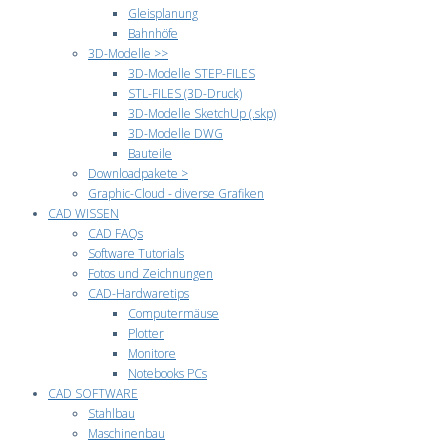
Gleisplanung
Bahnhöfe
3D-Modelle >>
3D-Modelle STEP-FILES
STL-FILES (3D-Druck)
3D-Modelle SketchUp (.skp)
3D-Modelle DWG
Bauteile
Downloadpakete >
Graphic-Cloud - diverse Grafiken
CAD WISSEN
CAD FAQs
Software Tutorials
Fotos und Zeichnungen
CAD-Hardwaretips
Computermäuse
Plotter
Monitore
Notebooks PCs
CAD SOFTWARE
Stahlbau
Maschinenbau