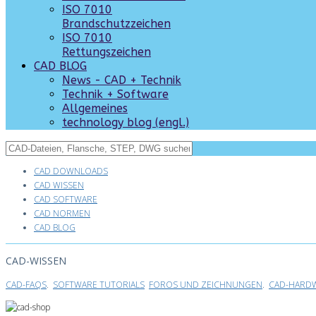
ISO 7010
Brandschutzzeichen
ISO 7010
Rettungszeichen
CAD BLOG
News - CAD + Technik
Technik + Software
Allgemeines
technology blog (engl.)
CAD DOWNLOADS
CAD WISSEN
CAD SOFTWARE
CAD NORMEN
CAD BLOG
CAD-WISSEN
CAD-FAQS
.
SOFTWARE TUTORIALS
FOROS UND ZEICHNUNGEN
.
CAD-HARDW