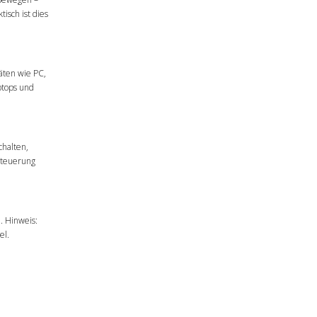
isch ist dies
äten wie PC,
ptops und
chalten,
 Steuerung
. Hinweis:
el.