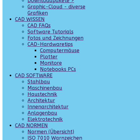
Downloadpakete >
Graphic-Cloud - diverse
Grafiken
CAD WISSEN
CAD FAQs
Software Tutorials
Fotos und Zeichnungen
CAD-Hardwaretips
Computermäuse
Plotter
Monitore
Notebooks PCs
CAD SOFTWARE
Stahlbau
Maschinenbau
Haustechnik
Architektur
Innenarchitektur
Anlagenbau
Elektrotechnik
CAD NORMEN
Normen (Übersicht)
ISO 7010 Warnzeichen