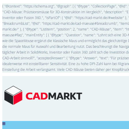
{ "@context": "https://schema.org", "@graph": [ { "@type": "CollectionPage", "@i
"CAD-Mäuse: Präzisionsmäuse für 3D-Konstruktion im Vergleich", "description":
Inventor oder Fusion 360.", "isPartOf": { "@id": "https://cad-markt.de/#website" 
"BreadcrumbList", "@id": "https://cad-markt.de/cad-maeuse#breadcrumb", "itemListEl
markt.de/" }, { "@type": "ListItem", "position": 2, "name": "CAD-Mäuse", "item": "
maeuse#faq", "mainEntity": [ { "@type": "Question", "name": "Lohnt sich eine 3D-
wie die SpaceMouse ergänzt die klassische Maus und ermöglicht das gleichzeit
die normale Maus für Auswahl und Bearbeitung nutzt. Das beschleunigt die Naviga
täglicher Arbeit in SolidWorks, Inventor oder Fusion 360 zahlt sich die Investition
CAD-Arbeit sinnvoll?", "acceptedAnswer": { "@type": "Answer", "text": "Für präz
idealerweise mit einstellbarer Sensitivität. Eine zu hohe DPI-Zahl kann bei filig
Einstellung die Arbeit verlangsamt. Viele CAD-Mäuse bieten daher per Knopfdruck um