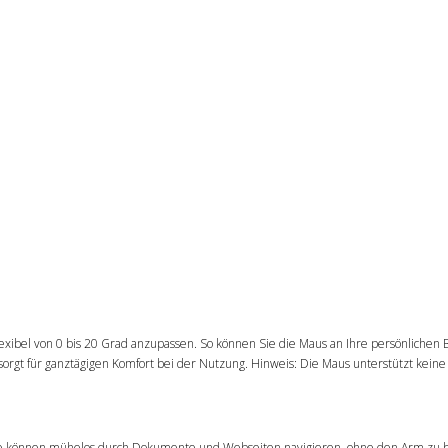
lexibel von 0 bis 20 Grad anzupassen. So können Sie die Maus an Ihre persönlichen 
rgt für ganztägigen Komfort bei der Nutzung. Hinweis: Die Maus unterstützt keine
g. Sie können mühelos durch Dokumente und Webseiten navigieren, ohne den Arm zu