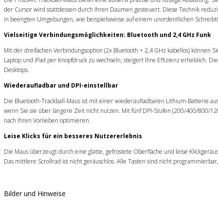
der Cursor wird stattdessen durch Ihren Daumen gesteuert. Diese Technik reduz
in beengten Umgebungen, wie beispielsweise auf einem unordentlichen Schreibtis
Vielseitige Verbindungsmöglichkeiten: Bluetooth und 2,4 GHz Funk
Mit der dreifachen Verbindungsoption (2x Bluetooth + 2,4 GHz kabellos) können Si
Laptop und iPad per Knopfdruck zu wechseln, steigert Ihre Effizienz erheblich. 
Desktops.
Wiederaufladbar und DPI-einstellbar
Die Bluetooth-Trackball-Maus ist mit einer wiederaufladbaren Lithium-Batterie aus
wenn Sie sie über längere Zeit nicht nutzen. Mit fünf DPI-Stufen (200/400/800/1
nach Ihren Vorlieben optimieren.
Leise Klicks für ein besseres Nutzererlebnis
Die Maus überzeugt durch eine glatte, gefrostete Oberfläche und leise Klickgeräu
Das mittlere Scrollrad ist nicht geräuschlos. Alle Tasten sind nicht programmier
Bilder und Hinweise