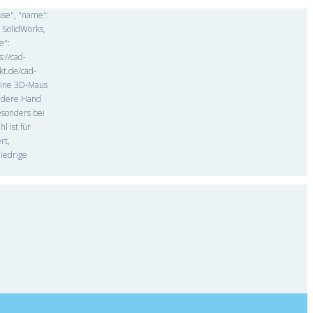
use", "name":
 SolidWorks,
e":
://cad-
kt.de/cad-
"Eine 3D-Maus
andere Hand
esonders bei
l ist für
rt,
niedrige