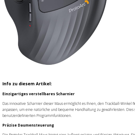
Info zu diesem Artikel:
Einzigartiges verstellbares Scharnier
Das innovative Scharnier dieser Maus ermöglicht es Ihnen, den Trackball-Winkel f
anpassen, um eine natürliche und bequeme Handhaltung zu gewährleisten. Dies so
benutzerdefinierten Programmfunktionen.
Präzise Daumensteuerung
Die ProtoArc Trackball-Maus bietet eine äußerst präzise und flüssige Abtastun