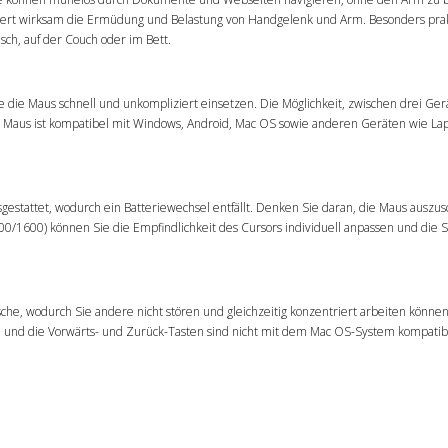
iert wirksam die Ermüdung und Belastung von Handgelenk und Arm. Besonders prakt
ch, auf der Couch oder im Bett.
e die Maus schnell und unkompliziert einsetzen. Die Möglichkeit, zwischen drei Ger
Die Maus ist kompatibel mit Windows, Android, Mac OS sowie anderen Geräten wie La
gestattet, wodurch ein Batteriewechsel entfällt. Denken Sie daran, die Maus auszus
200/1600) können Sie die Empfindlichkeit des Cursors individuell anpassen und die
sche, wodurch Sie andere nicht stören und gleichzeitig konzentriert arbeiten können
bar, und die Vorwärts- und Zurück-Tasten sind nicht mit dem Mac OS-System kompatib