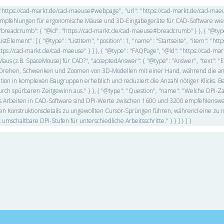
d": "https://cad-markt.de/cad-maeuse#webpage", "url": "https://cad-markt.de/cad-mae
 "Empfehlungen für ergonomische Mäuse und 3D-Eingabegeräte für CAD-Software wie
}, "breadcrumb": { "@id": "https://cad-markt.de/cad-maeuse#breadcrumb" } }, { "@typ
ement": [ { "@type": "ListItem", "position": 1, "name": "Startseite", "item": "https
https://cad-markt.de/cad-maeuse" } ] }, { "@type": "FAQPage", "@id": "https://cad-mar
Maus (z.B. SpaceMouse) für CAD?", "acceptedAnswer": { "@type": "Answer", "text": 
ige Drehen, Schwenken und Zoomen von 3D-Modellen mit einer Hand, während die 
tion in komplexen Baugruppen erheblich und reduziert die Anzahl nötiger Klicks. B
 durch spürbaren Zeitgewinn aus." } }, { "@type": "Question", "name": "Welche DPI-Zah
ises Arbeiten in CAD-Software sind DPI-Werte zwischen 1600 und 3200 empfehlenswe
ranen Konstruktionsdetails zu ungewollten Cursor-Sprüngen führen, während eine zu 
schaltbare DPI-Stufen für unterschiedliche Arbeitsschritte." } } ] } ] }