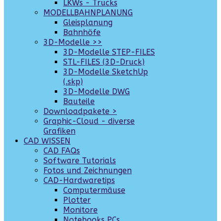
LKWs - Trucks
MODELLBAHNPLANUNG
Gleisplanung
Bahnhöfe
3D-Modelle >>
3D-Modelle STEP-FILES
STL-FILES (3D-Druck)
3D-Modelle SketchUp
(.skp)
3D-Modelle DWG
Bauteile
Downloadpakete >
Graphic-Cloud - diverse
Grafiken
CAD WISSEN
CAD FAQs
Software Tutorials
Fotos und Zeichnungen
CAD-Hardwaretips
Computermäuse
Plotter
Monitore
Notebooks PCs