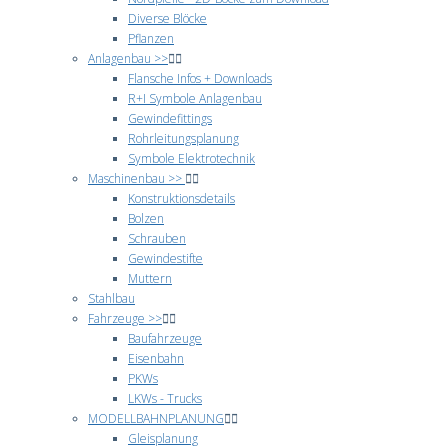
Diverse Blöcke
Pflanzen
Anlagenbau >>
Flansche Infos + Downloads
R+I Symbole Anlagenbau
Gewindefittings
Rohrleitungsplanung
Symbole Elektrotechnik
Maschinenbau >>
Konstruktionsdetails
Bolzen
Schrauben
Gewindestifte
Muttern
Stahlbau
Fahrzeuge >>
Baufahrzeuge
Eisenbahn
PKWs
LKWs - Trucks
MODELLBAHNPLANUNG
Gleisplanung