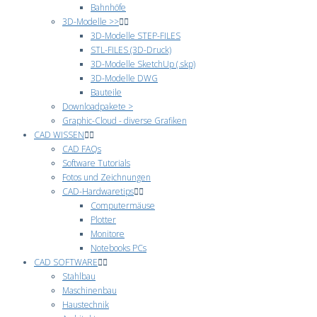
Bahnhöfe
3D-Modelle >>
3D-Modelle STEP-FILES
STL-FILES (3D-Druck)
3D-Modelle SketchUp (.skp)
3D-Modelle DWG
Bauteile
Downloadpakete >
Graphic-Cloud - diverse Grafiken
CAD WISSEN
CAD FAQs
Software Tutorials
Fotos und Zeichnungen
CAD-Hardwaretips
Computermäuse
Plotter
Monitore
Notebooks PCs
CAD SOFTWARE
Stahlbau
Maschinenbau
Haustechnik