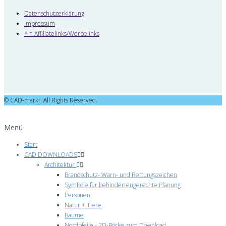
Datenschutzerklärung
Impressum
* = Affiliatelinks/Werbelinks
© CAD-markt. All Rights Reserved.
Menü
Start
CAD DOWNLOADS
Architektur
Brandschutz- Warn- und Rettungszeichen
Symbole für behindertengerechte Planung
Personen
Natur + Tiere
Bäume
Nordpfeile - 2D-Böcke zum Download