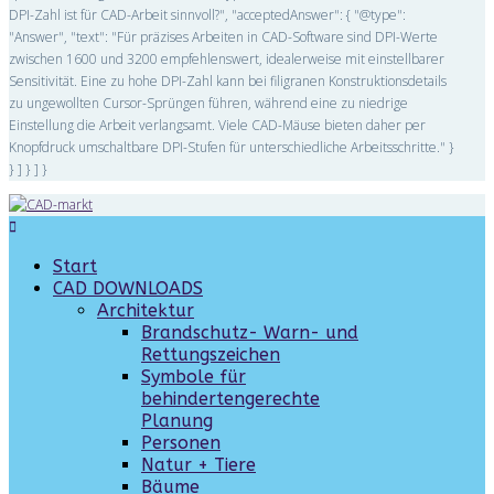
DPI-Zahl ist für CAD-Arbeit sinnvoll?", "acceptedAnswer": { "@type":
"Answer", "text": "Für präzises Arbeiten in CAD-Software sind DPI-Werte
zwischen 1600 und 3200 empfehlenswert, idealerweise mit einstellbarer
Sensitivität. Eine zu hohe DPI-Zahl kann bei filigranen Konstruktionsdetails
zu ungewollten Cursor-Sprüngen führen, während eine zu niedrige
Einstellung die Arbeit verlangsamt. Viele CAD-Mäuse bieten daher per
Knopfdruck umschaltbare DPI-Stufen für unterschiedliche Arbeitsschritte." }
} ] } ] }
Start
CAD DOWNLOADS
Architektur
Brandschutz- Warn- und
Rettungszeichen
Symbole für
behindertengerechte
Planung
Personen
Natur + Tiere
Bäume