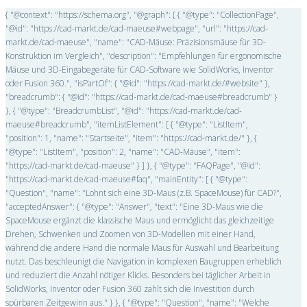
{ "@context": "https://schema.org", "@graph": [ { "@type": "CollectionPage",
"@id": "https://cad-markt.de/cad-maeuse#webpage", "url": "https://cad-
markt.de/cad-maeuse", "name": "CAD-Mäuse: Präzisionsmäuse für 3D-
Konstruktion im Vergleich", "description": "Empfehlungen für ergonomische
Mäuse und 3D-Eingabegeräte für CAD-Software wie SolidWorks, Inventor
oder Fusion 360.", "isPartOf": { "@id": "https://cad-markt.de/#website" },
"breadcrumb": { "@id": "https://cad-markt.de/cad-maeuse#breadcrumb" }
}, { "@type": "BreadcrumbList", "@id": "https://cad-markt.de/cad-
maeuse#breadcrumb", "itemListElement": [ { "@type": "ListItem",
"position": 1, "name": "Startseite", "item": "https://cad-markt.de/" }, {
"@type": "ListItem", "position": 2, "name": "CAD-Mäuse", "item":
"https://cad-markt.de/cad-maeuse" } ] }, { "@type": "FAQPage", "@id":
"https://cad-markt.de/cad-maeuse#faq", "mainEntity": [ { "@type":
"Question", "name": "Lohnt sich eine 3D-Maus (z.B. SpaceMouse) für CAD?",
"acceptedAnswer": { "@type": "Answer", "text": "Eine 3D-Maus wie die
SpaceMouse ergänzt die klassische Maus und ermöglicht das gleichzeitige
Drehen, Schwenken und Zoomen von 3D-Modellen mit einer Hand,
während die andere Hand die normale Maus für Auswahl und Bearbeitung
nutzt. Das beschleunigt die Navigation in komplexen Baugruppen erheblich
und reduziert die Anzahl nötiger Klicks. Besonders bei täglicher Arbeit in
SolidWorks, Inventor oder Fusion 360 zahlt sich die Investition durch
spürbaren Zeitgewinn aus." } }, { "@type": "Question", "name": "Welche