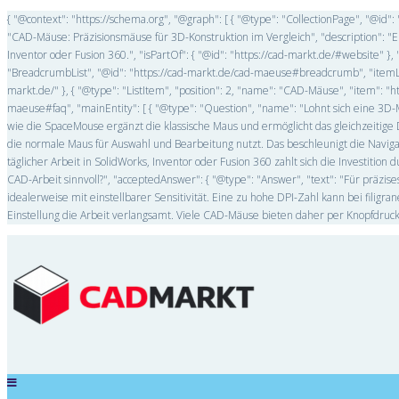
{ "@context": "https://schema.org", "@graph": [ { "@type": "CollectionPage", "@i
"CAD-Mäuse: Präzisionsmäuse für 3D-Konstruktion im Vergleich", "description":
Inventor oder Fusion 360.", "isPartOf": { "@id": "https://cad-markt.de/#website" 
"BreadcrumbList", "@id": "https://cad-markt.de/cad-maeuse#breadcrumb", "itemListEl
markt.de/" }, { "@type": "ListItem", "position": 2, "name": "CAD-Mäuse", "item": "
maeuse#faq", "mainEntity": [ { "@type": "Question", "name": "Lohnt sich eine 3D-
wie die SpaceMouse ergänzt die klassische Maus und ermöglicht das gleichzeit
die normale Maus für Auswahl und Bearbeitung nutzt. Das beschleunigt die Naviga
täglicher Arbeit in SolidWorks, Inventor oder Fusion 360 zahlt sich die Investition
CAD-Arbeit sinnvoll?", "acceptedAnswer": { "@type": "Answer", "text": "Für präz
idealerweise mit einstellbarer Sensitivität. Eine zu hohe DPI-Zahl kann bei filig
Einstellung die Arbeit verlangsamt. Viele CAD-Mäuse bieten daher per Knopfdruck um