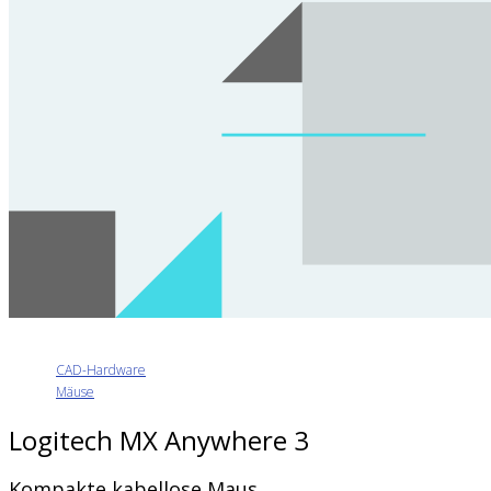
CAD-Hardware
Mäuse
Logitech MX Anywhere 3
Kompakte kabellose Maus