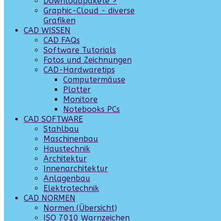
Downloadpakete >
Graphic-Cloud - diverse
Grafiken
CAD WISSEN
CAD FAQs
Software Tutorials
Fotos und Zeichnungen
CAD-Hardwaretips
Computermäuse
Plotter
Monitore
Notebooks PCs
CAD SOFTWARE
Stahlbau
Maschinenbau
Haustechnik
Architektur
Innenarchitektur
Anlagenbau
Elektrotechnik
CAD NORMEN
Normen (Übersicht)
ISO 7010 Warnzeichen