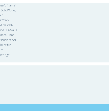
use", "name":
 SolidWorks,
e":
://cad-
kt.de/cad-
"Eine 3D-Maus
andere Hand
esonders bei
l ist für
rt,
niedrige