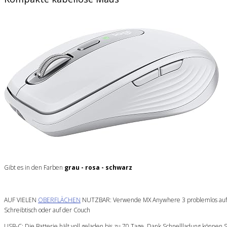
Gibt es in den Farben
grau - rosa - schwarz
AUF VIELEN
OBERFLÄCHEN
NUTZBAR: Verwende MX Anywhere 3 problemlos auf al
Schreibtisch oder auf der Couch
USB-C: Die Batterie hält voll geladen bis zu 70 Tage, Dank Schnellladung können