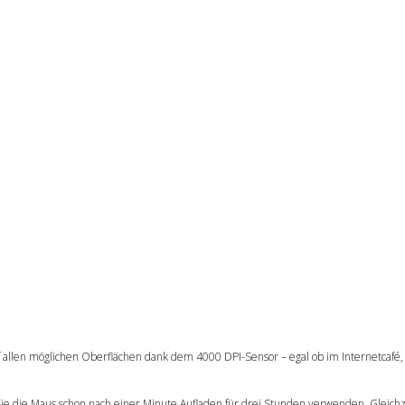
len möglichen Oberflächen dank dem 4000 DPI-Sensor – egal ob im Internetcafé
 Sie die Maus schon nach einer Minute Aufladen für drei Stunden verwenden, Gleichz