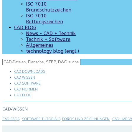
ISO 7010
Brandschutzzeichen
ISO 7010
Rettungszeichen
CAD BLOG
News - CAD + Technik
Technik + Software
Allgemeines
technology blog (engl.)
CAD DOWNLOADS
CAD WISSEN
CAD SOFTWARE
CAD NORMEN
CAD BLOG
CAD-WISSEN
CAD-FAQS
.
SOFTWARE TUTORIALS
FOROS UND ZEICHNUNGEN
.
CAD-HARDW