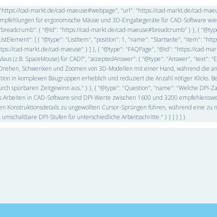
d": "https://cad-markt.de/cad-maeuse#webpage", "url": "https://cad-markt.de/cad-mae
 "Empfehlungen für ergonomische Mäuse und 3D-Eingabegeräte für CAD-Software wie
}, "breadcrumb": { "@id": "https://cad-markt.de/cad-maeuse#breadcrumb" } }, { "@typ
ement": [ { "@type": "ListItem", "position": 1, "name": "Startseite", "item": "https
https://cad-markt.de/cad-maeuse" } ] }, { "@type": "FAQPage", "@id": "https://cad-mar
Maus (z.B. SpaceMouse) für CAD?", "acceptedAnswer": { "@type": "Answer", "text": 
ige Drehen, Schwenken und Zoomen von 3D-Modellen mit einer Hand, während die 
tion in komplexen Baugruppen erheblich und reduziert die Anzahl nötiger Klicks. B
 durch spürbaren Zeitgewinn aus." } }, { "@type": "Question", "name": "Welche DPI-Zah
ises Arbeiten in CAD-Software sind DPI-Werte zwischen 1600 und 3200 empfehlenswe
ranen Konstruktionsdetails zu ungewollten Cursor-Sprüngen führen, während eine zu 
schaltbare DPI-Stufen für unterschiedliche Arbeitsschritte." } } ] } ] }