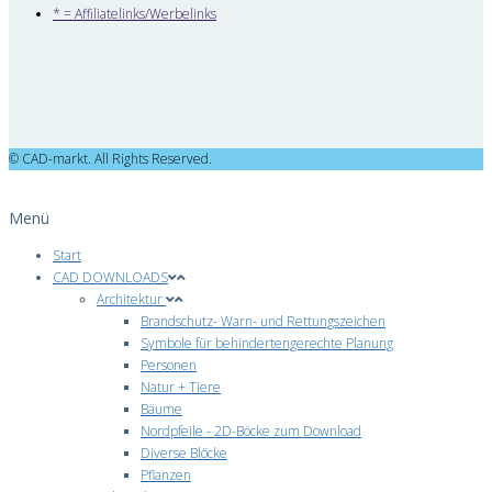
* = Affiliatelinks/Werbelinks
© CAD-markt. All Rights Reserved.
Menü
Start
CAD DOWNLOADS
Architektur
Brandschutz- Warn- und Rettungszeichen
Symbole für behindertengerechte Planung
Personen
Natur + Tiere
Bäume
Nordpfeile - 2D-Böcke zum Download
Diverse Blöcke
Pflanzen