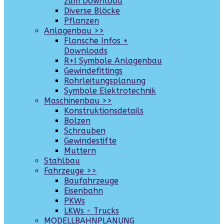
zum Download
Diverse Blöcke
Pflanzen
Anlagenbau >>
Flansche Infos +
Downloads
R+I Symbole Anlagenbau
Gewindefittings
Rohrleitungsplanung
Symbole Elektrotechnik
Maschinenbau >>
Konstruktionsdetails
Bolzen
Schrauben
Gewindestifte
Muttern
Stahlbau
Fahrzeuge >>
Baufahrzeuge
Eisenbahn
PKWs
LKWs - Trucks
MODELLBAHNPLANUNG