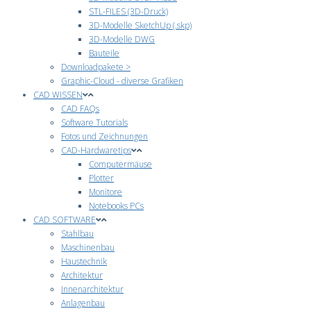
STL-FILES (3D-Druck)
3D-Modelle SketchUp (.skp)
3D-Modelle DWG
Bauteile
Downloadpakete >
Graphic-Cloud - diverse Grafiken
CAD WISSEN
CAD FAQs
Software Tutorials
Fotos und Zeichnungen
CAD-Hardwaretips
Computermäuse
Plotter
Monitore
Notebooks PCs
CAD SOFTWARE
Stahlbau
Maschinenbau
Haustechnik
Architektur
Innenarchitektur
Anlagenbau