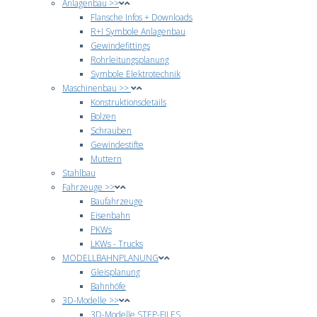
Anlagenbau >>
Flansche Infos + Downloads
R+I Symbole Anlagenbau
Gewindefittings
Rohrleitungsplanung
Symbole Elektrotechnik
Maschinenbau >>
Konstruktionsdetails
Bolzen
Schrauben
Gewindestifte
Muttern
Stahlbau
Fahrzeuge >>
Baufahrzeuge
Eisenbahn
PKWs
LKWs - Trucks
MODELLBAHNPLANUNG
Gleisplanung
Bahnhöfe
3D-Modelle >>
3D-Modelle STEP-FILES