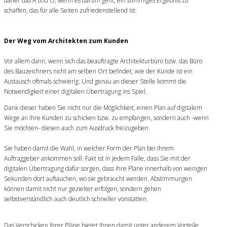
daher das A und O, wenn es darum geht, ein stimmiges Ergebnis zu
schaffen, das für alle Seiten zufriedenstellend ist.
Der Weg vom Architekten zum Kunden
Vor allem dann, wenn sich das beauftragte Architekturbüro bzw. das Büro
des Bauzeichners nicht am selben Ort befindet, wie der Kunde ist ein
Austausch oftmals schwierig. Und genau an dieser Stelle kommt die
Notwendigkeit einer digitalen Übertragung ins Spiel.
Dank dieser haben Sie nicht nur die Möglichkeit, einen Plan auf digitalem
Wege an Ihre Kunden zu schicken bzw. zu empfangen, sondern auch -wenn
Sie möchten- diesen auch zum Ausdruck freizugeben.
Sie haben damit die Wahl, in welcher Form der Plan bei Ihrem
Auftraggeber ankommen soll. Fakt ist in jedem Falle, dass Sie mit der
digitalen Übertragung dafür sorgen, dass Ihre Pläne innerhalb von wenigen
Sekunden dort auftauchen, wo sie gebraucht werden. Abstimmungen
können damit nicht nur gezielter erfolgen, sondern gehen
selbstverständlich auch deutlich schneller vonstatten.
Das Verschicken Ihrer Pläne bietet Ihnen damit unter anderem Vorteile,