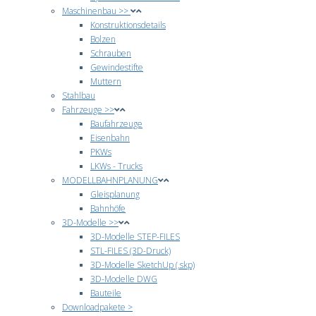
Maschinenbau >>
Konstruktionsdetails
Bolzen
Schrauben
Gewindestifte
Muttern
Stahlbau
Fahrzeuge >>
Baufahrzeuge
Eisenbahn
PKWs
LKWs - Trucks
MODELLBAHNPLANUNG
Gleisplanung
Bahnhöfe
3D-Modelle >>
3D-Modelle STEP-FILES
STL-FILES (3D-Druck)
3D-Modelle SketchUp (.skp)
3D-Modelle DWG
Bauteile
Downloadpakete >