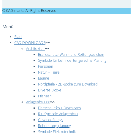
© CAD-markt. All Rights Reserved.
Menü
Start
CAD DOWNLOADS
Architektur
Brandschutz- Warn- und Rettungszeichen
Symbole für behindertengerechte Planung
Personen
Natur + Tiere
Bäume
Nordpfeile - 2D-Böcke zum Download
Diverse Blöcke
Pflanzen
Anlagenbau >>
Flansche Infos + Downloads
R+I Symbole Anlagenbau
Gewindefittings
Rohrleitungsplanung
Symbole Elektrotechnik