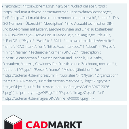
{ "@context": "https://schema.org", "@type": "CollectionPage", "@id":
"https://cad-markt.de/cad-normen/normen-uebersicht#collectionpage",
"url": "https://cad-markt.de/cad-normen/normen-uebersicht", "name": "DIN
ISO Normen – Übersicht", "description": "Eine Auswahl technischer DIN-
und ISO-Normen mit Bildern, Beschreibungen und Links zu kostenlosen
CAD-Downloads (2D-Blöcke und 3D-Modelle).", "inLanguage": "de-DE",
"isPartOf": { "@type": "WebSite", "@id": "https://cad-markt.de/#website",
"name": "CAD-markt", "url": "https://cad-markt.de/" }, "about": { "@type":
"Thing", "name": "Technische Normen (DIN/ISO)", "description":
"Konstruktionsnormen für Maschinenbau und Technik, u. a. Stifte,
Schrauben, Muttern, Gewindestifte, Freistiche und Zeichnungsnormen." },
"author": { "@type": "Person", "name": "Michael Jähnichen", "url":
"https://cad-markt.de/impressum" }, "publisher": { "@type": "Organization",
"name": "CAD-markt", "url": "https://cad-markt.de/", "logo": { "@type":
"ImageObject", "url": "https://cad-markt.de/images/CADMARKT-2026-
2.png" } }, "primaryImageOfPage": { "@type": "ImageObject", "url":
"https://cad-markt.de/images/DIN/Banner-3/00007.png" } }