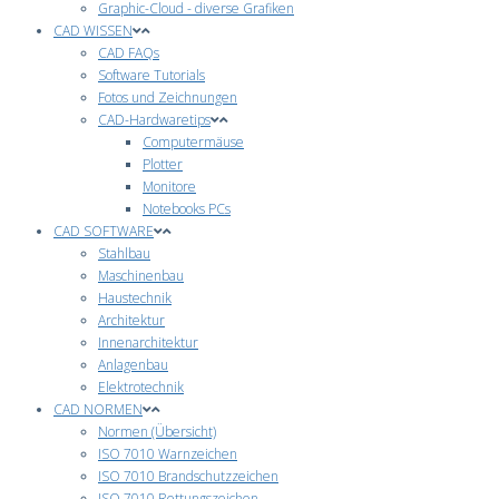
Graphic-Cloud - diverse Grafiken
CAD WISSEN
CAD FAQs
Software Tutorials
Fotos und Zeichnungen
CAD-Hardwaretips
Computermäuse
Plotter
Monitore
Notebooks PCs
CAD SOFTWARE
Stahlbau
Maschinenbau
Haustechnik
Architektur
Innenarchitektur
Anlagenbau
Elektrotechnik
CAD NORMEN
Normen (Übersicht)
ISO 7010 Warnzeichen
ISO 7010 Brandschutzzeichen
ISO 7010 Rettungszeichen