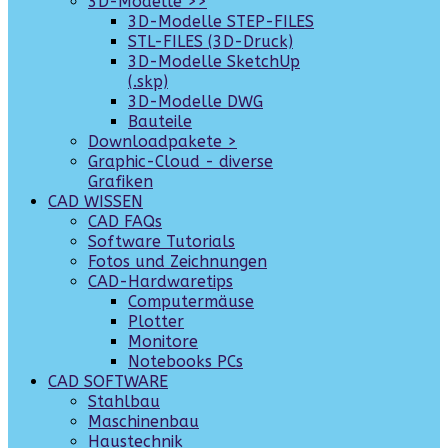
3D-Modelle >>
3D-Modelle STEP-FILES
STL-FILES (3D-Druck)
3D-Modelle SketchUp
(.skp)
3D-Modelle DWG
Bauteile
Downloadpakete >
Graphic-Cloud - diverse
Grafiken
CAD WISSEN
CAD FAQs
Software Tutorials
Fotos und Zeichnungen
CAD-Hardwaretips
Computermäuse
Plotter
Monitore
Notebooks PCs
CAD SOFTWARE
Stahlbau
Maschinenbau
Haustechnik