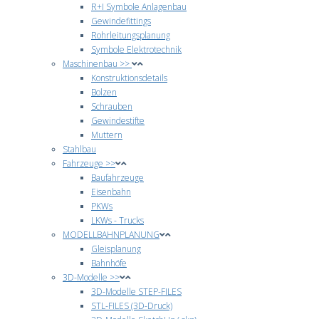
R+I Symbole Anlagenbau
Gewindefittings
Rohrleitungsplanung
Symbole Elektrotechnik
Maschinenbau >>
Konstruktionsdetails
Bolzen
Schrauben
Gewindestifte
Muttern
Stahlbau
Fahrzeuge >>
Baufahrzeuge
Eisenbahn
PKWs
LKWs - Trucks
MODELLBAHNPLANUNG
Gleisplanung
Bahnhöfe
3D-Modelle >>
3D-Modelle STEP-FILES
STL-FILES (3D-Druck)