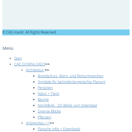
© CAD-markt. All Rights Reserved.
Menü
Start
CAD DOWNLOADS
Architektur
Brandschutz- Warn- und Rettungszeichen
Symbole für behindertengerechte Planung
Personen
Natur + Tiere
Bäume
Nordpfeile - 2D-Böcke zum Download
Diverse Blöcke
Pflanzen
Anlagenbau >>
Flansche Infos + Downloads