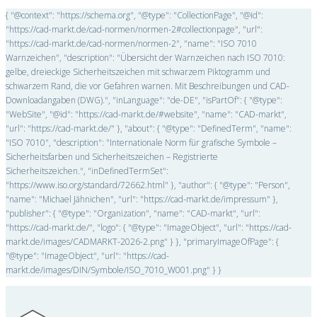
{ "@context": "https://schema.org", "@type": "CollectionPage", "@id":
"https://cad-markt.de/cad-normen/normen-2#collectionpage", "url":
"https://cad-markt.de/cad-normen/normen-2", "name": "ISO 7010
Warnzeichen", "description": "Übersicht der Warnzeichen nach ISO 7010:
gelbe, dreieckige Sicherheitszeichen mit schwarzem Piktogramm und
schwarzem Rand, die vor Gefahren warnen. Mit Beschreibungen und CAD-
Downloadangaben (DWG).", "inLanguage": "de-DE", "isPartOf": { "@type":
"WebSite", "@id": "https://cad-markt.de/#website", "name": "CAD-markt",
"url": "https://cad-markt.de/" }, "about": { "@type": "DefinedTerm", "name":
"ISO 7010", "description": "Internationale Norm für grafische Symbole –
Sicherheitsfarben und Sicherheitszeichen – Registrierte
Sicherheitszeichen.", "inDefinedTermSet":
"https://www.iso.org/standard/72662.html" }, "author": { "@type": "Person",
"name": "Michael Jähnichen", "url": "https://cad-markt.de/impressum" },
"publisher": { "@type": "Organization", "name": "CAD-markt", "url":
"https://cad-markt.de/", "logo": { "@type": "ImageObject", "url": "https://cad-
markt.de/images/CADMARKT-2026-2.png" } }, "primaryImageOfPage": {
"@type": "ImageObject", "url": "https://cad-
markt.de/images/DIN/Symbole/ISO_7010_W001.png" } }