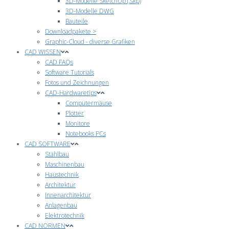
3D-Modelle SketchUp (.skp)
3D-Modelle DWG
Bauteile
Downloadpakete >
Graphic-Cloud - diverse Grafiken
CAD WISSEN
CAD FAQs
Software Tutorials
Fotos und Zeichnungen
CAD-Hardwaretips
Computermäuse
Plotter
Monitore
Notebooks PCs
CAD SOFTWARE
Stahlbau
Maschinenbau
Haustechnik
Architektur
Innenarchitektur
Anlagenbau
Elektrotechnik
CAD NORMEN