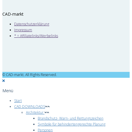
CAD-markt
Datenschutzerklärung
Impressum
* = Affiliatelinks/Werbelinks
© CAD-markt. All Rights Reserved.
Menü
Start
CAD DOWNLOADS
Architektur
Brandschutz- Warn- und Rettungszeichen
Symbole für behindertengerechte Planung
Personen