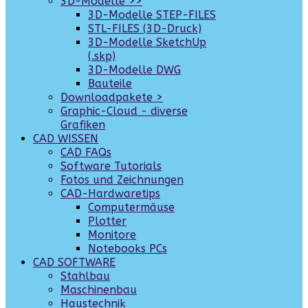
3D-Modelle >>
3D-Modelle STEP-FILES
STL-FILES (3D-Druck)
3D-Modelle SketchUp
(.skp)
3D-Modelle DWG
Bauteile
Downloadpakete >
Graphic-Cloud - diverse
Grafiken
CAD WISSEN
CAD FAQs
Software Tutorials
Fotos und Zeichnungen
CAD-Hardwaretips
Computermäuse
Plotter
Monitore
Notebooks PCs
CAD SOFTWARE
Stahlbau
Maschinenbau
Haustechnik