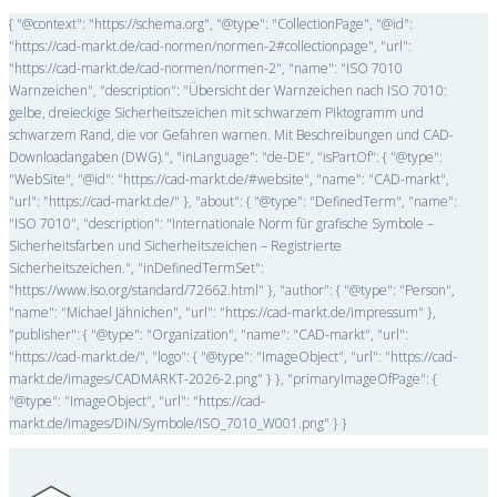
{ "@context": "https://schema.org", "@type": "CollectionPage", "@id":
"https://cad-markt.de/cad-normen/normen-2#collectionpage", "url":
"https://cad-markt.de/cad-normen/normen-2", "name": "ISO 7010
Warnzeichen", "description": "Übersicht der Warnzeichen nach ISO 7010:
gelbe, dreieckige Sicherheitszeichen mit schwarzem Piktogramm und
schwarzem Rand, die vor Gefahren warnen. Mit Beschreibungen und CAD-
Downloadangaben (DWG).", "inLanguage": "de-DE", "isPartOf": { "@type":
"WebSite", "@id": "https://cad-markt.de/#website", "name": "CAD-markt",
"url": "https://cad-markt.de/" }, "about": { "@type": "DefinedTerm", "name":
"ISO 7010", "description": "Internationale Norm für grafische Symbole –
Sicherheitsfarben und Sicherheitszeichen – Registrierte
Sicherheitszeichen.", "inDefinedTermSet":
"https://www.iso.org/standard/72662.html" }, "author": { "@type": "Person",
"name": "Michael Jähnichen", "url": "https://cad-markt.de/impressum" },
"publisher": { "@type": "Organization", "name": "CAD-markt", "url":
"https://cad-markt.de/", "logo": { "@type": "ImageObject", "url": "https://cad-
markt.de/images/CADMARKT-2026-2.png" } }, "primaryImageOfPage": {
"@type": "ImageObject", "url": "https://cad-
markt.de/images/DIN/Symbole/ISO_7010_W001.png" } }