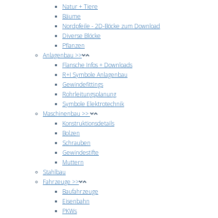
Natur + Tiere
Bäume
Nordpfeile - 2D-Böcke zum Download
Diverse Blöcke
Pflanzen
Anlagenbau >>
Flansche Infos + Downloads
R+I Symbole Anlagenbau
Gewindefittings
Rohrleitungsplanung
Symbole Elektrotechnik
Maschinenbau >>
Konstruktionsdetails
Bolzen
Schrauben
Gewindestifte
Muttern
Stahlbau
Fahrzeuge >>
Baufahrzeuge
Eisenbahn
PKWs