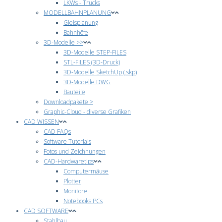
LKWs - Trucks
MODELLBAHNPLANUNG
Gleisplanung
Bahnhöfe
3D-Modelle >>
3D-Modelle STEP-FILES
STL-FILES (3D-Druck)
3D-Modelle SketchUp (.skp)
3D-Modelle DWG
Bauteile
Downloadpakete >
Graphic-Cloud - diverse Grafiken
CAD WISSEN
CAD FAQs
Software Tutorials
Fotos und Zeichnungen
CAD-Hardwaretips
Computermäuse
Plotter
Monitore
Notebooks PCs
CAD SOFTWARE
Stahlbau