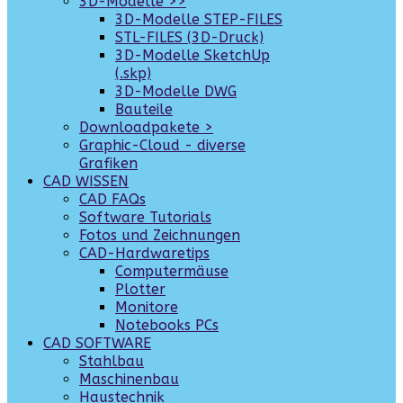
3D-Modelle >>
3D-Modelle STEP-FILES
STL-FILES (3D-Druck)
3D-Modelle SketchUp
(.skp)
3D-Modelle DWG
Bauteile
Downloadpakete >
Graphic-Cloud - diverse
Grafiken
CAD WISSEN
CAD FAQs
Software Tutorials
Fotos und Zeichnungen
CAD-Hardwaretips
Computermäuse
Plotter
Monitore
Notebooks PCs
CAD SOFTWARE
Stahlbau
Maschinenbau
Haustechnik