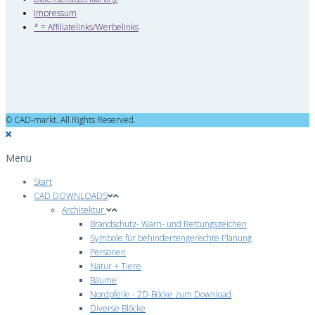
Impressum
* = Affiliatelinks/Werbelinks
© CAD-markt. All Rights Reserved.
Menü
Start
CAD DOWNLOADS
Architektur
Brandschutz- Warn- und Rettungszeichen
Symbole für behindertengerechte Planung
Personen
Natur + Tiere
Bäume
Nordpfeile - 2D-Böcke zum Download
Diverse Blöcke