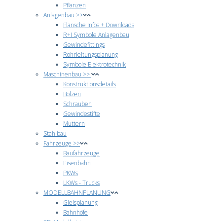
Pflanzen
Anlagenbau >>
Flansche Infos + Downloads
R+I Symbole Anlagenbau
Gewindefittings
Rohrleitungsplanung
Symbole Elektrotechnik
Maschinenbau >>
Konstruktionsdetails
Bolzen
Schrauben
Gewindestifte
Muttern
Stahlbau
Fahrzeuge >>
Baufahrzeuge
Eisenbahn
PKWs
LKWs - Trucks
MODELLBAHNPLANUNG
Gleisplanung
Bahnhöfe