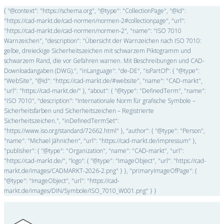
{ "@context": "https://schema.org", "@type": "CollectionPage", "@id":
"https://cad-markt.de/cad-normen/normen-2#collectionpage", "url":
"https://cad-markt.de/cad-normen/normen-2", "name": "ISO 7010
Warnzeichen", "description": "Übersicht der Warnzeichen nach ISO 7010:
gelbe, dreieckige Sicherheitszeichen mit schwarzem Piktogramm und
schwarzem Rand, die vor Gefahren warnen. Mit Beschreibungen und CAD-
Downloadangaben (DWG).", "inLanguage": "de-DE", "isPartOf": { "@type":
"WebSite", "@id": "https://cad-markt.de/#website", "name": "CAD-markt",
"url": "https://cad-markt.de/" }, "about": { "@type": "DefinedTerm", "name":
"ISO 7010", "description": "Internationale Norm für grafische Symbole –
Sicherheitsfarben und Sicherheitszeichen – Registrierte
Sicherheitszeichen.", "inDefinedTermSet":
"https://www.iso.org/standard/72662.html" }, "author": { "@type": "Person",
"name": "Michael Jähnichen", "url": "https://cad-markt.de/impressum" },
"publisher": { "@type": "Organization", "name": "CAD-markt", "url":
"https://cad-markt.de/", "logo": { "@type": "ImageObject", "url": "https://cad-
markt.de/images/CADMARKT-2026-2.png" } }, "primaryImageOfPage": {
"@type": "ImageObject", "url": "https://cad-
markt.de/images/DIN/Symbole/ISO_7010_W001.png" } }