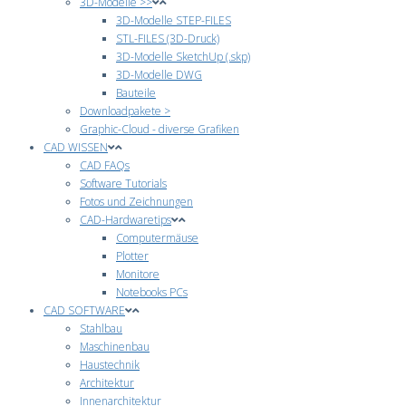
3D-Modelle >>
3D-Modelle STEP-FILES
STL-FILES (3D-Druck)
3D-Modelle SketchUp (.skp)
3D-Modelle DWG
Bauteile
Downloadpakete >
Graphic-Cloud - diverse Grafiken
CAD WISSEN
CAD FAQs
Software Tutorials
Fotos und Zeichnungen
CAD-Hardwaretips
Computermäuse
Plotter
Monitore
Notebooks PCs
CAD SOFTWARE
Stahlbau
Maschinenbau
Haustechnik
Architektur
Innenarchitektur