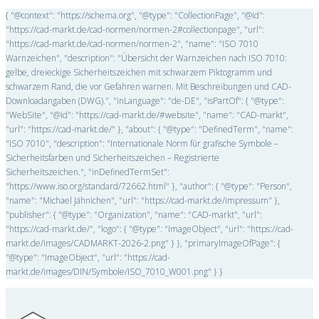
{ "@context": "https://schema.org", "@type": "CollectionPage", "@id":
"https://cad-markt.de/cad-normen/normen-2#collectionpage", "url":
"https://cad-markt.de/cad-normen/normen-2", "name": "ISO 7010
Warnzeichen", "description": "Übersicht der Warnzeichen nach ISO 7010:
gelbe, dreieckige Sicherheitszeichen mit schwarzem Piktogramm und
schwarzem Rand, die vor Gefahren warnen. Mit Beschreibungen und CAD-
Downloadangaben (DWG).", "inLanguage": "de-DE", "isPartOf": { "@type":
"WebSite", "@id": "https://cad-markt.de/#website", "name": "CAD-markt",
"url": "https://cad-markt.de/" }, "about": { "@type": "DefinedTerm", "name":
"ISO 7010", "description": "Internationale Norm für grafische Symbole –
Sicherheitsfarben und Sicherheitszeichen – Registrierte
Sicherheitszeichen.", "inDefinedTermSet":
"https://www.iso.org/standard/72662.html" }, "author": { "@type": "Person",
"name": "Michael Jähnichen", "url": "https://cad-markt.de/impressum" },
"publisher": { "@type": "Organization", "name": "CAD-markt", "url":
"https://cad-markt.de/", "logo": { "@type": "ImageObject", "url": "https://cad-
markt.de/images/CADMARKT-2026-2.png" } }, "primaryImageOfPage": {
"@type": "ImageObject", "url": "https://cad-
markt.de/images/DIN/Symbole/ISO_7010_W001.png" } }