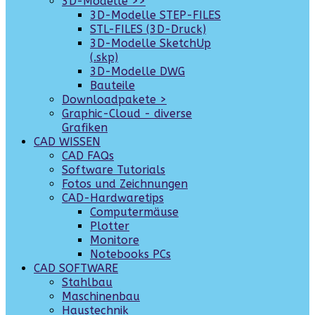
3D-Modelle >>
3D-Modelle STEP-FILES
STL-FILES (3D-Druck)
3D-Modelle SketchUp
(.skp)
3D-Modelle DWG
Bauteile
Downloadpakete >
Graphic-Cloud - diverse
Grafiken
CAD WISSEN
CAD FAQs
Software Tutorials
Fotos und Zeichnungen
CAD-Hardwaretips
Computermäuse
Plotter
Monitore
Notebooks PCs
CAD SOFTWARE
Stahlbau
Maschinenbau
Haustechnik