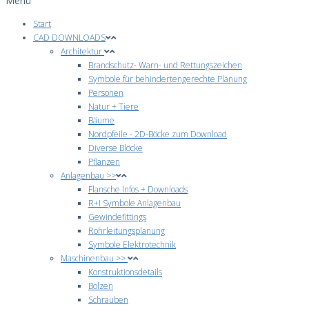
Menü
Start
CAD DOWNLOADS
Architektur
Brandschutz- Warn- und Rettungszeichen
Symbole für behindertengerechte Planung
Personen
Natur + Tiere
Bäume
Nordpfeile - 2D-Böcke zum Download
Diverse Blöcke
Pflanzen
Anlagenbau >>
Flansche Infos + Downloads
R+I Symbole Anlagenbau
Gewindefittings
Rohrleitungsplanung
Symbole Elektrotechnik
Maschinenbau >>
Konstruktionsdetails
Bolzen
Schrauben