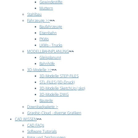
Gewindestifte
Muttern
Stahlbau
Fahrzeuge >>
Baufahrzeuge
Eisenbahn
PKWs
LKWs - Trucks
MODELLBAHNPLANUNG
Gleisplanung
Bahnhöfe
3D-Modelle >>
3D-Modelle STEP-FILES
STL-FILES (3D-Druck)
3D-Modelle SketchUp (.skp)
3D-Modelle DWG
Bauteile
Downloadpakete >
Graphic-Cloud - diverse Grafiken
CAD WISSEN
CAD FAQs
Software Tutorials
Fotos und Zeichnungen