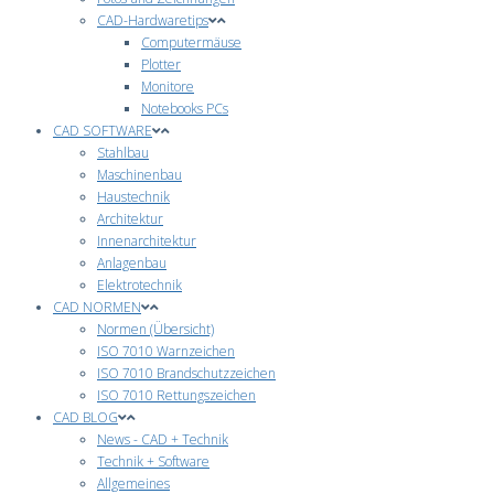
CAD-Hardwaretips
Computermäuse
Plotter
Monitore
Notebooks PCs
CAD SOFTWARE
Stahlbau
Maschinenbau
Haustechnik
Architektur
Innenarchitektur
Anlagenbau
Elektrotechnik
CAD NORMEN
Normen (Übersicht)
ISO 7010 Warnzeichen
ISO 7010 Brandschutzzeichen
ISO 7010 Rettungszeichen
CAD BLOG
News - CAD + Technik
Technik + Software
Allgemeines