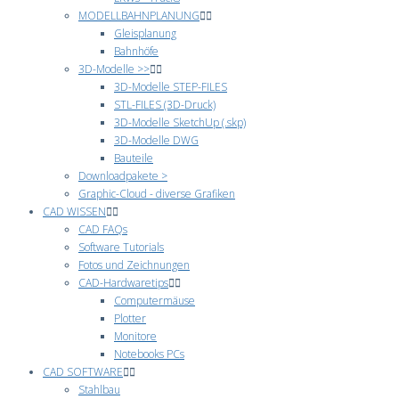
MODELLBAHNPLANUNG
Gleisplanung
Bahnhöfe
3D-Modelle >>
3D-Modelle STEP-FILES
STL-FILES (3D-Druck)
3D-Modelle SketchUp (.skp)
3D-Modelle DWG
Bauteile
Downloadpakete >
Graphic-Cloud - diverse Grafiken
CAD WISSEN
CAD FAQs
Software Tutorials
Fotos und Zeichnungen
CAD-Hardwaretips
Computermäuse
Plotter
Monitore
Notebooks PCs
CAD SOFTWARE
Stahlbau