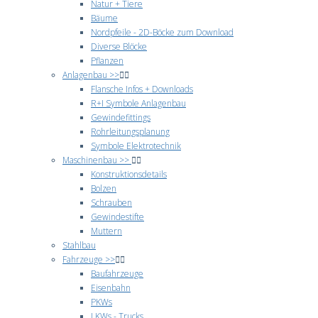
Natur + Tiere
Bäume
Nordpfeile - 2D-Böcke zum Download
Diverse Blöcke
Pflanzen
Anlagenbau >>
Flansche Infos + Downloads
R+I Symbole Anlagenbau
Gewindefittings
Rohrleitungsplanung
Symbole Elektrotechnik
Maschinenbau >>
Konstruktionsdetails
Bolzen
Schrauben
Gewindestifte
Muttern
Stahlbau
Fahrzeuge >>
Baufahrzeuge
Eisenbahn
PKWs
LKWs - Trucks