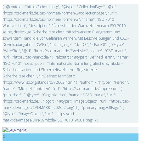
{ "@context": "https://schema.org", "@type": "CollectionPage", "@id":
"https://cad-markt.de/cad-normen/normen-2#collectionpage", "url":
"https://cad-markt.de/cad-normen/normen-2", "name": "ISO 7010
Warnzeichen", "description": "Übersicht der Warnzeichen nach ISO 7010:
gelbe, dreieckige Sicherheitszeichen mit schwarzem Piktogramm und
schwarzem Rand, die vor Gefahren warnen. Mit Beschreibungen und CAD-
Downloadangaben (DWG).", "inLanguage": "de-DE", "isPartOf": { "@type":
"WebSite", "@id": "https://cad-markt.de/#website", "name": "CAD-markt",
"url": "https://cad-markt.de/" }, "about": { "@type": "DefinedTerm", "name":
"ISO 7010", "description": "Internationale Norm für grafische Symbole –
Sicherheitsfarben und Sicherheitszeichen – Registrierte
Sicherheitszeichen.", "inDefinedTermSet":
"https://www.iso.org/standard/72662.html" }, "author": { "@type": "Person",
"name": "Michael Jähnichen", "url": "https://cad-markt.de/impressum" },
"publisher": { "@type": "Organization", "name": "CAD-markt", "url":
"https://cad-markt.de/", "logo": { "@type": "ImageObject", "url": "https://cad-
markt.de/images/CADMARKT-2026-2.png" } }, "primaryImageOfPage": {
"@type": "ImageObject", "url": "https://cad-
markt.de/images/DIN/Symbole/ISO_7010_W001.png" } }