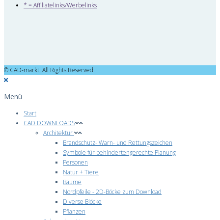
* = Affiliatelinks/Werbelinks
© CAD-markt. All Rights Reserved.
Menü
Start
CAD DOWNLOADS
Architektur
Brandschutz- Warn- und Rettungszeichen
Symbole für behindertengerechte Planung
Personen
Natur + Tiere
Bäume
Nordpfeile - 2D-Böcke zum Download
Diverse Blöcke
Pflanzen