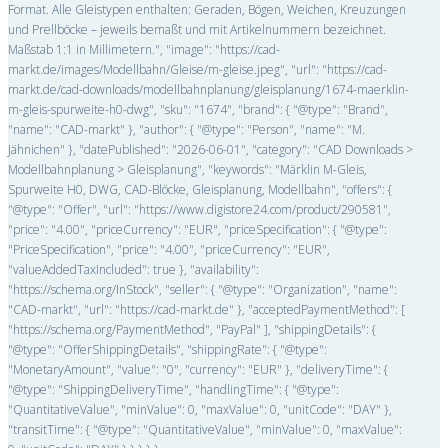
Format. Alle Gleistypen enthalten: Geraden, Bögen, Weichen, Kreuzungen
und Prellböcke – jeweils bemaßt und mit Artikelnummern bezeichnet.
Maßstab 1:1 in Millimetern.", "image": "https://cad-
markt.de/images/Modellbahn/Gleise/m-gleise.jpeg", "url": "https://cad-
markt.de/cad-downloads/modellbahnplanung/gleisplanung/1674-maerklin-
m-gleis-spurweite-h0-dwg", "sku": "1674", "brand": { "@type": "Brand",
"name": "CAD-markt" }, "author": { "@type": "Person", "name": "M.
Jähnichen" }, "datePublished": "2026-06-01", "category": "CAD Downloads >
Modellbahnplanung > Gleisplanung", "keywords": "Märklin M-Gleis,
Spurweite H0, DWG, CAD-Blöcke, Gleisplanung, Modellbahn", "offers": {
"@type": "Offer", "url": "https://www.digistore24.com/product/290581",
"price": "4.00", "priceCurrency": "EUR", "priceSpecification": { "@type":
"PriceSpecification", "price": "4.00", "priceCurrency": "EUR",
"valueAddedTaxIncluded": true }, "availability":
"https://schema.org/InStock", "seller": { "@type": "Organization", "name":
"CAD-markt", "url": "https://cad-markt.de" }, "acceptedPaymentMethod": [
"https://schema.org/PaymentMethod", "PayPal" ], "shippingDetails": {
"@type": "OfferShippingDetails", "shippingRate": { "@type":
"MonetaryAmount", "value": "0", "currency": "EUR" }, "deliveryTime": {
"@type": "ShippingDeliveryTime", "handlingTime": { "@type":
"QuantitativeValue", "minValue": 0, "maxValue": 0, "unitCode": "DAY" },
"transitTime": { "@type": "QuantitativeValue", "minValue": 0, "maxValue":