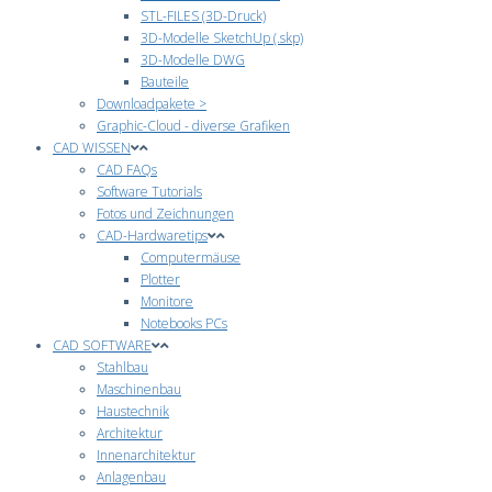
STL-FILES (3D-Druck)
3D-Modelle SketchUp (.skp)
3D-Modelle DWG
Bauteile
Downloadpakete >
Graphic-Cloud - diverse Grafiken
CAD WISSEN
CAD FAQs
Software Tutorials
Fotos und Zeichnungen
CAD-Hardwaretips
Computermäuse
Plotter
Monitore
Notebooks PCs
CAD SOFTWARE
Stahlbau
Maschinenbau
Haustechnik
Architektur
Innenarchitektur
Anlagenbau