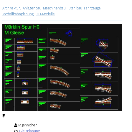
Architektur
.
Anlagenbau
Maschinenbau
.
Stahlbau
Fahrzeuge
Modellbahnplanung
.
3D-Modelle
M.Jähnichen
Gleisplanung