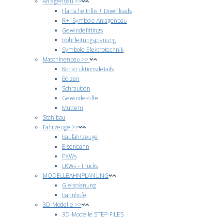
Anlagenbau >>
Flansche Infos + Downloads
R+I Symbole Anlagenbau
Gewindefittings
Rohrleitungsplanung
Symbole Elektrotechnik
Maschinenbau >>
Konstruktionsdetails
Bolzen
Schrauben
Gewindestifte
Muttern
Stahlbau
Fahrzeuge >>
Baufahrzeuge
Eisenbahn
PKWs
LKWs - Trucks
MODELLBAHNPLANUNG
Gleisplanung
Bahnhöfe
3D-Modelle >>
3D-Modelle STEP-FILES