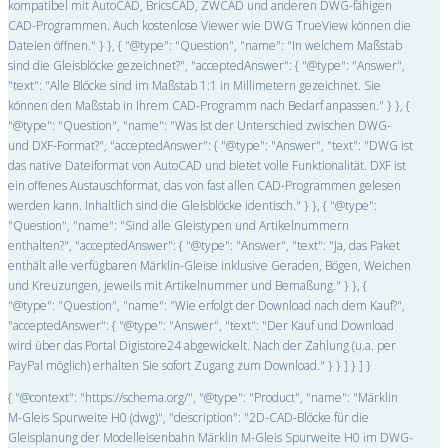
kompatibel mit AutoCAD, BricsCAD, ZWCAD und anderen DWG-fähigen
CAD-Programmen. Auch kostenlose Viewer wie DWG TrueView können die
Dateien öffnen." } }, { "@type": "Question", "name": "In welchem Maßstab
sind die Gleisblöcke gezeichnet?", "acceptedAnswer": { "@type": "Answer",
"text": "Alle Blöcke sind im Maßstab 1:1 in Millimetern gezeichnet. Sie
können den Maßstab in Ihrem CAD-Programm nach Bedarf anpassen." } }, {
"@type": "Question", "name": "Was ist der Unterschied zwischen DWG-
und DXF-Format?", "acceptedAnswer": { "@type": "Answer", "text": "DWG ist
das native Dateiformat von AutoCAD und bietet volle Funktionalität. DXF ist
ein offenes Austauschformat, das von fast allen CAD-Programmen gelesen
werden kann. Inhaltlich sind die Gleisblöcke identisch." } }, { "@type":
"Question", "name": "Sind alle Gleistypen und Artikelnummern
enthalten?", "acceptedAnswer": { "@type": "Answer", "text": "Ja, das Paket
enthält alle verfügbaren Märklin-Gleise inklusive Geraden, Bögen, Weichen
und Kreuzungen, jeweils mit Artikelnummer und Bemaßung." } }, {
"@type": "Question", "name": "Wie erfolgt der Download nach dem Kauf?",
"acceptedAnswer": { "@type": "Answer", "text": "Der Kauf und Download
wird über das Portal Digistore24 abgewickelt. Nach der Zahlung (u.a. per
PayPal möglich) erhalten Sie sofort Zugang zum Download." } } ] } ] }
{ "@context": "https://schema.org/", "@type": "Product", "name": "Märklin
M-Gleis Spurweite H0 (dwg)", "description": "2D-CAD-Blöcke für die
Gleisplanung der Modelleisenbahn Märklin M-Gleis Spurweite H0 im DWG-