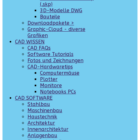
(.skp)
3D-Modelle DWG
Bauteile
Downloadpakete >
Graphic-Cloud - diverse
Grafiken
CAD WISSEN
CAD FAQs
Software Tutorials
Fotos und Zeichnungen
CAD-Hardwaretips
Computermäuse
Plotter
Monitore
Notebooks PCs
CAD SOFTWARE
Stahlbau
Maschinenbau
Haustechnik
Architektur
Innenarchitektur
Anlagenbau