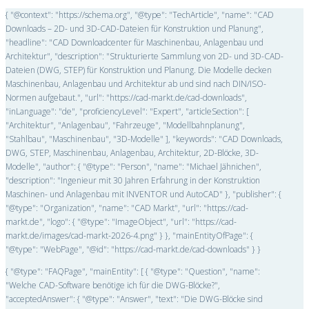
{ "@context": "https://schema.org", "@type": "TechArticle", "name": "CAD
Downloads – 2D- und 3D-CAD-Dateien für Konstruktion und Planung",
"headline": "CAD Downloadcenter für Maschinenbau, Anlagenbau und
Architektur", "description": "Strukturierte Sammlung von 2D- und 3D-CAD-
Dateien (DWG, STEP) für Konstruktion und Planung. Die Modelle decken
Maschinenbau, Anlagenbau und Architektur ab und sind nach DIN/ISO-
Normen aufgebaut.", "url": "https://cad-markt.de/cad-downloads",
"inLanguage": "de", "proficiencyLevel": "Expert", "articleSection": [
"Architektur", "Anlagenbau", "Fahrzeuge", "Modellbahnplanung",
"Stahlbau", "Maschinenbau", "3D-Modelle" ], "keywords": "CAD Downloads,
DWG, STEP, Maschinenbau, Anlagenbau, Architektur, 2D-Blöcke, 3D-
Modelle", "author": { "@type": "Person", "name": "Michael Jähnichen",
"description": "Ingenieur mit 30 Jahren Erfahrung in der Konstruktion
Maschinen- und Anlagenbau mit INVENTOR und AutoCAD" }, "publisher": {
"@type": "Organization", "name": "CAD Markt", "url": "https://cad-
markt.de", "logo": { "@type": "ImageObject", "url": "https://cad-
markt.de/images/cad-markt-2026-4.png" } }, "mainEntityOfPage": {
"@type": "WebPage", "@id": "https://cad-markt.de/cad-downloads" } }
{ "@type": "FAQPage", "mainEntity": [ { "@type": "Question", "name":
"Welche CAD-Software benötige ich für die DWG-Blöcke?",
"acceptedAnswer": { "@type": "Answer", "text": "Die DWG-Blöcke sind