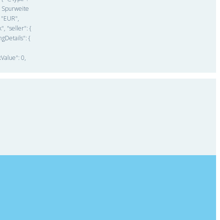
, Spurweite
: "EUR",
, "seller": {
gDetails": {
,
Value": 0,