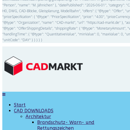
"Person", "name": "M. Jähnichen" }, "datePublished": "2026-06-01", "category":
H0, DWG, CAD-Blöcke, Gleisplanung, Modellbahn", "offers": { "@type": "Offer", "ur
"priceSpecification": { "@type": "PriceSpecification", "price": "4.00", "priceCurrenc
"@type": "Organization", "name": "CAD-markt", "url": "https://cad-markt.de" }, "
"@type": "OfferShippingDetails", "shippingRate": { "@type": "MonetaryAmount", "v
"handlingTime": { "@type": "QuantitativeValue", "minValue": 0, "maxValue": 0, "un
"unitCode": "DAY" } } } } }
Start
CAD DOWNLOADS
Architektur
Brandschutz- Warn- und
Rettungszeichen