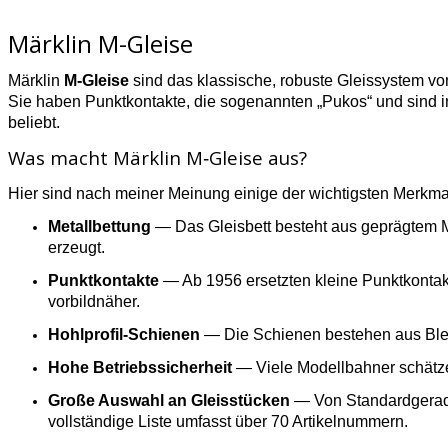
Märklin M-Gleise
Märklin
M‑Gleise
sind das klassische, robuste Gleissystem vo
Sie haben Punktkontakte, die sogenannten „Pukos“ und sind in d
beliebt.
Was macht Märklin M‑Gleise aus?
Hier sind nach meiner Meinung einige der wichtigsten Merkma
Metallbettung
— Das Gleisbett besteht aus geprägtem Me
erzeugt.
Punktkontakte
— Ab 1956 ersetzten kleine Punktkontakt
vorbildnäher.
Hohlprofil-Schienen
— Die Schienen bestehen aus Blechp
Hohe Betriebssicherheit
— Viele Modellbahner schätze
Große Auswahl an Gleisstücken
— Von Standardgerade
vollständige Liste umfasst über 70 Artikelnummern.