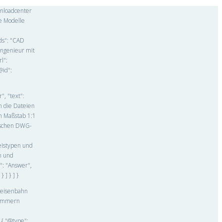
wnloadcenter
e Modelle
rds": "CAD
Ingenieur mit
l":
@id":
, "text":
 die Dateien
im Maßstab 1:1
wischen DWG-
leistypen und
n und
": "Answer",
 ] } ] }
lleisenbahn
nummern
 { "@type":