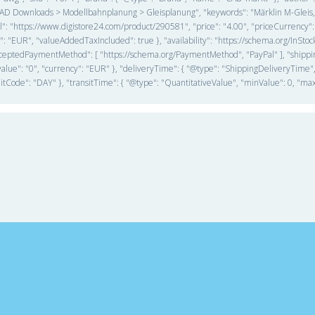
 "CAD Downloads > Modellbahnplanung > Gleisplanung", "keywords": "Märklin M-Gleis
l": "https://www.digistore24.com/product/290581", "price": "4.00", "priceCurrency"
y": "EUR", "valueAddedTaxIncluded": true }, "availability": "https://schema.org/InStock"
acceptedPaymentMethod": [ "https://schema.org/PaymentMethod", "PayPal" ], "shippin
alue": "0", "currency": "EUR" }, "deliveryTime": { "@type": "ShippingDeliveryTime"
itCode": "DAY" }, "transitTime": { "@type": "QuantitativeValue", "minValue": 0, "max