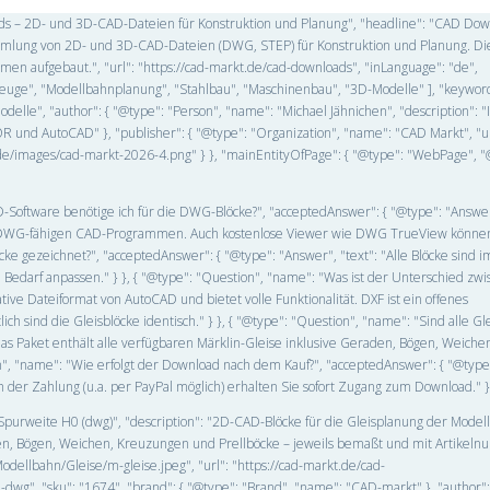
oads – 2D- und 3D-CAD-Dateien für Konstruktion und Planung", "headline": "CAD Do
Sammlung von 2D- und 3D-CAD-Dateien (DWG, STEP) für Konstruktion und Planung. Di
n aufgebaut.", "url": "https://cad-markt.de/cad-downloads", "inLanguage": "de",
ahrzeuge", "Modellbahnplanung", "Stahlbau", "Maschinenbau", "3D-Modelle" ], "keywo
lle", "author": { "@type": "Person", "name": "Michael Jähnichen", "description": "
 und AutoCAD" }, "publisher": { "@type": "Organization", "name": "CAD Markt", "ur
kt.de/images/cad-markt-2026-4.png" } }, "mainEntityOfPage": { "@type": "WebPage", "
-Software benötige ich für die DWG-Blöcke?", "acceptedAnswer": { "@type": "Answer"
DWG-fähigen CAD-Programmen. Auch kostenlose Viewer wie DWG TrueView können
cke gezeichnet?", "acceptedAnswer": { "@type": "Answer", "text": "Alle Blöcke sind 
edarf anpassen." } }, { "@type": "Question", "name": "Was ist der Unterschied z
ive Dateiformat von AutoCAD und bietet volle Funktionalität. DXF ist ein offenes
h sind die Gleisblöcke identisch." } }, { "@type": "Question", "name": "Sind alle G
das Paket enthält alle verfügbaren Märklin-Gleise inklusive Geraden, Bögen, Weiche
", "name": "Wie erfolgt der Download nach dem Kauf?", "acceptedAnswer": { "@type
der Zahlung (u.a. per PayPal möglich) erhalten Sie sofort Zugang zum Download." } }
s Spurweite H0 (dwg)", "description": "2D-CAD-Blöcke für die Gleisplanung der Mode
en, Bögen, Weichen, Kreuzungen und Prellböcke – jeweils bemaßt und mit Artikel
odellbahn/Gleise/m-gleise.jpeg", "url": "https://cad-markt.de/cad-
g", "sku": "1674", "brand": { "@type": "Brand", "name": "CAD-markt" }, "author":