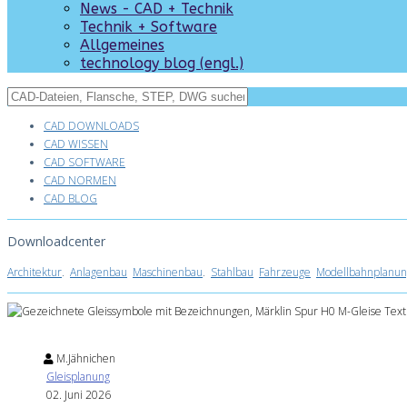
News - CAD + Technik
Technik + Software
Allgemeines
technology blog (engl.)
CAD DOWNLOADS
CAD WISSEN
CAD SOFTWARE
CAD NORMEN
CAD BLOG
Downloadcenter
Architektur
.
Anlagenbau
Maschinenbau
.
Stahlbau
Fahrzeuge
Modellbahnplanun
M.Jähnichen
Gleisplanung
02. Juni 2026