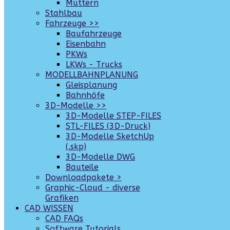
Muttern
Stahlbau
Fahrzeuge >>
Baufahrzeuge
Eisenbahn
PKWs
LKWs - Trucks
MODELLBAHNPLANUNG
Gleisplanung
Bahnhöfe
3D-Modelle >>
3D-Modelle STEP-FILES
STL-FILES (3D-Druck)
3D-Modelle SketchUp
(.skp)
3D-Modelle DWG
Bauteile
Downloadpakete >
Graphic-Cloud - diverse
Grafiken
CAD WISSEN
CAD FAQs
Software Tutorials