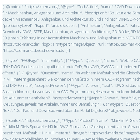
{ "@context": "https://schema.org", "@type": "TechArticle", "name": "CAD Downl
für Maschinenbau, Anlagenbau und Architektur", "description": "Strukturierte 
decken Maschinenbau, Anlagenbau und Architektur ab und sind nach DIN/ISO-Norme
"proficiencyLevel": "Expert", "articleSection": [ "Architektur", "Anlagenbau", "F
Downloads, DWG, STEP, Maschinenbau, Anlagenbau, Architektur, 2D-Blöcke, 3D-Mode
30 Jahren Erfahrung in der Konstruktion Maschinen- und Anlagenbau mit INVENTOR
"https://cad-markt.de", "logo": { "@type": "ImageObject", "url": "https://cad-mar
"https://cad-markt.de/cad-downloads" } }
{ "@type": "FAQPage", "mainEntity": [ { "@type": "Question", "name": "Welche CAD
"Die DWG-Blöcke sind kompatibel mit AutoCAD, BricsCAD, ZWCAD und anderen 
öffnen." } }, { "@type": "Question", "name": "In welchem Maßstab sind die Gleisblö
in Millimetern gezeichnet. Sie können den Maßstab in Ihrem CAD-Programm nach B
und DXF-Format?", "acceptedAnswer": { "@type": "Answer", "text": "DWG ist das nat
Austauschformat, das von fast allen CAD-Programmen gelesen werden kann. Inhaltlic
Artikelnummern enthalten?", "acceptedAnswer": { "@type": "Answer", "text": "Ja, 
Kreuzungen, jeweils mit Artikelnummer und Bemaßung." } }, { "@type": "Question
"text": "Der Kauf und Download wird über das Portal Digistore24 abgewickelt. Nach 
{ "@context": "https://schema.org/", "@type": "Product", "name": "Märklin M-Glei
Märklin M-Gleis Spurweite H0 im DWG-Format. Alle Gleistypen enthalten: Gerad
bezeichnet. Maßstab 1:1 in Millimetern.", "image": "https://cad-markt.de/images/M
downloads/modellbahnplanung/gleisplanung/1674-maerklin-m-gleis-spurweite-h0-dw