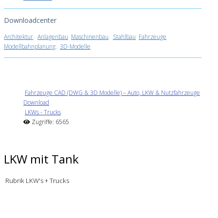
Downloadcenter
Architektur
.
Anlagenbau
Maschinenbau
.
Stahlbau
Fahrzeuge
Modellbahnplanung
.
3D-Modelle
Fahrzeuge CAD (DWG & 3D Modelle) – Auto, LKW & Nutzfahrzeuge
Download
LKWs - Trucks
Zugriffe: 6565
LKW mit Tank
Rubrik LKW's + Trucks