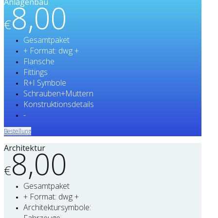
Anlagenbau
8,00
€
Gesamtpaket
+ Format: dwg +
Flansche
Fittings
R+I Symbole
Schrauben+Muttern
Konstruktionsdetails
-
Bestellung
Architektur
8,00
€
Gesamtpaket
+ Format: dwg +
Architektursymbole:
Fahrzeuge