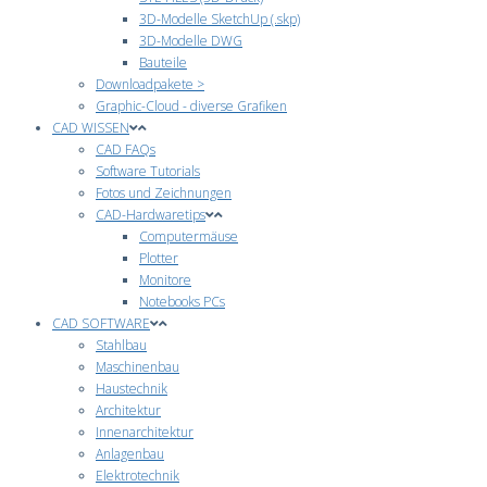
3D-Modelle SketchUp (.skp)
3D-Modelle DWG
Bauteile
Downloadpakete >
Graphic-Cloud - diverse Grafiken
CAD WISSEN
CAD FAQs
Software Tutorials
Fotos und Zeichnungen
CAD-Hardwaretips
Computermäuse
Plotter
Monitore
Notebooks PCs
CAD SOFTWARE
Stahlbau
Maschinenbau
Haustechnik
Architektur
Innenarchitektur
Anlagenbau
Elektrotechnik