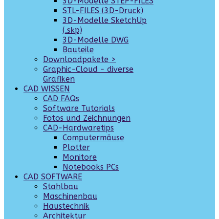
3D-Modelle STEP-FILES
STL-FILES (3D-Druck)
3D-Modelle SketchUp
(.skp)
3D-Modelle DWG
Bauteile
Downloadpakete >
Graphic-Cloud - diverse
Grafiken
CAD WISSEN
CAD FAQs
Software Tutorials
Fotos und Zeichnungen
CAD-Hardwaretips
Computermäuse
Plotter
Monitore
Notebooks PCs
CAD SOFTWARE
Stahlbau
Maschinenbau
Haustechnik
Architektur