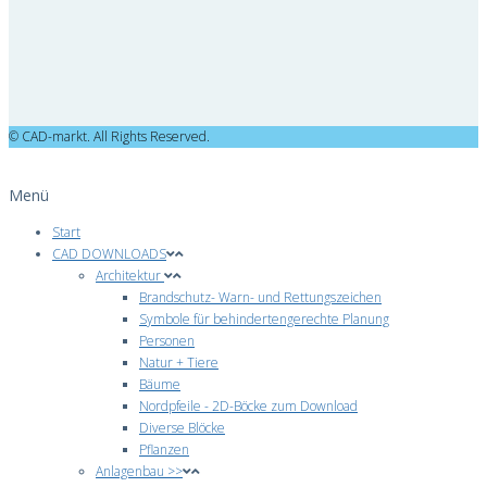
© CAD-markt. All Rights Reserved.
Menü
Start
CAD DOWNLOADS
Architektur
Brandschutz- Warn- und Rettungszeichen
Symbole für behindertengerechte Planung
Personen
Natur + Tiere
Bäume
Nordpfeile - 2D-Böcke zum Download
Diverse Blöcke
Pflanzen
Anlagenbau >>