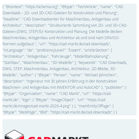
{ "@context": "https://schema.org", "@type": "TechArticle", "name": "CAD
Downloads – 2D- und 3D-CAD-Dateien für Konstruktion und Planung",
"headline": "CAD Downloadcenter für Maschinenbau, Anlagenbau und
Architektur", "description": "Strukturierte Sammlung von 2D- und 3D-CAD-
Dateien (DWG, STEP) für Konstruktion und Planung. Die Modelle decken
Maschinenbau, Anlagenbau und Architektur ab und sind nach DIN/ISO-
Normen aufgebaut.", "url": "https://cad-markt.de/cad-downloads",
"inLanguage": "de", "proficiencyLevel": "Expert", "articleSection": [
"Architektur", "Anlagenbau", "Fahrzeuge", "Modellbahnplanung",
"Stahlbau", "Maschinenbau", "3D-Modelle" ], "keywords": "CAD Downloads,
DWG, STEP, Maschinenbau, Anlagenbau, Architektur, 2D-Blöcke, 3D-
Modelle", "author": { "@type": "Person", "name": "Michael Jähnichen",
"description": "Ingenieur mit 30 Jahren Erfahrung in der Konstruktion
Maschinen- und Anlagenbau mit INVENTOR und AutoCAD" }, "publisher": {
"@type": "Organization", "name": "CAD Markt", "url": "https://cad-
markt.de", "logo": { "@type": "ImageObject", "url": "https://cad-
markt.de/images/cad-markt-2026-4.png" } }, "mainEntityOfPage": {
"@type": "WebPage", "@id": "https://cad-markt.de/cad-downloads" } }