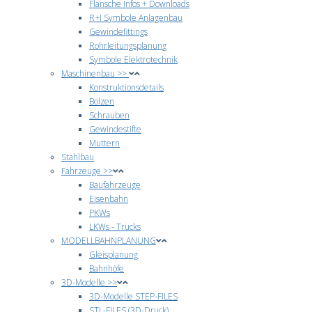
Flansche Infos + Downloads
R+I Symbole Anlagenbau
Gewindefittings
Rohrleitungsplanung
Symbole Elektrotechnik
Maschinenbau >>
Konstruktionsdetails
Bolzen
Schrauben
Gewindestifte
Muttern
Stahlbau
Fahrzeuge >>
Baufahrzeuge
Eisenbahn
PKWs
LKWs - Trucks
MODELLBAHNPLANUNG
Gleisplanung
Bahnhöfe
3D-Modelle >>
3D-Modelle STEP-FILES
STL-FILES (3D-Druck)