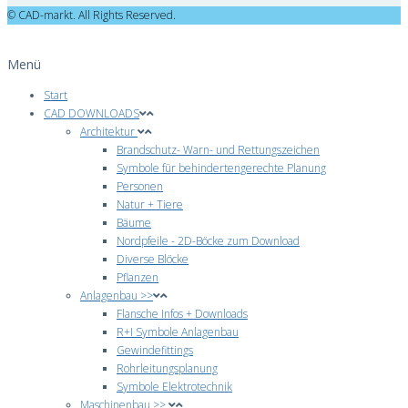
© CAD-markt. All Rights Reserved.
Menü
Start
CAD DOWNLOADS
Architektur
Brandschutz- Warn- und Rettungszeichen
Symbole für behindertengerechte Planung
Personen
Natur + Tiere
Bäume
Nordpfeile - 2D-Böcke zum Download
Diverse Blöcke
Pflanzen
Anlagenbau >>
Flansche Infos + Downloads
R+I Symbole Anlagenbau
Gewindefittings
Rohrleitungsplanung
Symbole Elektrotechnik
Maschinenbau >>