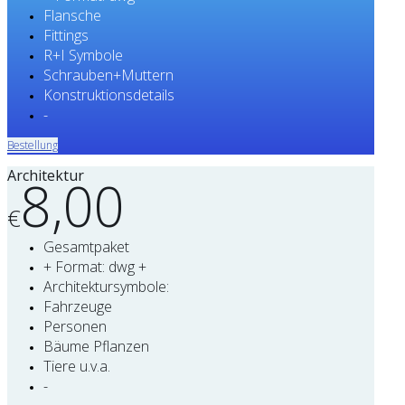
Flansche
Fittings
R+I Symbole
Schrauben+Muttern
Konstruktionsdetails
-
Bestellung
Architektur
8,00
€
Gesamtpaket
+ Format: dwg +
Architektursymbole:
Fahrzeuge
Personen
Bäume Pflanzen
Tiere u.v.a.
-