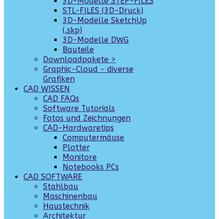
3D-Modelle STEP-FILES
STL-FILES (3D-Druck)
3D-Modelle SketchUp
(.skp)
3D-Modelle DWG
Bauteile
Downloadpakete >
Graphic-Cloud - diverse
Grafiken
CAD WISSEN
CAD FAQs
Software Tutorials
Fotos und Zeichnungen
CAD-Hardwaretips
Computermäuse
Plotter
Monitore
Notebooks PCs
CAD SOFTWARE
Stahlbau
Maschinenbau
Haustechnik
Architektur