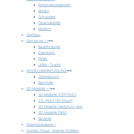
Konstruktionsdetails
Bolzen
Schrauben
Gewindestifte
Muttern
Stahlbau
Fahrzeuge >>
Baufahrzeuge
Eisenbahn
PKWs
LKWs - Trucks
MODELLBAHNPLANUNG
Gleisplanung
Bahnhöfe
3D-Modelle >>
3D-Modelle STEP-FILES
STL-FILES (3D-Druck)
3D-Modelle SketchUp (.skp)
3D-Modelle DWG
Bauteile
Downloadpakete >
Graphic-Cloud - diverse Grafiken