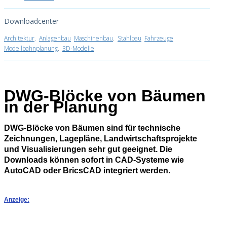
Downloadcenter
Architektur
.
Anlagenbau
Maschinenbau
.
Stahlbau
Fahrzeuge
Modellbahnplanung
.
3D-Modelle
DWG-Blöcke von Bäumen
in der Planung
DWG‑Blöcke von Bäumen sind für technische
Zeichnungen, Lagepläne, Landwirtschaftsprojekte
und Visualisierungen sehr gut geeignet. Die
Downloads können sofort in CAD‑Systeme wie
AutoCAD oder BricsCAD integriert werden.
Anzeige: