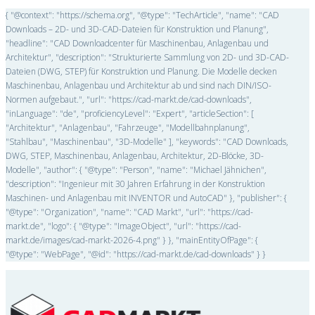
{ "@context": "https://schema.org", "@type": "TechArticle", "name": "CAD
Downloads – 2D- und 3D-CAD-Dateien für Konstruktion und Planung",
"headline": "CAD Downloadcenter für Maschinenbau, Anlagenbau und
Architektur", "description": "Strukturierte Sammlung von 2D- und 3D-CAD-
Dateien (DWG, STEP) für Konstruktion und Planung. Die Modelle decken
Maschinenbau, Anlagenbau und Architektur ab und sind nach DIN/ISO-
Normen aufgebaut.", "url": "https://cad-markt.de/cad-downloads",
"inLanguage": "de", "proficiencyLevel": "Expert", "articleSection": [
"Architektur", "Anlagenbau", "Fahrzeuge", "Modellbahnplanung",
"Stahlbau", "Maschinenbau", "3D-Modelle" ], "keywords": "CAD Downloads,
DWG, STEP, Maschinenbau, Anlagenbau, Architektur, 2D-Blöcke, 3D-
Modelle", "author": { "@type": "Person", "name": "Michael Jähnichen",
"description": "Ingenieur mit 30 Jahren Erfahrung in der Konstruktion
Maschinen- und Anlagenbau mit INVENTOR und AutoCAD" }, "publisher": {
"@type": "Organization", "name": "CAD Markt", "url": "https://cad-
markt.de", "logo": { "@type": "ImageObject", "url": "https://cad-
markt.de/images/cad-markt-2026-4.png" } }, "mainEntityOfPage": {
"@type": "WebPage", "@id": "https://cad-markt.de/cad-downloads" } }