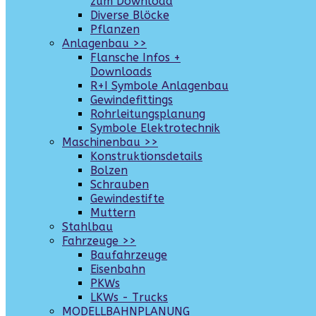
zum Download
Diverse Blöcke
Pflanzen
Anlagenbau >>
Flansche Infos +
Downloads
R+I Symbole Anlagenbau
Gewindefittings
Rohrleitungsplanung
Symbole Elektrotechnik
Maschinenbau >>
Konstruktionsdetails
Bolzen
Schrauben
Gewindestifte
Muttern
Stahlbau
Fahrzeuge >>
Baufahrzeuge
Eisenbahn
PKWs
LKWs - Trucks
MODELLBAHNPLANUNG