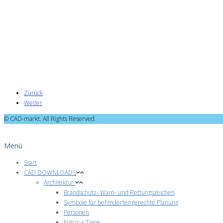
Zurück
Weiter
© CAD-markt. All Rights Reserved.
Menü
Start
CAD DOWNLOADS
Architektur
Brandschutz- Warn- und Rettungszeichen
Symbole für behindertengerechte Planung
Personen
Natur + Tiere