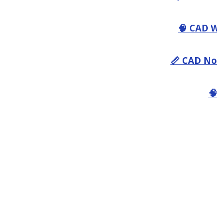
🧠 CAD 
📏 CAD N
