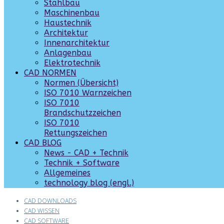
Stahlbau
Maschinenbau
Haustechnik
Architektur
Innenarchitektur
Anlagenbau
Elektrotechnik
CAD NORMEN
Normen (Übersicht)
ISO 7010 Warnzeichen
ISO 7010
Brandschutzzeichen
ISO 7010
Rettungszeichen
CAD BLOG
News - CAD + Technik
Technik + Software
Allgemeines
technology blog (engl.)
CAD DOWNLOADS
CAD WISSEN
CAD SOFTWARE