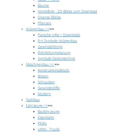
Bäume
Nordpfeile - 2D-Böcke zum Download
Diverse Blöcke
Pflanzen
Anlagenbau >>
Flansche Infos + Downloads
R+I Symbole Anlagenbau
Gewindefittings
Rohrleitungsplanung
Symbole Elektrotechnik
Maschinenbau >>
Konstruktionsdetails
Bolzen
Schrauben
Gewindestifte
Muttern
Stahlbau
Fahrzeuge >>
Baufahrzeuge
Eisenbahn
PKWs
LKWs - Trucks