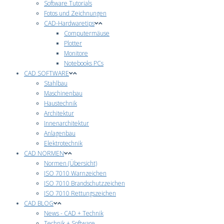
Software Tutorials
Fotos und Zeichnungen
CAD-Hardwaretips
Computermäuse
Plotter
Monitore
Notebooks PCs
CAD SOFTWARE
Stahlbau
Maschinenbau
Haustechnik
Architektur
Innenarchitektur
Anlagenbau
Elektrotechnik
CAD NORMEN
Normen (Übersicht)
ISO 7010 Warnzeichen
ISO 7010 Brandschutzzeichen
ISO 7010 Rettungszeichen
CAD BLOG
News - CAD + Technik
Technik + Software