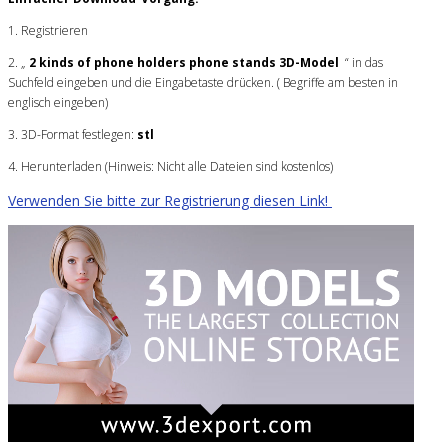
1. Registrieren
2. „
2 kinds of phone holders phone stands 3D-Model
“ in das
Suchfeld eingeben und die Eingabetaste drücken. ( Begriffe am besten in
englisch eingeben)
3. 3D-Format festlegen:
stl
4. Herunterladen (Hinweis: Nicht alle Dateien sind kostenlos)
Verwenden Sie bitte zur Registrierung diesen Link!