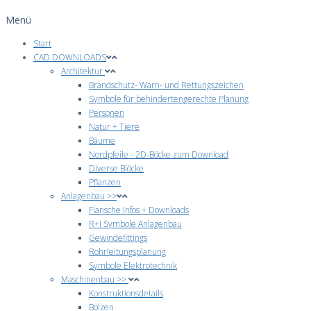
Menü
Start
CAD DOWNLOADS
Architektur
Brandschutz- Warn- und Rettungszeichen
Symbole für behindertengerechte Planung
Personen
Natur + Tiere
Bäume
Nordpfeile - 2D-Böcke zum Download
Diverse Blöcke
Pflanzen
Anlagenbau >>
Flansche Infos + Downloads
R+I Symbole Anlagenbau
Gewindefittings
Rohrleitungsplanung
Symbole Elektrotechnik
Maschinenbau >>
Konstruktionsdetails
Bolzen