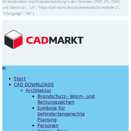
für Konstruktion und Produktentwicklung in den Formaten STEP, STL, DWG
und SketchUp.", "url": "https://cad-markt.de/cad-downloads/3d-modelle-2",
"inLanguage": "de" }
Start
CAD DOWNLOADS
Architektur
Brandschutz- Warn- und
Rettungszeichen
Symbole für
behindertengerechte
Planung
Personen