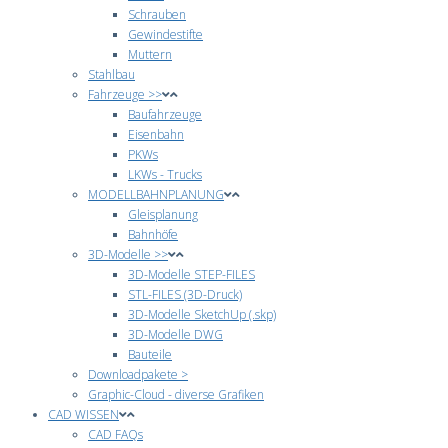
Schrauben
Gewindestifte
Muttern
Stahlbau
Fahrzeuge >>
Baufahrzeuge
Eisenbahn
PKWs
LKWs - Trucks
MODELLBAHNPLANUNG
Gleisplanung
Bahnhöfe
3D-Modelle >>
3D-Modelle STEP-FILES
STL-FILES (3D-Druck)
3D-Modelle SketchUp (.skp)
3D-Modelle DWG
Bauteile
Downloadpakete >
Graphic-Cloud - diverse Grafiken
CAD WISSEN
CAD FAQs