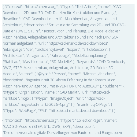
{ "@context": "https://schema.org", "@type": "TechArticle", "name": "CAD
Downloads – 2D- und 3D-CAD-Dateien für Konstruktion und Planung",
"headline": "CAD Downloadcenter für Maschinenbau, Anlagenbau und
Architektur", "description": "Strukturierte Sammlung von 2D- und 3D-CAD-
Dateien (DWG, STEP) für Konstruktion und Planung. Die Modelle decken
Maschinenbau, Anlagenbau und Architektur ab und sind nach DIN/ISO-
Normen aufgebaut.", "url": "https://cad-markt.de/cad-downloads",
"inLanguage": "de", "proficiencyLevel": "Expert", "articleSection": [
"Architektur", "Anlagenbau", "Fahrzeuge", "Modellbahnplanung",
"Stahlbau", "Maschinenbau", "3D-Modelle" ], "keywords": "CAD Downloads,
DWG, STEP, Maschinenbau, Anlagenbau, Architektur, 2D-Blöcke, 3D-
Modelle", "author": { "@type": "Person", "name": "Michael Jähnichen",
"description": "Ingenieur mit 30 Jahren Erfahrung in der Konstruktion
Maschinen- und Anlagenbau mit INVENTOR und AutoCAD" }, "publisher": {
"@type": "Organization", "name": "CAD Markt", "url": "https://cad-
markt.de", "logo": { "@type": "ImageObject", "url": "https://cad-
markt.de/images/cad-markt-2026-4.png" } }, "mainEntityOfPage": {
"@type": "WebPage", "@id": "https://cad-markt.de/cad-downloads" } }
{ "@context": "https://schema.org", "@type": "CollectionPage", "name":
"CAD 3D-Modelle (STEP, STL, DWG, SKP)", "description":
"Dreidimensionale digitale Darstellungen von Bauteilen und Baugruppen