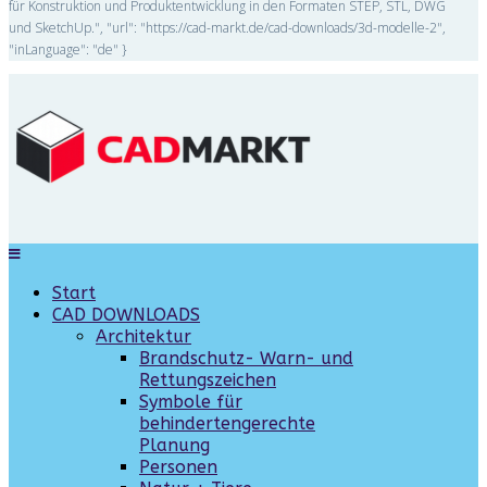
für Konstruktion und Produktentwicklung in den Formaten STEP, STL, DWG
und SketchUp.", "url": "https://cad-markt.de/cad-downloads/3d-modelle-2",
"inLanguage": "de" }
Start
CAD DOWNLOADS
Architektur
Brandschutz- Warn- und
Rettungszeichen
Symbole für
behindertengerechte
Planung
Personen