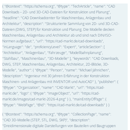
{ "@context": "https://schema.org", "@type": "TechArticle", "name": "CAD
Downloads – 2D- und 3D-CAD-Dateien für Konstruktion und Planung",
"headline": "CAD Downloadcenter für Maschinenbau, Anlagenbau und
Architektur", "description": "Strukturierte Sammlung von 2D- und 3D-CAD-
Dateien (DWG, STEP) für Konstruktion und Planung. Die Modelle decken
Maschinenbau, Anlagenbau und Architektur ab und sind nach DIN/ISO-
Normen aufgebaut.", "url": "https://cad-markt.de/cad-downloads",
"inLanguage": "de", "proficiencyLevel": "Expert", "articleSection": [
"Architektur", "Anlagenbau", "Fahrzeuge", "Modellbahnplanung",
"Stahlbau", "Maschinenbau", "3D-Modelle" ], "keywords": "CAD Downloads,
DWG, STEP, Maschinenbau, Anlagenbau, Architektur, 2D-Blöcke, 3D-
Modelle", "author": { "@type": "Person", "name": "Michael Jähnichen",
"description": "Ingenieur mit 30 Jahren Erfahrung in der Konstruktion
Maschinen- und Anlagenbau mit INVENTOR und AutoCAD" }, "publisher": {
"@type": "Organization", "name": "CAD Markt", "url": "https://cad-
markt.de", "logo": { "@type": "ImageObject", "url": "https://cad-
markt.de/images/cad-markt-2026-4.png" } }, "mainEntityOfPage": {
"@type": "WebPage", "@id": "https://cad-markt.de/cad-downloads" } }
{ "@context": "https://schema.org", "@type": "CollectionPage", "name":
"CAD 3D-Modelle (STEP, STL, DWG, SKP)", "description":
"Dreidimensionale digitale Darstellungen von Bauteilen und Baugruppen