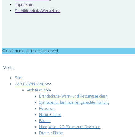
Impressum
* = Affiliatelinks/Werbelinks
© CAD-markt. All Rights Reserved.
Menü
Start
CAD DOWNLOADS
Architektur
Brandschutz- Warn- und Rettungszeichen
Symbole für behindertengerechte Planung
Personen
Natur + Tiere
Bäume
Nordpfeile - 2D-Böcke zum Download
Diverse Blöcke