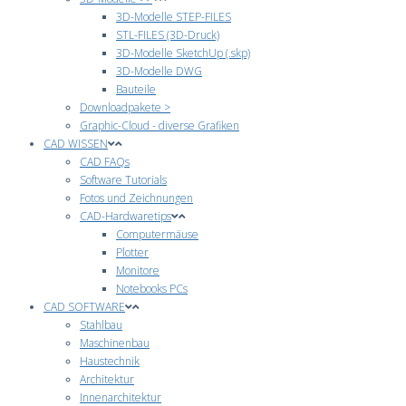
3D-Modelle STEP-FILES
STL-FILES (3D-Druck)
3D-Modelle SketchUp (.skp)
3D-Modelle DWG
Bauteile
Downloadpakete >
Graphic-Cloud - diverse Grafiken
CAD WISSEN
CAD FAQs
Software Tutorials
Fotos und Zeichnungen
CAD-Hardwaretips
Computermäuse
Plotter
Monitore
Notebooks PCs
CAD SOFTWARE
Stahlbau
Maschinenbau
Haustechnik
Architektur
Innenarchitektur