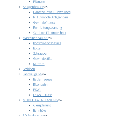
Pflanzen
Anlagenbau >>
Flansche Infos + Downloads
R+I Symbole Anlagenbau
Gewindefittings
Rohrleitungsplanung
Symbole Elektrotechnik
Maschinenbau >>
Konstruktionsdetails
Bolzen
Schrauben
Gewindestifte
Muttern
Stahlbau
Fahrzeuge >>
Baufahrzeuge
Eisenbahn
PKWs
LKWs - Trucks
MODELLBAHNPLANUNG
Gleisplanung
Bahnhöfe
3D-Modelle >>