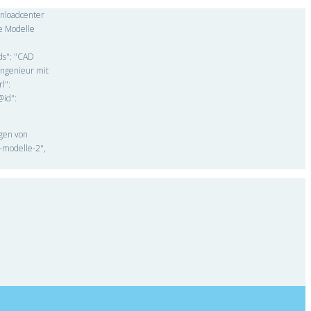
wnloadcenter
e Modelle
rds": "CAD
Ingenieur mit
l":
@id":
ngen von
-modelle-2",