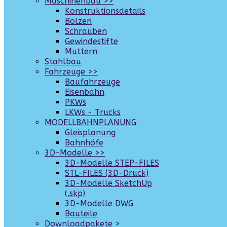
Maschinenbau >>
Konstruktionsdetails
Bolzen
Schrauben
Gewindestifte
Muttern
Stahlbau
Fahrzeuge >>
Baufahrzeuge
Eisenbahn
PKWs
LKWs - Trucks
MODELLBAHNPLANUNG
Gleisplanung
Bahnhöfe
3D-Modelle >>
3D-Modelle STEP-FILES
STL-FILES (3D-Druck)
3D-Modelle SketchUp
(.skp)
3D-Modelle DWG
Bauteile
Downloadpakete >