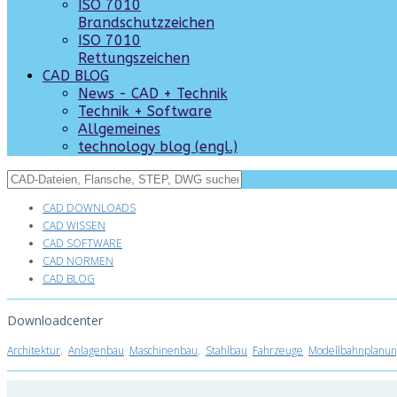
ISO 7010
Brandschutzzeichen
ISO 7010
Rettungszeichen
CAD BLOG
News - CAD + Technik
Technik + Software
Allgemeines
technology blog (engl.)
CAD DOWNLOADS
CAD WISSEN
CAD SOFTWARE
CAD NORMEN
CAD BLOG
Downloadcenter
Architektur
.
Anlagenbau
Maschinenbau
.
Stahlbau
Fahrzeuge
Modellbahnplanun