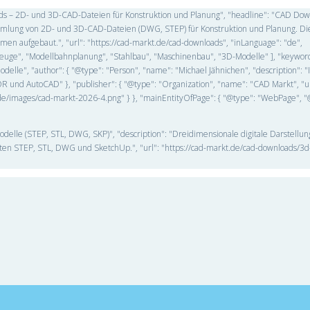
oads – 2D- und 3D-CAD-Dateien für Konstruktion und Planung", "headline": "CAD Do
Sammlung von 2D- und 3D-CAD-Dateien (DWG, STEP) für Konstruktion und Planung. Di
n aufgebaut.", "url": "https://cad-markt.de/cad-downloads", "inLanguage": "de",
ahrzeuge", "Modellbahnplanung", "Stahlbau", "Maschinenbau", "3D-Modelle" ], "keywo
lle", "author": { "@type": "Person", "name": "Michael Jähnichen", "description": "
 und AutoCAD" }, "publisher": { "@type": "Organization", "name": "CAD Markt", "ur
kt.de/images/cad-markt-2026-4.png" } }, "mainEntityOfPage": { "@type": "WebPage", "
odelle (STEP, STL, DWG, SKP)", "description": "Dreidimensionale digitale Darstellu
ten STEP, STL, DWG und SketchUp.", "url": "https://cad-markt.de/cad-downloads/3d