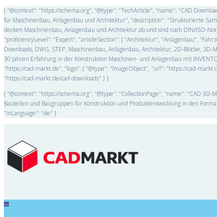
{ "@context": "https://schema.org", "@type": "TechArticle", "name": "CAD Downl
für Maschinenbau, Anlagenbau und Architektur", "description": "Strukturierte 
decken Maschinenbau, Anlagenbau und Architektur ab und sind nach DIN/ISO-Norme
"proficiencyLevel": "Expert", "articleSection": [ "Architektur", "Anlagenbau", "F
Downloads, DWG, STEP, Maschinenbau, Anlagenbau, Architektur, 2D-Blöcke, 3D-Mode
30 Jahren Erfahrung in der Konstruktion Maschinen- und Anlagenbau mit INVENTOR
"https://cad-markt.de", "logo": { "@type": "ImageObject", "url": "https://cad-mar
"https://cad-markt.de/cad-downloads" } }
{ "@context": "https://schema.org", "@type": "CollectionPage", "name": "CAD 3D-M
Bauteilen und Baugruppen für Konstruktion und Produktentwicklung in den Forma
"inLanguage": "de" }