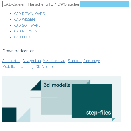
CAD DOWNLOADS
CAD WISSEN
CAD SOFTWARE
CAD NORMEN
CAD BLOG
Downloadcenter
Architektur
.
Anlagenbau
Maschinenbau
.
Stahlbau
Fahrzeuge
Modellbahnplanung
.
3D-Modelle