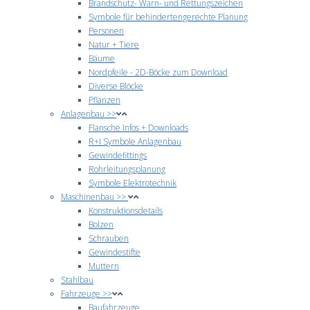
Brandschutz- Warn- und Rettungszeichen
Symbole für behindertengerechte Planung
Personen
Natur + Tiere
Bäume
Nordpfeile - 2D-Böcke zum Download
Diverse Blöcke
Pflanzen
Anlagenbau >>
Flansche Infos + Downloads
R+I Symbole Anlagenbau
Gewindefittings
Rohrleitungsplanung
Symbole Elektrotechnik
Maschinenbau >>
Konstruktionsdetails
Bolzen
Schrauben
Gewindestifte
Muttern
Stahlbau
Fahrzeuge >>
Baufahrzeuge