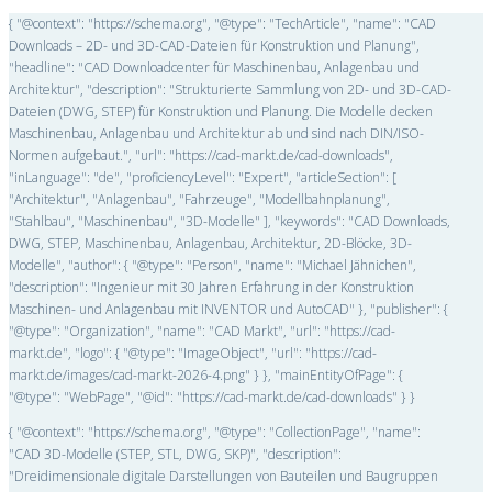
{ "@context": "https://schema.org", "@type": "TechArticle", "name": "CAD
Downloads – 2D- und 3D-CAD-Dateien für Konstruktion und Planung",
"headline": "CAD Downloadcenter für Maschinenbau, Anlagenbau und
Architektur", "description": "Strukturierte Sammlung von 2D- und 3D-CAD-
Dateien (DWG, STEP) für Konstruktion und Planung. Die Modelle decken
Maschinenbau, Anlagenbau und Architektur ab und sind nach DIN/ISO-
Normen aufgebaut.", "url": "https://cad-markt.de/cad-downloads",
"inLanguage": "de", "proficiencyLevel": "Expert", "articleSection": [
"Architektur", "Anlagenbau", "Fahrzeuge", "Modellbahnplanung",
"Stahlbau", "Maschinenbau", "3D-Modelle" ], "keywords": "CAD Downloads,
DWG, STEP, Maschinenbau, Anlagenbau, Architektur, 2D-Blöcke, 3D-
Modelle", "author": { "@type": "Person", "name": "Michael Jähnichen",
"description": "Ingenieur mit 30 Jahren Erfahrung in der Konstruktion
Maschinen- und Anlagenbau mit INVENTOR und AutoCAD" }, "publisher": {
"@type": "Organization", "name": "CAD Markt", "url": "https://cad-
markt.de", "logo": { "@type": "ImageObject", "url": "https://cad-
markt.de/images/cad-markt-2026-4.png" } }, "mainEntityOfPage": {
"@type": "WebPage", "@id": "https://cad-markt.de/cad-downloads" } }
{ "@context": "https://schema.org", "@type": "CollectionPage", "name":
"CAD 3D-Modelle (STEP, STL, DWG, SKP)", "description":
"Dreidimensionale digitale Darstellungen von Bauteilen und Baugruppen