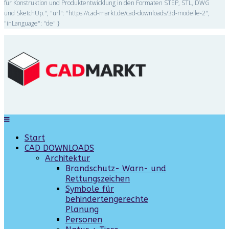
für Konstruktion und Produktentwicklung in den Formaten STEP, STL, DWG
und SketchUp.", "url": "https://cad-markt.de/cad-downloads/3d-modelle-2",
"inLanguage": "de" }
Start
CAD DOWNLOADS
Architektur
Brandschutz- Warn- und
Rettungszeichen
Symbole für
behindertengerechte
Planung
Personen