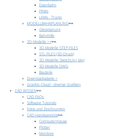
Eisenbahn
PKWs
LKWs - Trucks
MODELLBAHNPLANUNG
Gleisplanung
Bahnhöfe
3D-Modelle >>
3D-Modelle STEP-FILES
STL-FILES (3D-Druck)
3D-Modelle SketchUp (.skp)
3D-Modelle DWG
Bauteile
Downloadpakete >
Graphic-Cloud - diverse Grafiken
CAD WISSEN
CAD FAQs
Software Tutorials
Fotos und Zeichnungen
CAD-Hardwaretips
Computermäuse
Plotter
Monitore