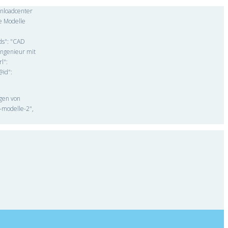
wnloadcenter
e Modelle
rds": "CAD
Ingenieur mit
l":
@id":
ngen von
-modelle-2",