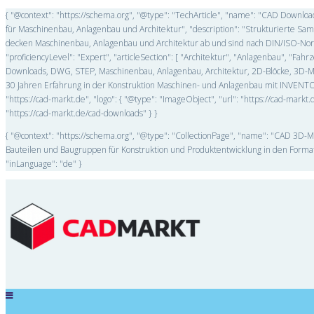
{ "@context": "https://schema.org", "@type": "TechArticle", "name": "CAD Downl
für Maschinenbau, Anlagenbau und Architektur", "description": "Strukturierte 
decken Maschinenbau, Anlagenbau und Architektur ab und sind nach DIN/ISO-Norme
"proficiencyLevel": "Expert", "articleSection": [ "Architektur", "Anlagenbau", "F
Downloads, DWG, STEP, Maschinenbau, Anlagenbau, Architektur, 2D-Blöcke, 3D-Mode
30 Jahren Erfahrung in der Konstruktion Maschinen- und Anlagenbau mit INVENTOR
"https://cad-markt.de", "logo": { "@type": "ImageObject", "url": "https://cad-mar
"https://cad-markt.de/cad-downloads" } }
{ "@context": "https://schema.org", "@type": "CollectionPage", "name": "CAD 3D-M
Bauteilen und Baugruppen für Konstruktion und Produktentwicklung in den Forma
"inLanguage": "de" }