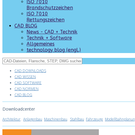
ISO 7010
Brandschutzzeichen
ISO 7010
Rettungszeichen
CAD BLOG
News - CAD + Technik
Technik + Software
Allgemeines
technology blog (engl.)
CAD DOWNLOADS
CAD WISSEN
CAD SOFTWARE
CAD NORMEN
CAD BLOG
Downloadcenter
Architektur
.
Anlagenbau
Maschinenbau
.
Stahlbau
Fahrzeuge
Modellbahnplanun