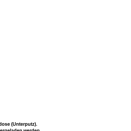
ose (Unterputz).
tergeladen werden.