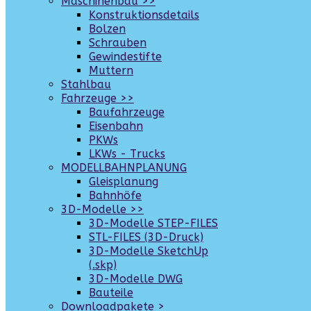
Maschinenbau >>
Konstruktionsdetails
Bolzen
Schrauben
Gewindestifte
Muttern
Stahlbau
Fahrzeuge >>
Baufahrzeuge
Eisenbahn
PKWs
LKWs - Trucks
MODELLBAHNPLANUNG
Gleisplanung
Bahnhöfe
3D-Modelle >>
3D-Modelle STEP-FILES
STL-FILES (3D-Druck)
3D-Modelle SketchUp
(.skp)
3D-Modelle DWG
Bauteile
Downloadpakete >