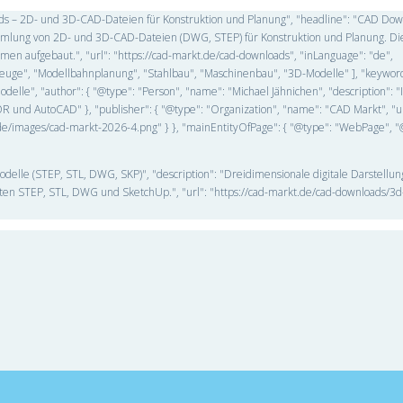
oads – 2D- und 3D-CAD-Dateien für Konstruktion und Planung", "headline": "CAD Do
Sammlung von 2D- und 3D-CAD-Dateien (DWG, STEP) für Konstruktion und Planung. Di
n aufgebaut.", "url": "https://cad-markt.de/cad-downloads", "inLanguage": "de",
ahrzeuge", "Modellbahnplanung", "Stahlbau", "Maschinenbau", "3D-Modelle" ], "keywo
lle", "author": { "@type": "Person", "name": "Michael Jähnichen", "description": "
 und AutoCAD" }, "publisher": { "@type": "Organization", "name": "CAD Markt", "ur
kt.de/images/cad-markt-2026-4.png" } }, "mainEntityOfPage": { "@type": "WebPage", "
odelle (STEP, STL, DWG, SKP)", "description": "Dreidimensionale digitale Darstellu
ten STEP, STL, DWG und SketchUp.", "url": "https://cad-markt.de/cad-downloads/3d