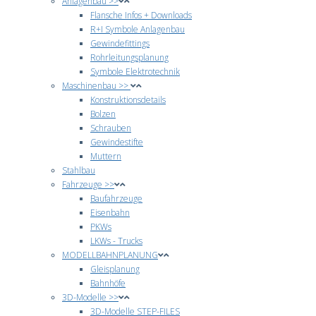
Anlagenbau >>
Flansche Infos + Downloads
R+I Symbole Anlagenbau
Gewindefittings
Rohrleitungsplanung
Symbole Elektrotechnik
Maschinenbau >>
Konstruktionsdetails
Bolzen
Schrauben
Gewindestifte
Muttern
Stahlbau
Fahrzeuge >>
Baufahrzeuge
Eisenbahn
PKWs
LKWs - Trucks
MODELLBAHNPLANUNG
Gleisplanung
Bahnhöfe
3D-Modelle >>
3D-Modelle STEP-FILES