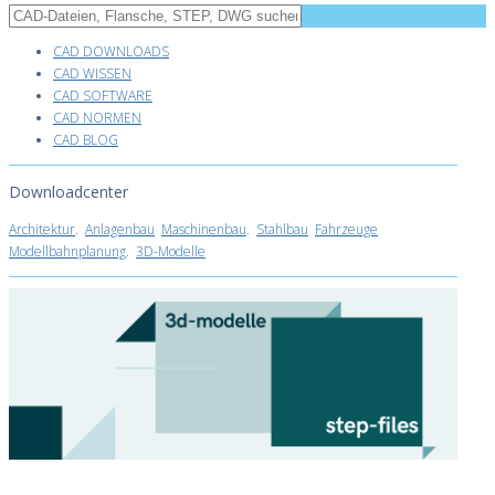
CAD DOWNLOADS
CAD WISSEN
CAD SOFTWARE
CAD NORMEN
CAD BLOG
Downloadcenter
Architektur
.
Anlagenbau
Maschinenbau
.
Stahlbau
Fahrzeuge
Modellbahnplanung
.
3D-Modelle