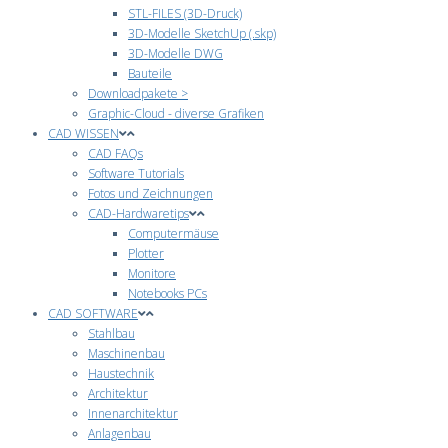
STL-FILES (3D-Druck)
3D-Modelle SketchUp (.skp)
3D-Modelle DWG
Bauteile
Downloadpakete >
Graphic-Cloud - diverse Grafiken
CAD WISSEN
CAD FAQs
Software Tutorials
Fotos und Zeichnungen
CAD-Hardwaretips
Computermäuse
Plotter
Monitore
Notebooks PCs
CAD SOFTWARE
Stahlbau
Maschinenbau
Haustechnik
Architektur
Innenarchitektur
Anlagenbau