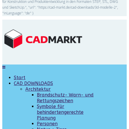
für Konstruktion und Produktentwicklung in den Formaten STEP, STL, DWG
und SketchUp.", "url": "https://cad-markt.de/cad-downloads/3d-modelle-2",
"inLanguage": "de" }
Start
CAD DOWNLOADS
Architektur
Brandschutz- Warn- und
Rettungszeichen
Symbole für
behindertengerechte
Planung
Personen