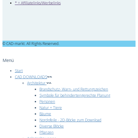
* = Affiliatelinks/Werbelinks
© CAD-markt. All Rights Reserved.
Menü
Start
CAD DOWNLOADS
Architektur
Brandschutz- Warn- und Rettungszeichen
Symbole für behindertengerechte Planung
Personen
Natur + Tiere
Bäume
Nordpfeile - 2D-Böcke zum Download
Diverse Blöcke
Pflanzen