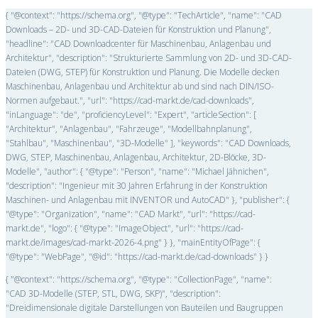
{ "@context": "https://schema.org", "@type": "TechArticle", "name": "CAD
Downloads – 2D- und 3D-CAD-Dateien für Konstruktion und Planung",
"headline": "CAD Downloadcenter für Maschinenbau, Anlagenbau und
Architektur", "description": "Strukturierte Sammlung von 2D- und 3D-CAD-
Dateien (DWG, STEP) für Konstruktion und Planung. Die Modelle decken
Maschinenbau, Anlagenbau und Architektur ab und sind nach DIN/ISO-
Normen aufgebaut.", "url": "https://cad-markt.de/cad-downloads",
"inLanguage": "de", "proficiencyLevel": "Expert", "articleSection": [
"Architektur", "Anlagenbau", "Fahrzeuge", "Modellbahnplanung",
"Stahlbau", "Maschinenbau", "3D-Modelle" ], "keywords": "CAD Downloads,
DWG, STEP, Maschinenbau, Anlagenbau, Architektur, 2D-Blöcke, 3D-
Modelle", "author": { "@type": "Person", "name": "Michael Jähnichen",
"description": "Ingenieur mit 30 Jahren Erfahrung in der Konstruktion
Maschinen- und Anlagenbau mit INVENTOR und AutoCAD" }, "publisher": {
"@type": "Organization", "name": "CAD Markt", "url": "https://cad-
markt.de", "logo": { "@type": "ImageObject", "url": "https://cad-
markt.de/images/cad-markt-2026-4.png" } }, "mainEntityOfPage": {
"@type": "WebPage", "@id": "https://cad-markt.de/cad-downloads" } }
{ "@context": "https://schema.org", "@type": "CollectionPage", "name":
"CAD 3D-Modelle (STEP, STL, DWG, SKP)", "description":
"Dreidimensionale digitale Darstellungen von Bauteilen und Baugruppen