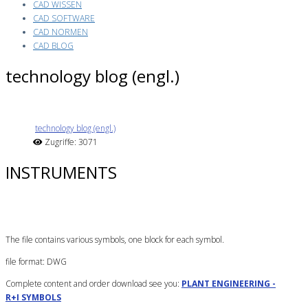
CAD WISSEN
CAD SOFTWARE
CAD NORMEN
CAD BLOG
technology blog (engl.)
technology blog (engl.)
Zugriffe: 3071
INSTRUMENTS
The file contains various symbols, one block for each symbol.
file format: DWG
Complete content and order download see you:
PLANT ENGINEERING -
R+I SYMBOLS