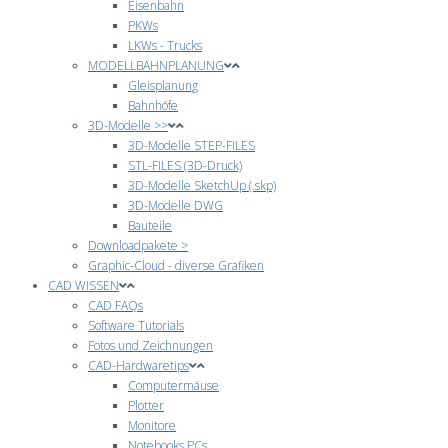
Eisenbahn
PKWs
LKWs - Trucks
MODELLBAHNPLANUNG
Gleisplanung
Bahnhöfe
3D-Modelle >>
3D-Modelle STEP-FILES
STL-FILES (3D-Druck)
3D-Modelle SketchUp (.skp)
3D-Modelle DWG
Bauteile
Downloadpakete >
Graphic-Cloud - diverse Grafiken
CAD WISSEN
CAD FAQs
Software Tutorials
Fotos und Zeichnungen
CAD-Hardwaretips
Computermäuse
Plotter
Monitore
Notebooks PCs