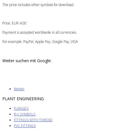
The price includes other symbols for download.
Price: EUR 4.00
Payment is accepted worldwide in all currencies.
For example: PayPal, Apple Pay, Google Pay, VISA
Weiter suchen mit Google:
Weiter
PLANT ENGINEERING
FLANGES
R+I SYMBOLS
FITTINGS WITH THREAD
PVC FITTINGS