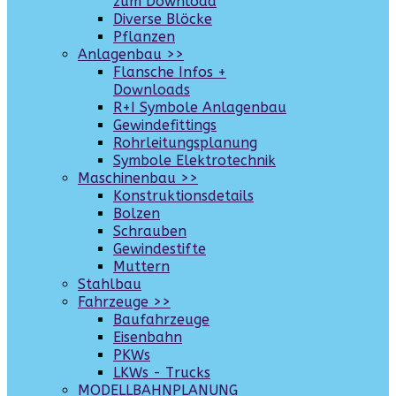
zum Download
Diverse Blöcke
Pflanzen
Anlagenbau >>
Flansche Infos +
Downloads
R+I Symbole Anlagenbau
Gewindefittings
Rohrleitungsplanung
Symbole Elektrotechnik
Maschinenbau >>
Konstruktionsdetails
Bolzen
Schrauben
Gewindestifte
Muttern
Stahlbau
Fahrzeuge >>
Baufahrzeuge
Eisenbahn
PKWs
LKWs - Trucks
MODELLBAHNPLANUNG