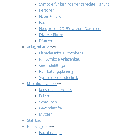
Symbole für behindertengerechte Planung
Personen
Natur + Tiere
Bäume
Nordpfeile - 2D-Böcke zum Download
Diverse Blöcke
Pflanzen
Anlagenbau >>
Flansche Infos + Downloads
R+I Symbole Anlagenbau
Gewindefittings
Rohrleitungsplanung
Symbole Elektrotechnik
Maschinenbau >>
Konstruktionsdetails
Bolzen
Schrauben
Gewindestifte
Muttern
Stahlbau
Fahrzeuge >>
Baufahrzeuge